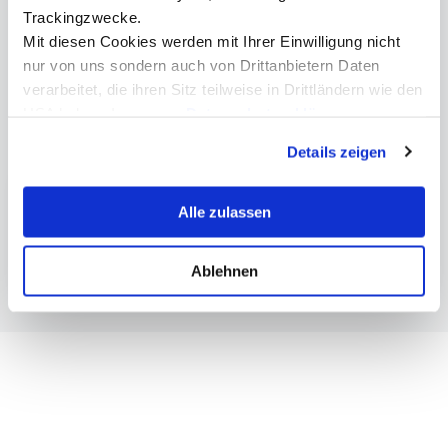
Trackingzwecke.
presse@mci.edu
Mit diesen Cookies werden mit Ihrer Einwilligung nicht
nur von uns sondern auch von Drittanbietern Daten
verarbeitet, die ihren Sitz teilweise in Drittländern wie den
USA haben. In unserer
Datenschutzerklärung
informieren wir Sie über diese Tools und Partner und
Weitere Informationen
Details zeigen
erklären Ihnen genau, was eine Datenübermittlung in die
USA bedeuten kann.
Entrepreneurship & Tourismus | Master
Alle zulassen
Internationales Studium am MCI
Ablehnen