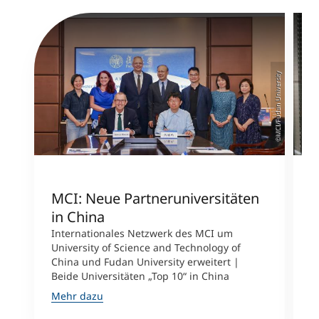
©MCI/Fudan University
MCI: Neue Partneruniversitäten
I
in China
n
Internationales Netzwerk des MCI um
University of Science and Technology of
M
China und Fudan University erweitert |
i
Beide Universitäten „Top 10“ in China
D
A
Mehr dazu
M