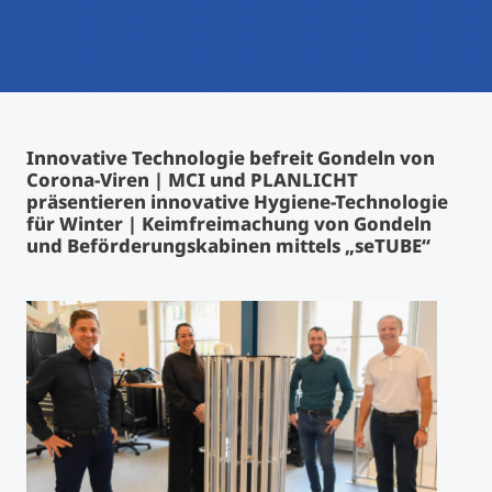
International studieren
An über 300 Partneruniversitäten
Micro Degrees
Forschung am MCI
Studienberatung
Micro Credentials
Innovative Technologie befreit Gondeln von
Corona-Viren | MCI und PLANLICHT
Study Finder Bachelor/Master
präsentieren innovative Hygiene-Technologie
Masterclasses
für Winter | Keimfreimachung von Gondeln
und Beförderungskabinen mittels „seTUBE“
Management-Seminare
Technische Weiterbildung
Maßgeschneiderte Programme