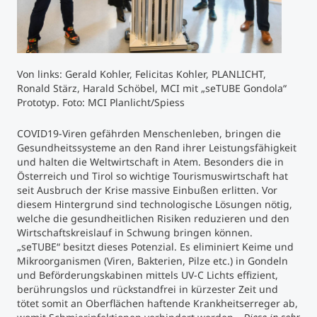
Studienberatung
Executive Education Finder
Von links: Gerald Kohler, Felicitas Kohler, PLANLICHT,
Ronald Stärz, Harald Schöbel, MCI mit „seTUBE Gondola“
Prototyp. Foto: MCI Planlicht/Spiess
COVID19-Viren gefährden Menschenleben, bringen die
Gesundheitssysteme an den Rand ihrer Leistungsfähigkeit
und halten die Weltwirtschaft in Atem. Besonders die in
Österreich und Tirol so wichtige Tourismuswirtschaft hat
seit Ausbruch der Krise massive Einbußen erlitten. Vor
diesem Hintergrund sind technologische Lösungen nötig,
welche die gesundheitlichen Risiken reduzieren und den
Wirtschaftskreislauf in Schwung bringen können.
„seTUBE“ besitzt dieses Potenzial. Es eliminiert Keime und
Mikroorganismen (Viren, Bakterien, Pilze etc.) in Gondeln
und Beförderungskabinen mittels UV-C Lichts effizient,
berührungslos und rückstandfrei in kürzester Zeit und
tötet somit an Oberflächen haftende Krankheitserreger ab,