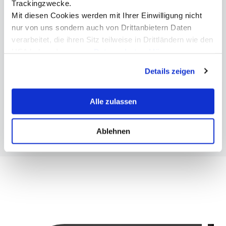
presse@mci.edu
Trackingzwecke.
Mit diesen Cookies werden mit Ihrer Einwilligung nicht
nur von uns sondern auch von Drittanbietern Daten
verarbeitet, die ihren Sitz teilweise in Drittländern wie den
USA haben. In unserer
Datenschutzerklärung
informieren wir Sie über diese Tools und Partner und
Mehr Informationen
Details zeigen
erklären Ihnen genau, was eine Datenübermittlung in die
USA bedeuten kann.
Forschung & Entwicklung am MCI
Alle zulassen
Ablehnen