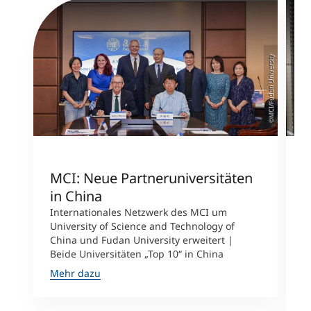
©MCI/Fudan University
MCI: Neue Partneruniversitäten
I
in China
n
Internationales Netzwerk des MCI um
University of Science and Technology of
M
China und Fudan University erweitert |
i
Beide Universitäten „Top 10“ in China
D
A
Mehr dazu
M