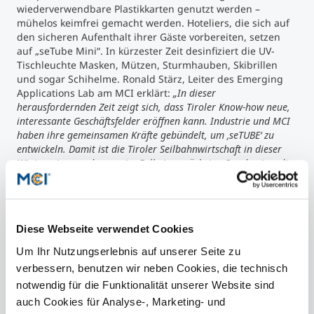
wiederverwendbare Plastikkarten genutzt werden –
mühelos keimfrei gemacht werden. Hoteliers, die sich auf
den sicheren Aufenthalt ihrer Gäste vorbereiten, setzen
auf „seTube Mini“. In kürzester Zeit desinfiziert die UV-
Tischleuchte Masken, Mützen, Sturmhauben, Skibrillen
und sogar Schihelme. Ronald Stärz, Leiter des Emerging
Applications Lab am MCI erklärt:
„In dieser
herausfordernden Zeit zeigt sich, dass Tiroler Know-how neue,
interessante Geschäftsfelder eröffnen kann. Industrie und MCI
haben ihre gemeinsamen Kräfte gebündelt, um ‚seTUBE‘ zu
entwickeln. Damit ist die Tiroler Seilbahnwirtschaft in dieser
Wintersaison und sogar im Fall einer nächsten Pandemie – die
leider nicht ausgeschlossen ist – in der Lage schnell zu
reagieren und damit den Betrieb aufrecht zu erhalten.“
Diese Webseite verwendet Cookies
Kontakt
Um Ihr Nutzungserlebnis auf unserer Seite zu
verbessern, benutzen wir neben Cookies, die technisch
notwendig für die Funktionalität unserer Website sind
auch Cookies für Analyse-, Marketing- und