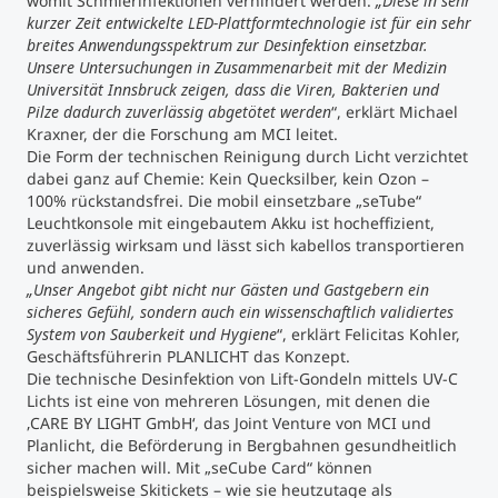
womit Schmierinfektionen verhindert werden.
„Diese in sehr
kurzer Zeit entwickelte LED-Plattformtechnologie ist für ein sehr
breites Anwendungsspektrum zur Desinfektion einsetzbar.
Unsere Untersuchungen in Zusammenarbeit mit der Medizin
Universität Innsbruck zeigen, dass die Viren, Bakterien und
Pilze dadurch zuverlässig abgetötet werden
“, erklärt Michael
Kraxner, der die Forschung am MCI leitet.
Die Form der technischen Reinigung durch Licht verzichtet
dabei ganz auf Chemie: Kein Quecksilber, kein Ozon –
100% rückstandsfrei. Die mobil einsetzbare „seTube“
Leuchtkonsole mit eingebautem Akku ist hocheffizient,
zuverlässig wirksam und lässt sich kabellos transportieren
und anwenden.
„Unser Angebot gibt nicht nur Gästen und Gastgebern ein
sicheres Gefühl, sondern auch ein wissenschaftlich validiertes
System von Sauberkeit und Hygiene
“, erklärt Felicitas Kohler,
Geschäftsführerin PLANLICHT das Konzept.
Die technische Desinfektion von Lift-Gondeln mittels UV-C
Lichts ist eine von mehreren Lösungen, mit denen die
‚CARE BY LIGHT GmbH‘, das Joint Venture von MCI und
Planlicht, die Beförderung in Bergbahnen gesundheitlich
sicher machen will. Mit „seCube Card“ können
beispielsweise Skitickets – wie sie heutzutage als