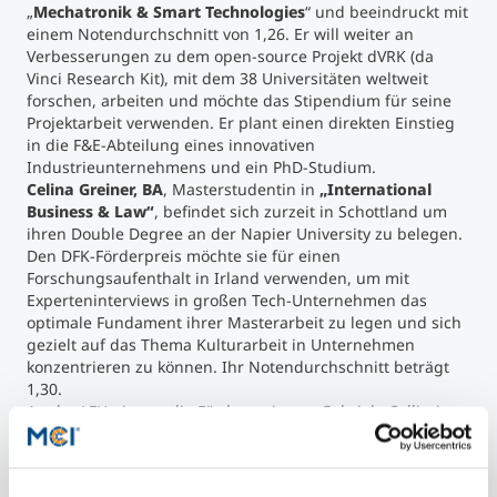
„
Mechatronik & Smart Technologies
“ und beeindruckt mit
einem Notendurchschnitt von 1,26. Er will weiter an
Verbesserungen zu dem open-source Projekt dVRK (da
Vinci Research Kit), mit dem 38 Universitäten weltweit
forschen, arbeiten und möchte das Stipendium für seine
Projektarbeit verwenden. Er plant einen direkten Einstieg
in die F&E-Abteilung eines innovativen
Industrieunternehmens und ein PhD-Studium.
Celina Greiner, BA
, Masterstudentin in
„International
Business & Law“
, befindet sich zurzeit in Schottland um
ihren Double Degree an der Napier University zu belegen.
Den DFK-Förderpreis möchte sie für einen
Forschungsaufenthalt in Irland verwenden, um mit
Experteninterviews in großen Tech-Unternehmen das
optimale Fundament ihrer Masterarbeit zu legen und sich
gezielt auf das Thema Kulturarbeit in Unternehmen
konzentrieren zu können. Ihr Notendurchschnitt beträgt
1,30.
An der LFU gingen die Förderpreise an Gabriele Calliari,
BSc, Thomas Moser, BSc und Johanna Stüger. An der
Medizinischen Universität ging der Preis an Lucas
Rubisoier.