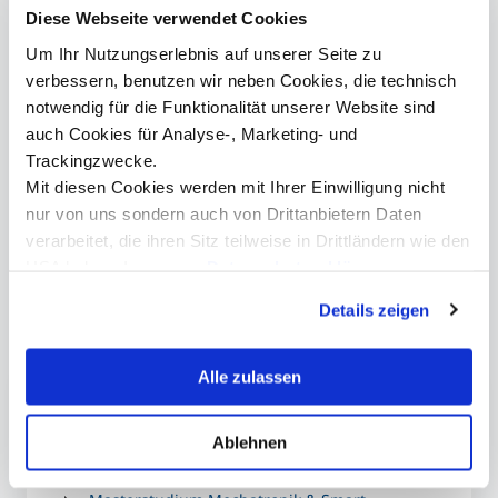
Das MCI gratuliert herzlich.
Diese Webseite verwendet Cookies
Um Ihr Nutzungserlebnis auf unserer Seite zu
Kontakt
verbessern, benutzen wir neben Cookies, die technisch
notwendig für die Funktionalität unserer Website sind
auch Cookies für Analyse-, Marketing- und
Trackingzwecke.
Mit diesen Cookies werden mit Ihrer Einwilligung nicht
presse@mci.edu
nur von uns sondern auch von Drittanbietern Daten
verarbeitet, die ihren Sitz teilweise in Drittländern wie den
USA haben. In unserer
Datenschutzerklärung
informieren wir Sie über diese Tools und Partner und
Details zeigen
erklären Ihnen genau, was eine Datenübermittlung in die
Weitere Informationen
USA bedeuten kann.
Alle zulassen
Deutscher Freundeskreis der Universitäten in
Innsbruck
(DFK)
Ablehnen
Bachelorstudium Business & Management