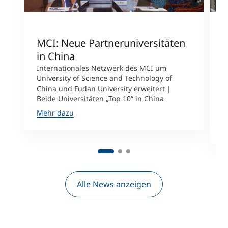
MCI: Neue Partneruniversitäten
I
in China
n
Internationales Netzwerk des MCI um
University of Science and Technology of
M
China und Fudan University erweitert |
i
Beide Universitäten „Top 10“ in China
D
A
Mehr dazu
M
Alle News anzeigen