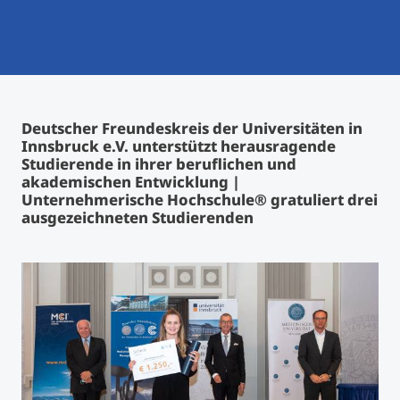
International studieren
An über 300 Partneruniversitäten
Micro Degrees
Forschung am MCI
Studienberatung
Micro Credentials
Deutscher Freundeskreis der Universitäten in
Innsbruck e.V. unterstützt herausragende
Study Finder Bachelor/Master
Studierende in ihrer beruflichen und
Masterclasses
akademischen Entwicklung |
Unternehmerische Hochschule® gratuliert drei
ausgezeichneten Studierenden
Management-Seminare
Technische Weiterbildung
Maßgeschneiderte Programme