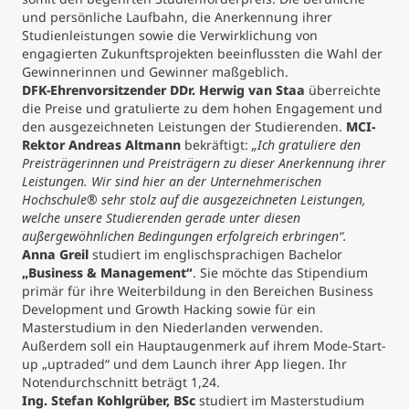
und persönliche Laufbahn, die Anerkennung ihrer
Studienleistungen sowie die Verwirklichung von
engagierten Zukunftsprojekten beeinflussten die Wahl der
Gewinnerinnen und Gewinner maßgeblich.
DFK-Ehrenvorsitzender DDr. Herwig van Staa
überreichte
die Preise und gratulierte zu dem hohen Engagement und
den ausgezeichneten Leistungen der Studierenden.
MCI-
Rektor Andreas Altmann
bekräftigt:
„Ich gratuliere den
Preisträgerinnen und Preisträgern zu dieser Anerkennung ihrer
Leistungen. Wir sind hier an der Unternehmerischen
Hochschule® sehr stolz auf die ausgezeichneten Leistungen,
welche unsere Studierenden gerade unter diesen
außergewöhnlichen Bedingungen erfolgreich erbringen“.
Anna Greil
studiert im englischsprachigen Bachelor
„Business & Management“
. Sie möchte das Stipendium
primär für ihre Weiterbildung in den Bereichen Business
Development und Growth Hacking sowie für ein
Masterstudium in den Niederlanden verwenden.
Außerdem soll ein Hauptaugenmerk auf ihrem Mode-Start-
up „uptraded“ und dem Launch ihrer App liegen. Ihr
Notendurchschnitt beträgt 1,24.
Ing. Stefan Kohlgrüber, BSc
studiert im Masterstudium