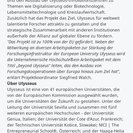
und den Ausbau der Ulysseus-Innovationszentren zu
Themen wie Digitalisierung oder Biotechnologie,
Lebensmitteltechnologie und Kreislaufwirtschaft.
Zusätzlich hat das Projekt das Ziel, Ulysseus für weltweit
talentierte Forscher attraktiv zu gestalten und die
strategische Zusammenarbeit mit anderen Institutionen
außerhalb der Allianz auf globaler Ebene zu fördern.
"Das Projekt ist zu 100% von der EU gefördert. Neben der
Mitwirkung an diversen Arbeitspaketen zur Stärkung der
Forschungsinfrastruktur der European University Ulysseus wird
die Unternehmerische Hochschule®ein Arbeitspaket mit dem
Titel „beyond Ulysseus“ leiten, das den Ausbau von
Forschungskooperationen über Europa hinaus zum Ziel hat“,
erklärt Projektkoordinator Siegfried Walch.
Über Ulysseus
Ulysseus ist eine von 41 europäischen Universitäten, die
von der Europäischen Kommission ausgewählt wurden,
um die Universitäten der Zukunft zu gestalten. Unter der
Leitung der Universität Sevilla und zusammen mit fünf
weiteren europäischen Hochschulen - der Universität
Genua, Italien; der Universität der Cote d'Azur, Frankreich;
der Technischen Universität Košice, Slowakei; MCI | The
Entrepreneurial School®, Österreich; und der Haaga-Helia