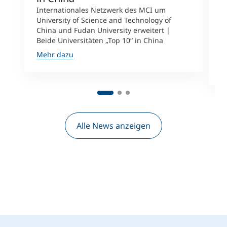
Internationales Netzwerk des MCI um
University of Science and Technology of
M
China und Fudan University erweitert |
i
Beide Universitäten „Top 10“ in China
D
A
Mehr dazu
M
Alle News anzeigen