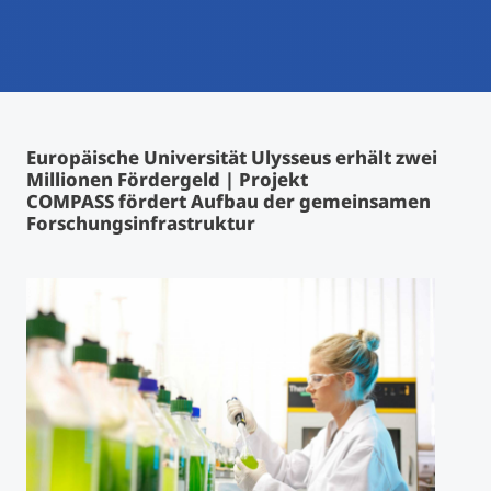
International studieren
An über 300 Partneruniversitäten
Micro Degrees
Forschung am MCI
Studienberatung
Micro Credentials
Europäische Universität Ulysseus erhält zwei
Millionen Fördergeld | Projekt
Study Finder Bachelor/Master
COMPASS fördert Aufbau der gemeinsamen
Masterclasses
Forschungsinfrastruktur
Management-Seminare
Technische Weiterbildung
Maßgeschneiderte Programme