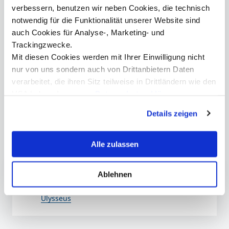
Kontakt
verbessern, benutzen wir neben Cookies, die technisch
notwendig für die Funktionalität unserer Website sind
Ansprechperson
auch Cookies für Analyse-, Marketing- und
Trackingzwecke.
Mit diesen Cookies werden mit Ihrer Einwilligung nicht
nur von uns sondern auch von Drittanbietern Daten
presse@mci.edu
verarbeitet, die ihren Sitz teilweise in Drittländern wie den
USA haben. In unserer
Datenschutzerklärung
informieren wir Sie über diese Tools und Partner und
Details zeigen
erklären Ihnen genau, was eine Datenübermittlung in die
USA bedeuten kann.
Mehr Informationen
Alle zulassen
Europäische Universität Ulysseus
Ablehnen
MCI wird Teil der Europäischen Universität
Ulysseus