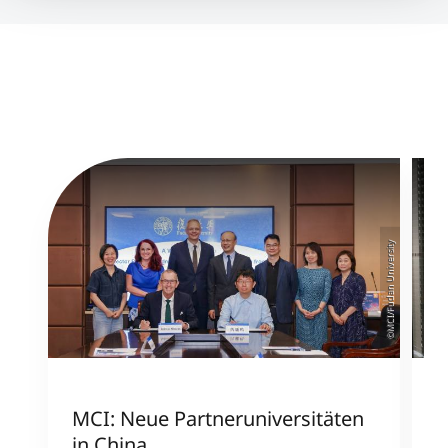
©MCI/Fudan University
MCI: Neue Partneruniversitäten
I
in China
n