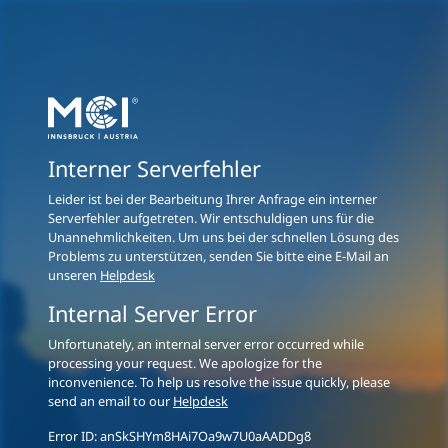
Interner Serverfehler
Leider ist bei der Bearbeitung Ihrer Anfrage ein interner
Serverfehler aufgetreten. Wir entschuldigen uns für die
Unannehmlichkeiten. Um uns bei der schnellen Lösung des
Problems zu unterstützen, senden Sie bitte eine E-Mail an
unseren
Helpdesk
Internal Server Error
Unfortunately, an internal server error occurred while
processing your request. We apologize for the
inconvenience. To help us resolve the issue quickly, please
send an email to our
Helpdesk
Error ID:
anSkSHYm8HAi7Oa9w7U0aAADDg8