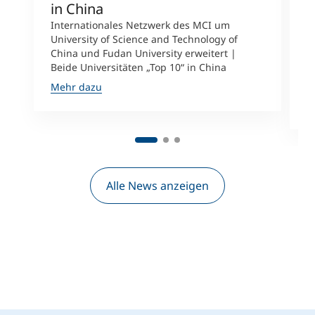
in China
n
Internationales Netzwerk des MCI um
University of Science and Technology of
M
China und Fudan University erweitert |
i
Beide Universitäten „Top 10“ in China
D
A
Mehr dazu
M
Alle News anzeigen