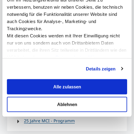
verbessern, benutzen wir neben Cookies, die technisch
notwendig für die Funktionalität unserer Website sind
auch Cookies für Analyse-, Marketing- und
Trackingzwecke.
Kontakt
Mit diesen Cookies werden mit Ihrer Einwilligung nicht
nur von uns sondern auch von Drittanbietern Daten
verarbeitet, die ihren Sitz teilweise in Drittländern wie den
USA haben. In unserer
Datenschutzerklärung
informieren wir Sie über diese Tools und Partner und
presse@mci.edu
Details zeigen
erklären Ihnen genau, was eine Datenübermittlung in die
USA bedeuten kann.
Alle zulassen
Ablehnen
Detaillierte Programmvorschau
25 Jahre MCI - Programm