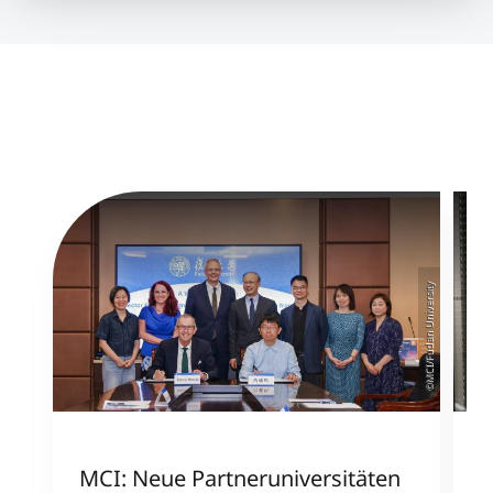
©MCI/Fudan University
MCI: Neue Partneruniversitäten
I