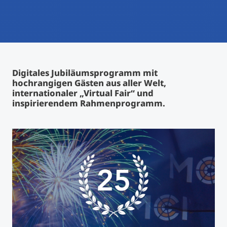
International studieren
An über 300 Partneruniversitäten
Micro Degrees
Forschung am MCI
Studienberatung
Micro Credentials
Digitales Jubiläumsprogramm mit
hochrangigen Gästen aus aller Welt,
Study Finder Bachelor/Master
internationaler „Virtual Fair“ und
Masterclasses
inspirierendem Rahmenprogramm.
Management-Seminare
Technische Weiterbildung
Maßgeschneiderte Programme