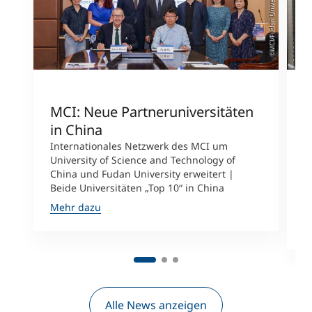
©MCI/Fudan University
MCI: Neue Partneruniversitäten
I
in China
n
Internationales Netzwerk des MCI um
University of Science and Technology of
M
China und Fudan University erweitert |
i
Beide Universitäten „Top 10“ in China
D
A
Mehr dazu
M
Alle News anzeigen