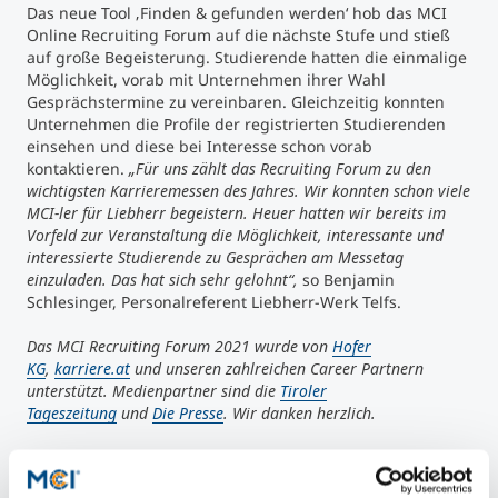
Das neue Tool ‚Finden & gefunden werden‘ hob das MCI
Online Recruiting Forum auf die nächste Stufe und stieß
auf große Begeisterung. Studierende hatten die einmalige
Möglichkeit, vorab mit Unternehmen ihrer Wahl
Gesprächstermine zu vereinbaren. Gleichzeitig konnten
Unternehmen die Profile der registrierten Studierenden
einsehen und diese bei Interesse schon vorab
kontaktieren.
„Für uns zählt das Recruiting Forum zu den
wichtigsten Karrieremessen des Jahres. Wir konnten schon viele
MCI-ler für Liebherr begeistern. Heuer hatten wir bereits im
Vorfeld zur Veranstaltung die Möglichkeit, interessante und
interessierte Studierende zu Gesprächen am Messetag
einzuladen. Das hat sich sehr gelohnt“,
so Benjamin
Schlesinger, Personalreferent Liebherr-Werk Telfs.
Das MCI Recruiting Forum 2021 wurde von
Hofer
KG
,
karriere.at
und unseren zahlreichen Career Partnern
unterstützt. Medienpartner sind die
Tiroler
Tageszeitung
und
Die Presse
. Wir danken herzlich.
DOWNLOAD BILDER: