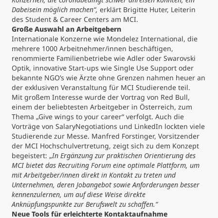
Dabeisein möglich machen“,
erklärt Brigitte Huter, Leiterin
des Student & Career Centers am MCI.
Große Auswahl an Arbeitgebern
Internationale Konzerne wie Mondelez International, die
mehrere 1000 Arbeitnehmer/innen beschäftigen,
renommierte Familienbetriebe wie Adler oder Swarovski
Optik, innovative Start-ups wie Single Use Support oder
bekannte NGO’s wie Ärzte ohne Grenzen nahmen heuer an
der exklusiven Veranstaltung für MCI Studierende teil.
Mit großem Interesse wurde der Vortrag von Red Bull,
einem der beliebtesten Arbeitgeber in Österreich, zum
Thema „Give wings to your career“ verfolgt. Auch die
Vorträge von SalaryNegotiations und LinkedIn lockten viele
Studierende zur Messe. Manfred Forstinger, Vorsitzender
der MCI Hochschulvertretung, zeigt sich zu dem Konzept
begeistert: „
In Ergänzung zur praktischen Orientierung des
MCI bietet das Recruiting Forum eine optimale Plattform, um
mit Arbeitgeber/innen direkt in Kontakt zu treten und
Unternehmen, deren Jobangebot sowie Anforderungen besser
kennenzulernen, um auf diese Weise direkte
Anknüpfungspunkte zur Berufswelt zu schaffen.“
Neue Tools für erleichterte Kontaktaufnahme