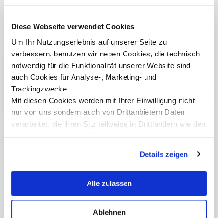
Diese Webseite verwendet Cookies
Um Ihr Nutzungserlebnis auf unserer Seite zu
verbessern, benutzen wir neben Cookies, die technisch
Artikel teilen
notwendig für die Funktionalität unserer Website sind
auch Cookies für Analyse-, Marketing- und
Trackingzwecke.
Mit diesen Cookies werden mit Ihrer Einwilligung nicht
nur von uns sondern auch von Drittanbietern Daten
Kontakt
verarbeitet, die ihren Sitz teilweise in Drittländern wie den
USA haben. In unserer
Datenschutzerklärung
informieren wir Sie über diese Tools und Partner und
Details zeigen
erklären Ihnen genau, was eine Datenübermittlung in die
USA bedeuten kann.
presse@mci.edu
Alle zulassen
Ablehnen