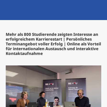
International studieren
An über 300 Partneruniversitäten
Micro Degrees
Forschung am MCI
Studienberatung
Micro Credentials
Mehr als 800 Studierende zeigten Interesse an
erfolgreichem Karrierestart | Persönliches
Study Finder Bachelor/Master
Terminangebot voller Erfolg | Online als Vorteil
Masterclasses
für internationalen Austausch und interaktive
Kontaktaufnahme
Management-Seminare
Technische Weiterbildung
Maßgeschneiderte Programme