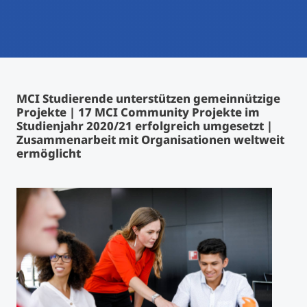
International studieren
An über 300 Partneruniversitäten
Micro Degrees
Forschung am MCI
Studienberatung
Micro Credentials
MCI Studierende unterstützen gemeinnützige
Projekte | 17 MCI Community Projekte im
Study Finder Bachelor/Master
Studienjahr 2020/21 erfolgreich umgesetzt |
Masterclasses
Zusammenarbeit mit Organisationen weltweit
ermöglicht
Management-Seminare
Technische Weiterbildung
Maßgeschneiderte Programme