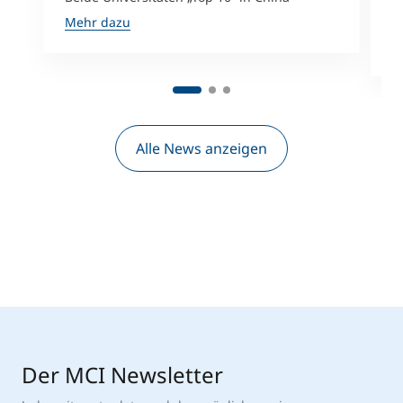
D
A
Mehr dazu
M
Alle News anzeigen
Der MCI Newsletter