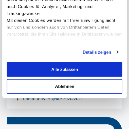
auch Cookies für Analyse-, Marketing- und
Trackingzwecke.
Mit diesen Cookies werden mit Ihrer Einwilligung nicht
Dr. Regina Obexer, MEd
nur von uns sondern auch von Drittanbietern Daten
Senior Lecturer
verarbeitet, die ihren Sitz teilweise in Drittländern wie den
+43 512 2070 - 1922
USA haben. In unserer
Datenschutzerklärung
regina.obexer@mci.edu
informieren wir Sie über diese Tools und Partner und
Details zeigen
erklären Ihnen genau, was eine Datenübermittlung in die
USA bedeuten kann.
Alle zulassen
Überblick
Ablehnen
Community Projekte 2020/2021