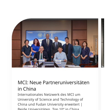
©MCI/Fudan University
MCI: Neue Partneruniversitäten
I
in China
n
Internationales Netzwerk des MCI um
University of Science and Technology of
M
China und Fudan University erweitert |
i
Beide Universitäten „Top 10“ in China