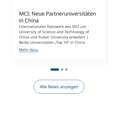
MCI: Neue Partneruniversitäten
I
in China
n
Internationales Netzwerk des MCI um
University of Science and Technology of
M
China und Fudan University erweitert |
i
Beide Universitäten „Top 10“ in China
D
A
Mehr dazu
M
Alle News anzeigen