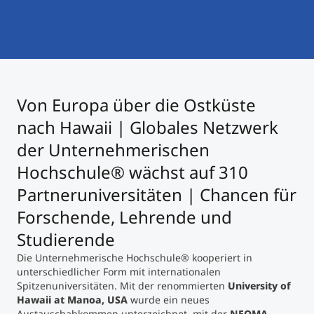
International studieren
An über 300 Partneruniversitäten
Micro Degrees
Forschung am MCI
Studienberatung
Micro Credentials
Von Europa über die Ostküste
Study Finder Bachelor/Master
nach Hawaii | Globales Netzwerk
Masterclasses
der Unternehmerischen
Hochschule® wächst auf 310
Management-Seminare
Partneruniversitäten | Chancen für
Forschende, Lehrende und
Studierende
Technische Weiterbildung
Die Unternehmerische Hochschule® kooperiert in
unterschiedlicher Form mit internationalen
Spitzenuniversitäten. Mit der renommierten
University of
Maßgeschneiderte Programme
Hawaii at Manoa, USA
wurde ein neues
Austauschabkommen unterzeichnet, mit der
NEOMA