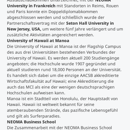
University in Frankreich
mit Standorten in Reims, Rouen
und Paris konnte ein Doppeldiplomabkommen
Studienberatung
abgeschlossen werden und schließlich wurde der
Partnerschaftsvertrag mit der
Seton Hall University in
Executive Education Finder
New Jersey, USA,
um weitere fünf Jahre verlängert und um
zusätzliche Aktivitäten angereichert werden.
University of Hawaii at Manoa
Die University of Hawaii at Manoa ist der Flagship Campus
des aus drei Universitäten bestehenden Verbundes der
University of Hawaii. Es werden aktuell 200 Studiengänge
angeboten; die Hochschule wurde 1907 gegründet und
aktuell studieren rund 18,000 Personen an der Universität.
Es handelt sich dabei um die einzige AACSB akkreditierte
Wirtschaftsfakultät auf Hawaii; eine Akkreditierung die
auch das MCI als eine der wenigen deutschsprachigen
Hochschulen aufweisen kann.
Manoa ist ein Stadtteil von Honolulu, der Hauptstadt von
Hawaii. Hawaii ist weltweit bekannt für seine
atemberaubenden Strände, das pazifische Lebensgefühl
und gilt als Surferparadies.
NEOMA Business School
Die Zusammenarbeit mit der NEOMA Business School