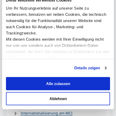
Das MCI erweitert Abkommen mit renommierten Partneruniversitäten
Um Ihr Nutzungserlebnis auf unserer Seite zu
weltweit. ©UHM
verbessern, benutzen wir neben Cookies, die technisch
notwendig für die Funktionalität unserer Website sind
auch Cookies für Analyse-, Marketing- und
Trackingzwecke.
Mit diesen Cookies werden mit Ihrer Einwilligung nicht
nur von uns sondern auch von Drittanbietern Daten
verarbeitet, die ihren Sitz teilweise in Drittländern wie den
Mag. Susanne Crawford
USA haben. In unserer
Datenschutzerklärung
International Relations Manager
informieren wir Sie über diese Tools und Partner und
Details zeigen
erklären Ihnen genau, was eine Datenübermittlung in die
+43 512 2070 - 1633
USA bedeuten kann.
susanne.crawford@mci.edu
Alle zulassen
Ablehnen
Mehr Informationen
Internationalisierung am MCI