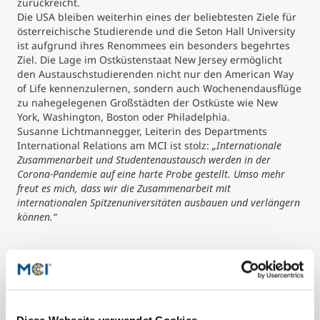
zurückreicht.
Die USA bleiben weiterhin eines der beliebtesten Ziele für
österreichische Studierende und die Seton Hall University
ist aufgrund ihres Renommees ein besonders begehrtes
Ziel. Die Lage im Ostküstenstaat New Jersey ermöglicht
den Austauschstudierenden nicht nur den American Way
of Life kennenzulernen, sondern auch Wochenendausflüge
zu nahegelegenen Großstädten der Ostküste wie New
York, Washington, Boston oder Philadelphia.
Susanne Lichtmannegger, Leiterin des Departments
International Relations am MCI ist stolz:
„Internationale
Zusammenarbeit und Studentenaustausch werden in der
Corona-Pandemie auf eine harte Probe gestellt. Umso mehr
freut es mich, dass wir die Zusammenarbeit mit
internationalen Spitzenuniversitäten ausbauen und verlängern
können.“
Download
Download
Download
Download
Download
Download
Diese Webseite verwendet Cookies