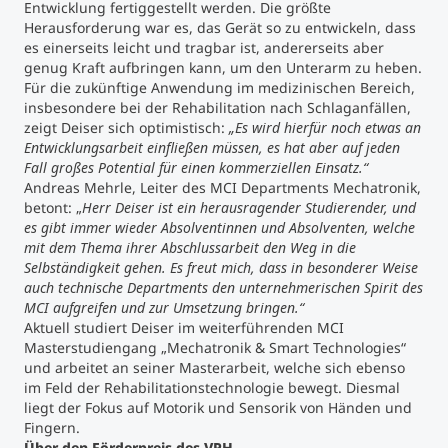
Entwicklung fertiggestellt werden. Die größte
Herausforderung war es, das Gerät so zu entwickeln, dass
es einerseits leicht und tragbar ist, andererseits aber
genug Kraft aufbringen kann, um den Unterarm zu heben.
Für die zukünftige Anwendung im medizinischen Bereich,
insbesondere bei der Rehabilitation nach Schlaganfällen,
zeigt Deiser sich optimistisch:
„Es wird hierfür noch etwas an
Entwicklungsarbeit einfließen müssen, es hat aber auf jeden
Fall großes Potential für einen kommerziellen Einsatz.“
Andreas Mehrle, Leiter des MCI Departments Mechatronik,
betont: „
Herr Deiser ist ein herausragender Studierender, und
es gibt immer wieder Absolventinnen und Absolventen, welche
mit dem Thema ihrer Abschlussarbeit den Weg in die
Selbständigkeit gehen. Es freut mich, dass in besonderer Weise
auch technische Departments den unternehmerischen Spirit des
MCI aufgreifen und zur Umsetzung bringen.“
Aktuell studiert Deiser im weiterführenden MCI
Masterstudiengang „Mechatronik & Smart Technologies“
und arbeitet an seiner Masterarbeit, welche sich ebenso
im Feld der Rehabilitationstechnologie bewegt. Diesmal
liegt der Fokus auf Motorik und Sensorik von Händen und
Fingern.
Über den Förderpreis des VPH