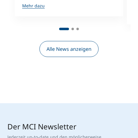
A
Mehr dazu
M
Alle News anzeigen
Der MCI Newsletter
Jederzeit up-to-date und den möglicherweise