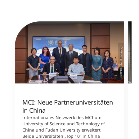
©MCI/Fudan University
MCI: Neue Partneruniversitäten
I
in China
n
Internationales Netzwerk des MCI um
University of Science and Technology of
M
China und Fudan University erweitert |
i
Beide Universitäten „Top 10“ in China
D