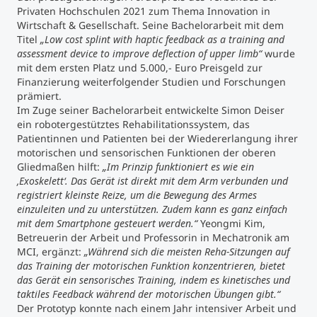
Privaten Hochschulen 2021 zum Thema Innovation in
Wirtschaft & Gesellschaft. Seine Bachelorarbeit mit dem
Studienberatung
Titel
„Low cost splint with haptic feedback as a training and
assessment device to improve deflection of upper limb“
wurde
Executive Education Finder
mit dem ersten Platz und 5.000,- Euro Preisgeld zur
Finanzierung weiterfolgender Studien und Forschungen
prämiert.
Im Zuge seiner Bachelorarbeit entwickelte Simon Deiser
ein robotergestütztes Rehabilitationssystem, das
Patientinnen und Patienten bei der Wiedererlangung ihrer
motorischen und sensorischen Funktionen der oberen
Gliedmaßen hilft:
„Im Prinzip funktioniert es wie ein
‚Exoskelett‘. Das Gerät ist direkt mit dem Arm verbunden und
registriert kleinste Reize, um die Bewegung des Armes
einzuleiten und zu unterstützen. Zudem kann es ganz einfach
mit dem Smartphone gesteuert werden.“
Yeongmi Kim,
Betreuerin der Arbeit und Professorin in Mechatronik am
MCI, ergänzt:
„Während sich die meisten Reha-Sitzungen auf
das Training der motorischen Funktion konzentrieren, bietet
das Gerät ein sensorisches Training, indem es kinetisches und
taktiles Feedback während der motorischen Übungen gibt.“
Der Prototyp konnte nach einem Jahr intensiver Arbeit und