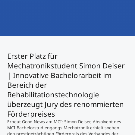
International studieren
An über 300 Partneruniversitäten
Micro Degrees
Forschung am MCI
Studienberatung
Micro Credentials
Study Finder Bachelor/Master
Erster Platz für
Masterclasses
Mechatronikstudent Simon Deiser
| Innovative Bachelorarbeit im
Management-Seminare
Bereich der
Rehabilitationstechnologie
Technische Weiterbildung
überzeugt Jury des renommierten
Förderpreises
Erneut Good News am MCI: Simon Deiser, Absolvent des
Maßgeschneiderte Programme
MCI Bachelorstudiengangs Mechatronik erhielt soeben
den prestigeträchtigen Förderpreis des Verbandes der