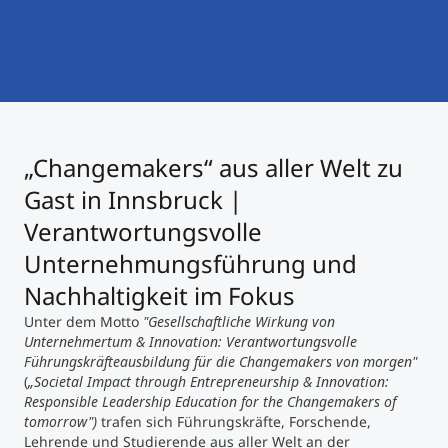
International studieren
An über 300 Partneruniversitäten
Micro Degrees
Forschung am MCI
Studienberatung
Micro Credentials
„Changemakers“ aus aller Welt zu
Study Finder Bachelor/Master
Masterclasses
Gast in Innsbruck |
Verantwortungsvolle
Unternehmungsführung und
Management-Seminare
Nachhaltigkeit im Fokus
Unter dem Motto
"Gesellschaftliche Wirkung von
Technische Weiterbildung
Unternehmertum & Innovation: Verantwortungsvolle
Führungskräfteausbildung für die Changemakers von morgen"
(
„Societal Impact through Entrepreneurship & Innovation:
Responsible Leadership Education for the Changemakers of
Maßgeschneiderte Programme
tomorrow")
trafen sich Führungskräfte, Forschende,
Lehrende und Studierende aus aller Welt an der