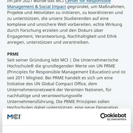
Im Jahr 2021 wurde das MCI
Center for Responsible
Management & Social Impact
gegründet, um Maßnahmen,
Projekte und Aktivitäten zu initiieren, zu koordinieren und
zu unterstützen, die unsere Studierenden auf eine
komplexe und unsichere Welt vorbereiten, echte Wirkung
durch Forschung erzielen und den Diskurs über
Engagement, Verantwortung, Nachhaltigkeit und Ethik
anregen, unterstützen und vorantreiben.
PRME
Seit seiner Gründung lebt MCI | Die Unternehmerische
Hochschule
®
die grundlegenden Werte von UN PRME
(Principles for Responsible Management Education) und ist
seit 2011 Mitglied. Bei PRME handelt es sich um eine
Initiative des UN Global Compact Office, dem
Unternehmensnetzwerk der Vereinten Nationen, für
nachhaltige und verantwortungsvolle
Unternehmensführung. Die PRME Prinzipien sollen
Hochschulen dabei unterstützen, eine neue Generation
von Führungskräften auszubilden, die in der Lage sind,
komplexe Herausforderungen in der Wirtschaft und
Gesellschaft des 21. Jahrhunderts verantwortungsvoll zu
bewältigen.