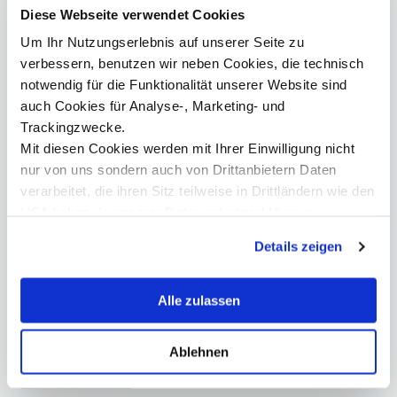
Diese Webseite verwendet Cookies
Um Ihr Nutzungserlebnis auf unserer Seite zu
verbessern, benutzen wir neben Cookies, die technisch
Download
Download
Download
Download
Download
notwendig für die Funktionalität unserer Website sind
auch Cookies für Analyse-, Marketing- und
Download
Trackingzwecke.
©MCI/Geisler
Mit diesen Cookies werden mit Ihrer Einwilligung nicht
nur von uns sondern auch von Drittanbietern Daten
verarbeitet, die ihren Sitz teilweise in Drittländern wie den
Mit freundlicher
USA haben. In unserer
Datenschutzerklärung
Unterstützung von:
informieren wir Sie über diese Tools und Partner und
Details zeigen
erklären Ihnen genau, was eine Datenübermittlung in die
USA bedeuten kann.
Alle zulassen
Ablehnen