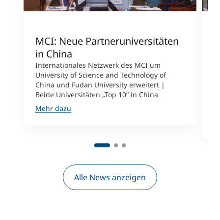
MCI: Neue Partneruniversitäten
I
in China
n
Internationales Netzwerk des MCI um
University of Science and Technology of
M
China und Fudan University erweitert |
i
Beide Universitäten „Top 10“ in China
D
A
Mehr dazu
M
Alle News anzeigen