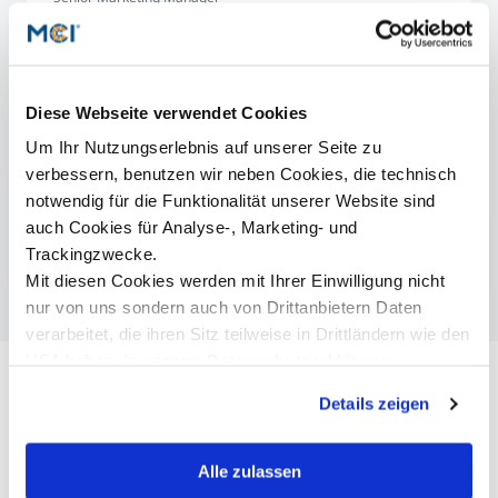
+43 512 2070 - 1527
patricia.pichler@mci.edu
Diese Webseite verwendet Cookies
Um Ihr Nutzungserlebnis auf unserer Seite zu
verbessern, benutzen wir neben Cookies, die technisch
Mehr Informationen
notwendig für die Funktionalität unserer Website sind
CV Moritz Mosenhauer
auch Cookies für Analyse-, Marketing- und
Betriebswirtschaft Online | Bachelor
Trackingzwecke.
Mit diesen Cookies werden mit Ihrer Einwilligung nicht
nur von uns sondern auch von Drittanbietern Daten
verarbeitet, die ihren Sitz teilweise in Drittländern wie den
USA haben. In unserer
Datenschutzerklärung
informieren wir Sie über diese Tools und Partner und
Details zeigen
erklären Ihnen genau, was eine Datenübermittlung in die
USA bedeuten kann.
Alle zulassen