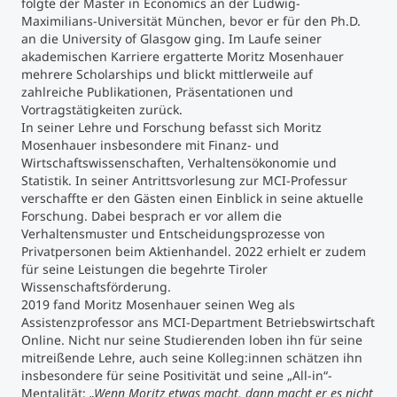
folgte der Master in Economics an der Ludwig-
Maximilians-Universität München, bevor er für den Ph.D.
Studienberatung
an die University of Glasgow ging. Im Laufe seiner
akademischen Karriere ergatterte Moritz Mosenhauer
mehrere Scholarships und blickt mittlerweile auf
Executive Education Finder
zahlreiche Publikationen, Präsentationen und
Vortragstätigkeiten zurück.
In seiner Lehre und Forschung befasst sich Moritz
Mosenhauer insbesondere mit Finanz- und
Wirtschaftswissenschaften, Verhaltensökonomie und
Statistik. In seiner Antrittsvorlesung zur MCI-Professur
verschaffte er den Gästen einen Einblick in seine aktuelle
Forschung. Dabei besprach er vor allem die
Verhaltensmuster und Entscheidungsprozesse von
Privatpersonen beim Aktienhandel. 2022 erhielt er zudem
für seine Leistungen die begehrte Tiroler
Wissenschaftsförderung.
2019 fand Moritz Mosenhauer seinen Weg als
Assistenzprofessor ans MCI-Department Betriebswirtschaft
Online. Nicht nur seine Studierenden loben ihn für seine
mitreißende Lehre, auch seine Kolleg:innen schätzen ihn
insbesondere für seine Positivität und seine „All-in“-
Mentalität:
„Wenn Moritz etwas macht, dann macht er es nicht