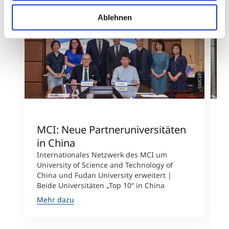
Ablehnen
©MCI/Fudan University
MCI: Neue Partneruniversitäten
I
in China
n
Internationales Netzwerk des MCI um
University of Science and Technology of
M
China und Fudan University erweitert |
i
Beide Universitäten „Top 10“ in China
D
A
Mehr dazu
M