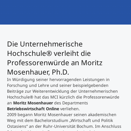
International studieren
An über 300 Partneruniversitäten
Micro Degrees
Forschung am MCI
Studienberatung
Micro Credentials
Die Unternehmerische
Study Finder Bachelor/Master
Hochschule® verleiht die
Masterclasses
Professorenwürde an Moritz
Mosenhauer, Ph.D.
Management-Seminare
In Würdigung seiner hervorragenden Leistungen in
Forschung und Lehre und seiner beispielgebenden
Beiträge zur Weiterentwicklung der Unternehmerischen
Hochschule® hat das MCI kürzlich die Professorenwürde
Technische Weiterbildung
an
Moritz Mosenhauer
des Departments
Betriebswirtschaft Online
verliehen.
2009 begann Moritz Mosenhauer seinen akademischen
Maßgeschneiderte Programme
Weg mit dem Bachelorstudium „Wirtschaft und Politik
Ostasiens“ an der Ruhr-Universität Bochum. Im Anschluss