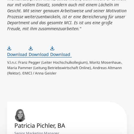
nur mit vollem Einsatz, sondern auch mit einem Lächeln im
Gesicht. Mit seiner genauen Arbeitsweise und seiner Motivation
Prozesse weiterzuentwickeln, ist er eine Bereicherung für unser
Department und das gesamte MCI. Es ist uns eine große
Freude, mit ihm zusammenzuarbeiten.“
Download
Download
Download
V.l.n.r.: Franz Pegger (Leiter Hochschulkollegium), Moritz Mosenhauer,
V.l.
Maria Pammer (Leitung Betriebswirtschaft Online), Andreas Altmann
Mari
(Rektor). ©MCI / Anna Geisler
(Rek
Patricia Pichler, BA
Senior Marketing Manager