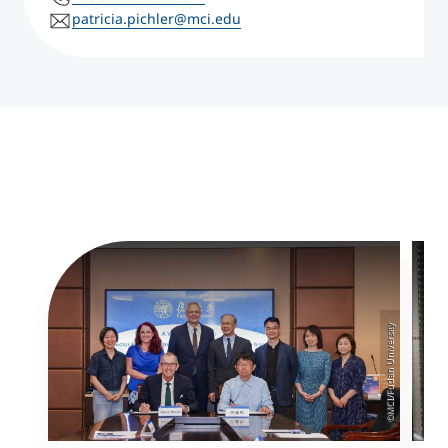
patricia.pichler@mci.edu
©MCI/Fudan University