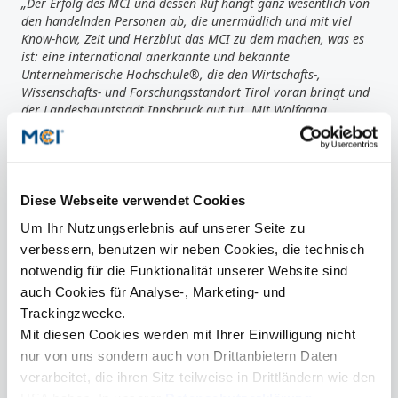
„Der Erfolg des MCI und dessen Ruf hängt ganz wesentlich von
den handelnden Personen ab, die unermüdlich und mit viel
Know-how, Zeit und Herzblut das MCI zu dem machen, was es
ist: eine international anerkannte und bekannte
Unternehmerische Hochschule®, die den Wirtschafts-,
Wissenschafts- und Forschungsstandort Tirol voran bringt und
der Landeshauptstadt Innsbruck gut tut. Mit Wolfgang
Eichinger verlässt eine Person den Aufsichtsrat, der das MCI
und seine Träger für seine vieljährige Tätigkeit zu großem Dank
verpflichtet sind. Gleichzeitig freue ich mich, dass mit der
Wiederwahl von Oswald Wolkenstein und der Neuwahl von
Michael Mairhofer weiterhin sehr erfahrene Personen am Werk
Diese Webseite verwendet Cookies
sind.“
Um Ihr Nutzungserlebnis auf unserer Seite zu
Andreas Altmann, MCI Rektor:
„Als Mitglied des
verbessern, benutzen wir neben Cookies, die technisch
Aufsichtsrats einer Hochschule halst man sich nicht nur viel
Arbeit auf Schreibtisch und Schultern, die oft auch die Abende
notwendig für die Funktionalität unserer Website sind
und Wochenenden betreffen, sondern übernimmt auch enorme
auch Cookies für Analyse-, Marketing- und
Verantwortung. Bei einer von Ideenreichtum, innovativen
Trackingzwecke.
Vorhaben und laufend wachsendem Geschäftsvolumen
Mit diesen Cookies werden mit Ihrer Einwilligung nicht
geprägten ‚Unternehmerischen Hochschule®‘ wie dem MCI ist
nur von uns sondern auch von Drittanbietern Daten
das vermutlich in besonderer Weise der Fall. Umso mehr ist
das Engagement aller Mitglieder des Aufsichtsrats und allen
verarbeitet, die ihren Sitz teilweise in Drittländern wie den
voran der enorme Einsatz des AR-Vorsitzteams zu schätzen und