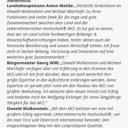
Landeshauptmann Anton Mattle:
„Herzliche Gratulation an
Oswald Wolkenstein und Michael Mairhofer zu ihren
Funktionen und vielen Dank für die enge und gute
Zusammenarbeit zwischen dem Land und der
Unternehmerischen Hochschule® MCI. Es tut gut zu wissen,
dass wir im Land solche hochwertigen Bildungs- &
Wissenschaftseinrichtungen haben, hinter denen auch die
heimische Bevölkerung und unsere Wirtschaft stehen. Ich freue
mich in Sachen Bildung, Forschung und Innovation auf eine
weiterhin gute Zusammenarbeit.“
Bürgermeister Georg Willi:
„Oswald Wolkenstein und Michael
Mairhofer verfügen über viel Erfahrung in den Gremien des
MCI und ich bin froh darüber, dass sie auch weiterhin ihre
große Expertise in den Aufsichtsrat einbringen werden. Diese
Expertise ist gerade jetzt rund um den Neubau des MCI von
größter Bedeutung. Ich wünsche dem neuen Vorsitz viel Erfolg
und bedanke mich bei Wolfgang Eichinger für seine langjährige
Tätigkeit für das MCI.“
Oswald Wolkenstein
:
„Mit dem MCI besitzen wir eine mit
großem Erfolg agierende ‚Unternehmerische Hochschule®‘, um
die man Tirol und Österreich international beneidet. Den
eingeschlagenen Weg mit den Leitprinzipien Qualität,