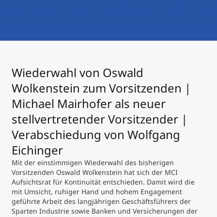
International studieren
An über 300 Partneruniversitäten
Micro Degrees
Forschung am MCI
Studienberatung
Micro Credentials
Wiederwahl von Oswald
Study Finder Bachelor/Master
Wolkenstein zum Vorsitzenden |
Masterclasses
Michael Mairhofer als neuer
stellvertretender Vorsitzender |
Management-Seminare
Verabschiedung von Wolfgang
Eichinger
Technische Weiterbildung
Mit der einstimmigen Wiederwahl des bisherigen
Vorsitzenden Oswald Wolkenstein hat sich der MCI
Aufsichtsrat für Kontinuität entschieden. Damit wird die
mit Umsicht, ruhiger Hand und hohem Engagement
Maßgeschneiderte Programme
geführte Arbeit des langjährigen Geschäftsführers der
Sparten Industrie sowie Banken und Versicherungen der