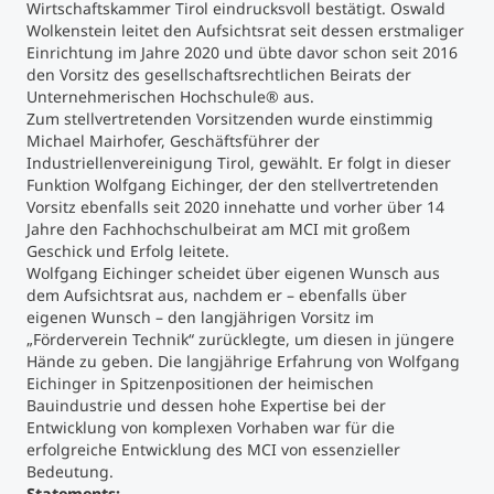
Wirtschaftskammer Tirol eindrucksvoll bestätigt. Oswald
Wolkenstein leitet den Aufsichtsrat seit dessen erstmaliger
Studienberatung
Einrichtung im Jahre 2020 und übte davor schon seit 2016
den Vorsitz des gesellschaftsrechtlichen Beirats der
Unternehmerischen Hochschule® aus.
Executive Education Finder
Zum stellvertretenden Vorsitzenden wurde einstimmig
Michael Mairhofer, Geschäftsführer der
Industriellenvereinigung Tirol, gewählt. Er folgt in dieser
Funktion Wolfgang Eichinger, der den stellvertretenden
Vorsitz ebenfalls seit 2020 innehatte und vorher über 14
Jahre den Fachhochschulbeirat am MCI mit großem
Geschick und Erfolg leitete.
Wolfgang Eichinger scheidet über eigenen Wunsch aus
dem Aufsichtsrat aus, nachdem er – ebenfalls über
eigenen Wunsch – den langjährigen Vorsitz im
„Förderverein Technik“ zurücklegte, um diesen in jüngere
Hände zu geben. Die langjährige Erfahrung von Wolfgang
Eichinger in Spitzenpositionen der heimischen
Bauindustrie und dessen hohe Expertise bei der
Entwicklung von komplexen Vorhaben war für die
erfolgreiche Entwicklung des MCI von essenzieller
Bedeutung.
Statements: