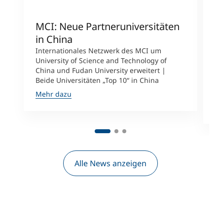
MCI: Neue Partneruniversitäten
I
in China
n
Internationales Netzwerk des MCI um
University of Science and Technology of
M
China und Fudan University erweitert |
i
Beide Universitäten „Top 10“ in China
D
A
Mehr dazu
M
Alle News anzeigen