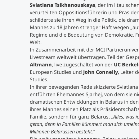
Sviatlana Tsikhanouskaya
, der im litauische
verurteilten Oppositionsführerin und Präsiden
schilderte sie ihren Weg in die Politik, die dra
Mannes zu 18 Jahren strenger Haft wegen „au
Regime und die Bedeutung von Demokratie, Fre
Welt.
In Zusammenarbeit mit der MCI Partneruniver
Livestream weltweit übertragen. Teil der Ges
Altmann
, live zugeschaltet von der
UC Berkel
European Studies und
John Connelly,
Leiter d
Studies.
In ihrer bewegenden Rede skizzierte Sviatlana
entführten Ehemannes Sjarhej, von dem sie nic
dramatischen Entwicklungen in Belarus in den l
ihres Mannes seinen Platz als Präsidentschafts
Familie, sondern für ganz Belarus.
„Alles, was 
getan, denn in Familien kümmert man sich umeinan
Millionen Belarussen besteht.“