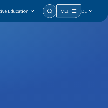
tive Education
MCI
DE