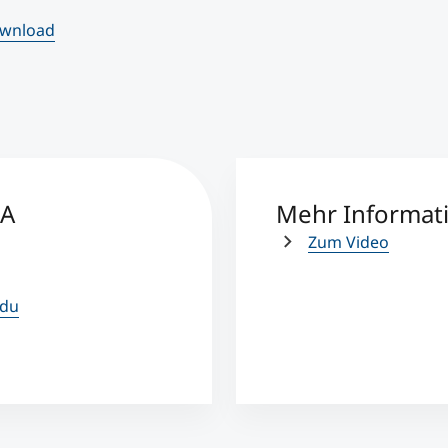
wnload
BA
Mehr Informat
Zum Video
edu