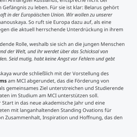
 ein Anhängsel Russlands, entspreche nicht der
m Gefängnis zu leben. Für sie ist klar: Belarus gehört
chaft in der Europäischen Union. Wir wollen zu unserer
anouskaya. So ruft sie Europa dazu auf, als eine
en die aktuell herrschende Unterdrückung in ihrem
idende Rolle, weshalb sie sich an die jungen Menschen
und der Welt, und ihr werdet über das Schicksal von
. Seid mutig, habt keine Angst vor Fehlern und gebt
kaya wurde schließlich mit der Vorstellung des
ums
am MCI abgerundet, das die Förderung von
als gemeinsames Ziel unterstreichen und Studierende
aten im Studium am MCI unterstützen soll.
 Start in das neue akademische Jahr und eine
eten mit langanhaltenden Standing Ovations für
on Zusammenhalt, Inspiration und Hoffnung, das den