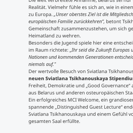
Die weit verbreitete Annahme, Belarus sei nur
Realität. Vielmehr fühle es sich an, wie in eine
zu Europa.
„Unser oberstes Ziel ist die Mitglieds
europäischen Familie zurückkehren“,
betont Tsikh
Gemeinschaft zusammenzustehen, um sich geg
Heimatland zu wehren.
Besonders die Jugend spiele hier eine entsche
im Raum richtete: „
Ihr seid die Zukunft Europas 
Nationen und kommenden Generationen entscheiden
niemals auf."
Der wertvolle Besuch von Sviatlana Tsikhanous
neuen Sviatlana Tsikhanouskaya Stipendi
Freiheit, Demokratie und „Good Governance“ 
aus Belarus und anderen osteuropäischen Sta
Ein erfolgreiches MCI Welcome, ein grandioser
spannende „Distinguished Guest Lecture“ end
Sviatlana Tsikhanouskaya und einem Gefühl v
gesamten Saal erfüllte.