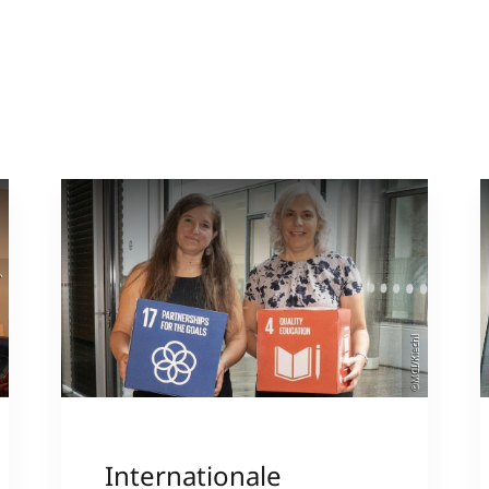
sity
©MCI/Kiechl
Internationale