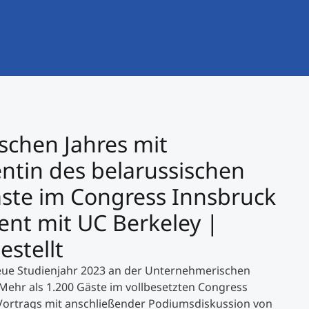
International studieren
An über 300 Partneruniversitäten
Forschung am MCI
Micro Degrees
Studienberatung
Micro Credentials
Study Finder Bachelor/Master
schen Jahres mit
Masterclasses
entin des belarussischen
Gäste im Congress Innsbruck
Management-Seminare
nt mit UC Berkeley |
stellt
Technische Weiterbildung
neue Studienjahr 2023 an der Unternehmerischen
Mehr als 1.200 Gäste im vollbesetzten Congress
Maßgeschneiderte Programme
Vortrags mit anschließender Podiumsdiskussion von