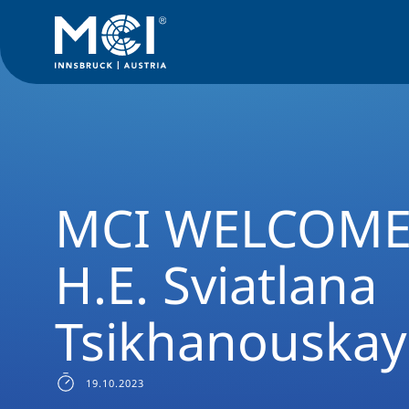
Medien
News
MCI WELCOME 2023 mit H.E. Sviatlana Tsi
MCI WELCOME 
H.E. Sviatlana
Tsikhanouskay
19.10.2023