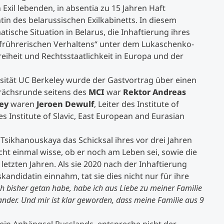
n Exil lebenden, in absentia zu 15 Jahren Haft
tin des belarussischen Exilkabinetts. In diesem
Studienberatung
matische Situation in Belarus, die Inhaftierung ihres
frührerischen Verhaltens“ unter dem Lukaschenko-
Executive Education Finder
iheit und Rechtsstaatlichkeit in Europa und der
sität UC Berkeley wurde der Gastvortrag über einen
prächsrunde seitens des
MCI
war
Rektor Andreas
ey
waren
Jeroen Dewulf
, Leiter des Institute of
es Institute of Slavic, East European and Eurasian
 Tsikhanouskaya das Schicksal ihres vor drei Jahren
ht einmal wisse, ob er noch am Leben sei, sowie die
etzten Jahren. Als sie 2020 nach der Inhaftierung
kandidatin einnahm, tat sie dies nicht nur für ihre
ich bisher getan habe, habe ich aus Liebe zu meiner Familie
der. Und mir ist klar geworden, dass meine Familie aus 9