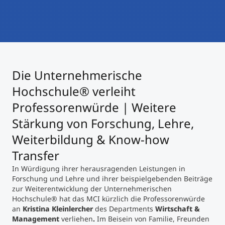
International studieren
An über 300 Partneruniversitäten
Micro Degrees
Forschung am MCI
Studienberatung
Micro Credentials
Die Unternehmerische
Study Finder Bachelor/Master
Hochschule® verleiht
Masterclasses
Professorenwürde | Weitere
Stärkung von Forschung, Lehre,
Management-Seminare
Weiterbildung & Know-how
Transfer
Technische Weiterbildung
In Würdigung ihrer herausragenden Leistungen in
Forschung und Lehre und ihrer beispielgebenden Beiträge
zur Weiterentwicklung der Unternehmerischen
Hochschule
®
hat das MCI kürzlich die Professorenwürde
Maßgeschneiderte Programme
an
Kristina Kleinlercher
des Departments
Wirtschaft &
Management
verliehen
.
Im Beisein von Familie, Freunden