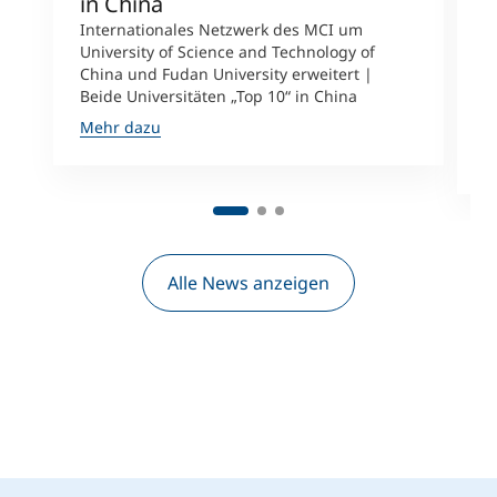
in China
n
Internationales Netzwerk des MCI um
University of Science and Technology of
M
China und Fudan University erweitert |
i
Beide Universitäten „Top 10“ in China
D
A
Mehr dazu
M
Alle News anzeigen