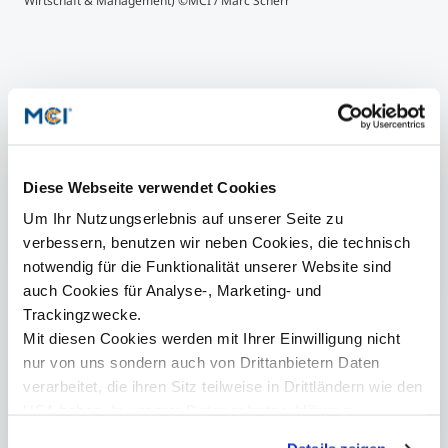
Wirtschaft & Management) ©MCI / Marc Scherr
Patricia Pichler, BA
Diese Webseite verwendet Cookies
Senior Marketing Manager
Um Ihr Nutzungserlebnis auf unserer Seite zu
+43 512 2070 - 1527
verbessern, benutzen wir neben Cookies, die technisch
patricia.pichler@mci.edu
notwendig für die Funktionalität unserer Website sind
auch Cookies für Analyse-, Marketing- und
Trackingzwecke.
Mit diesen Cookies werden mit Ihrer Einwilligung nicht
nur von uns sondern auch von Drittanbietern Daten
Mehr Informationen
verarbeitet, die ihren Sitz teilweise in Drittländern wie den
CV Kristina Kleinlercher
USA haben. In unserer
Datenschutzerklärung
informieren wir Sie über diese Tools und Partner und