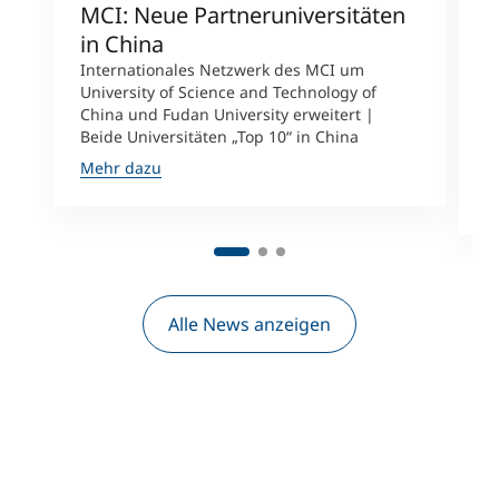
MCI: Neue Partneruniversitäten
I
in China
n
Internationales Netzwerk des MCI um
University of Science and Technology of
M
China und Fudan University erweitert |
i
Beide Universitäten „Top 10“ in China
D
A
Mehr dazu
M
Alle News anzeigen