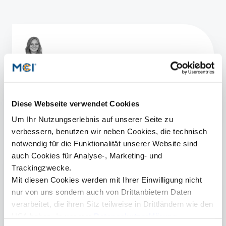
Patricia Pichler, BA
Senior Marketing Manager
+43 512 2070 - 1527
Diese Webseite verwendet Cookies
patricia.pichler@mci.edu
Um Ihr Nutzungserlebnis auf unserer Seite zu
verbessern, benutzen wir neben Cookies, die technisch
notwendig für die Funktionalität unserer Website sind
auch Cookies für Analyse-, Marketing- und
Mehr Informationen
Trackingzwecke.
Entrepreneurship & Tourismus | Master
Mit diesen Cookies werden mit Ihrer Einwilligung nicht
ITB Berlin
nur von uns sondern auch von Drittanbietern Daten
verarbeitet, die ihren Sitz teilweise in Drittländern wie den
Deutsche Gesellschaft für
USA haben. In unserer
Datenschutzerklärung
Tourismuswissenschaft