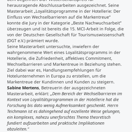
herausragende Abschlussarbeiten ausgezeichnet. Seine
Masterarbeit „Loyalitätsprogramme in der Hotellerie: Der
Studienberatung
Einfluss von Wechselbarrieren auf die Markentreue“
konnte die Jury in der Kategorie „Beste Nachwuchsarbeit”
Executive Education Finder
überzeugen und ist bereits die 15. MCI-Arbeit in Folge, die
von der Deutschen Gesellschaft für Tourismuswissenschaft
(DGT e.V.) prämiert wurde.
Seine Masterarbeit untersuchte, inwiefern der
wahrgenommene Wert eines Loyalitätsprogramms in der
Hotellerie, die Zufriedenheit, affektives Commitment,
Wechselbarrieren und Markentreue in Beziehung stehen.
Ziel dabei war es, Handlungsempfehlungen für
Hotelunternehmen in Europa zu erstellen, um die
Markentreue der Kundinnen und Kunden zu steigern.
Sabine Mertens
, Betreuerin der ausgezeichneten
Masterarbeit, erklärt:
„Dem Bereich der Wechselbarrieren im
Kontext von Loyalitätsprogrammen in der Hotellerie hat die
Forschung bis dato wenig Aufmerksamkeit geschenkt. Herrn
Teichmann ist es dahingehend auf exzellente Weise gelungen,
ein komplexes, nahezu unerforschtes Thema theoretisch
fundiert aufzuarbeiten und praktische Implikationen
abzuleiten.“