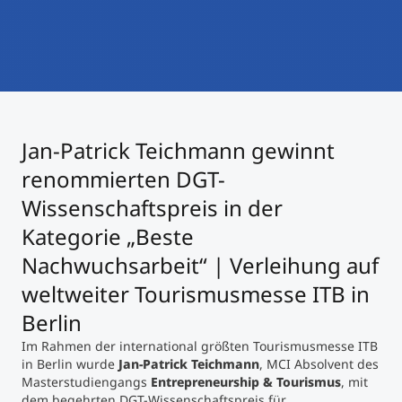
International studieren
An über 300 Partneruniversitäten
Micro Degrees
Forschung am MCI
Studienberatung
Micro Credentials
Jan-Patrick Teichmann gewinnt
Study Finder Bachelor/Master
Masterclasses
renommierten DGT-
Wissenschaftspreis in der
Kategorie „Beste
Management-Seminare
Nachwuchsarbeit“ | Verleihung auf
weltweiter Tourismusmesse ITB in
Technische Weiterbildung
Berlin
Im Rahmen der international größten Tourismusmesse ITB
in Berlin wurde
Jan-Patrick Teichmann
, MCI Absolvent des
Maßgeschneiderte Programme
Masterstudiengangs
Entrepreneurship & Tourismus
, mit
dem begehrten DGT-Wissenschaftspreis für