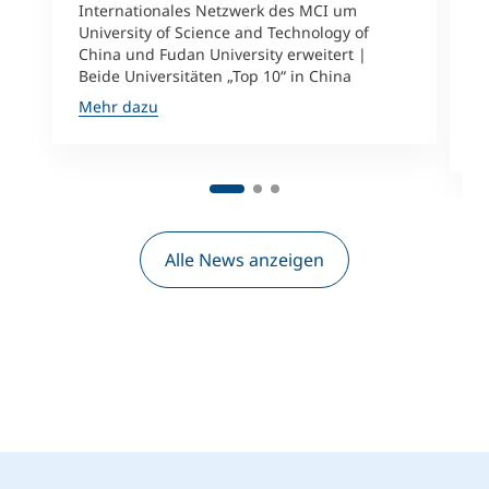
Internationales Netzwerk des MCI um
University of Science and Technology of
M
China und Fudan University erweitert |
i
Beide Universitäten „Top 10“ in China
D
A
Mehr dazu
M
Alle News anzeigen