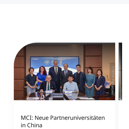
©MCI/Fudan University
MCI: Neue Partneruniversitäten
I
in China
n