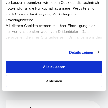
verbessern, benutzen wir neben Cookies, die technisch
notwendig für die Funktionalität unserer Website sind
auch Cookies für Analyse-, Marketing- und
Trackingzwecke.
Mit diesen Cookies werden mit Ihrer Einwilligung nicht
nur von uns sondern auch von Drittanbietern Daten
Studienmodell – Technikstudien am Standort Lienz
verarbeitet, die ihren Sitz teilweise in Drittländern wie den
USA haben. In unserer
Datenschutzerklärung
informieren wir Sie über diese Tools und Partner und
Details zeigen
erklären Ihnen genau, was eine Datenübermittlung in die
Download
Download
Download
Download
Download
USA bedeuten kann.
Alle zulassen
Download
Download
Infoveranstaltung am Campus Lienz ©MCI
Ablehnen