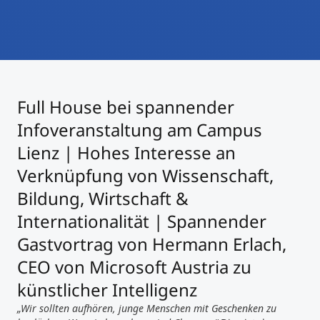
International studieren
An über 300 Partneruniversitäten
Micro Degrees
Forschung am MCI
Studienberatung
Micro Credentials
Full House bei spannender
Study Finder Bachelor/Master
Infoveranstaltung am Campus
Masterclasses
Lienz | Hohes Interesse an
Verknüpfung von Wissenschaft,
Management-Seminare
Bildung, Wirtschaft &
Internationalität | Spannender
Gastvortrag von Hermann Erlach,
Technische Weiterbildung
CEO von Microsoft Austria zu
künstlicher Intelligenz
Maßgeschneiderte Programme
„Wir sollten aufhören, junge Menschen mit Geschenken zu