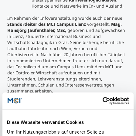
Kontakte und Netzwerke im In- und Ausland.
Im Rahmen der Infoveranstaltung wurde auch der neue
Standortleiter des MCI Campus Lienz
vorgestellt.
Mag.
Hansjörg Jaufenthaler, MSc,
geboren und aufgewachsen
in Lienz, studierte International Business und
Wirtschaftspädagogik in Graz. Seine bisherige berufliche
Laufbahn führte ihn nach Wien, Verona und
Oberösterreich. Nach über 20 Jahren beruflicher Tätigkeit
in renommierten Unternehmen freut er sich nun darauf,
das Technikstudium am Campus Lienz mit dem MCI und
der Osttiroler Wirtschaft aufzubauen und mit
Studierenden, Lehrveranstaltungsleiter:innen,
Unternehmen, Schulen und Interessenvertretungen
zusammenzuarbeiten.
Den Ausklang der
Infoveranstaltung
bildete der
Gastvortrag
des aus Osttirol stammenden
Managing
Directors von Microsoft Austria Hermann Erlach
zu den
spannenden Möglichkeiten der Künstlichen Intelligenz.
Diese Webseite verwendet Cookies
Um Ihr Nutzungserlebnis auf unserer Seite zu