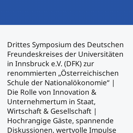
International studieren
An über 300 Partneruniversitäten
Micro Degrees
Forschung am MCI
Studienberatung
Micro Credentials
Drittes Symposium des Deutschen
Study Finder Bachelor/Master
Freundeskreises der Universitäten
Masterclasses
in Innsbruck e.V. (DFK) zur
renommierten „Österreichischen
Management-Seminare
Schule der Nationalökonomie“ |
Die Rolle von Innovation &
Unternehmertum in Staat,
Technische Weiterbildung
Wirtschaft & Gesellschaft |
Hochrangige Gäste, spannende
Maßgeschneiderte Programme
Diskussionen, wertvolle Impulse