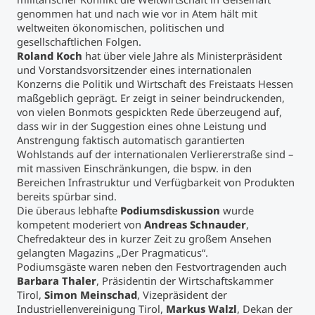
genommen hat und nach wie vor in Atem hält mit
weltweiten ökonomischen, politischen und
gesellschaftlichen Folgen.
Roland Koch
hat über viele Jahre als Ministerpräsident
und Vorstandsvorsitzender eines internationalen
Konzerns die Politik und Wirtschaft des Freistaats Hessen
maßgeblich geprägt. Er zeigt in seiner beindruckenden,
von vielen Bonmots gespickten Rede überzeugend auf,
dass wir in der Suggestion eines ohne Leistung und
Anstrengung faktisch automatisch garantierten
Wohlstands auf der internationalen Verliererstraße sind –
mit massiven Einschränkungen, die bspw. in den
Bereichen Infrastruktur und Verfügbarkeit von Produkten
bereits spürbar sind.
Die überaus lebhafte
Podiumsdiskussion
wurde
kompetent moderiert von
Andreas Schnauder
,
Chefredakteur des in kurzer Zeit zu großem Ansehen
gelangten Magazins „Der Pragmaticus“.
Podiumsgäste waren neben den Festvortragenden auch
Barbara Thaler
, Präsidentin der Wirtschaftskammer
Tirol,
Simon Meinschad
, Vizepräsident der
Industriellenvereinigung Tirol,
Markus Walzl
, Dekan der