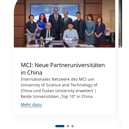
©MCI/Fudan University
MCI: Neue Partneruniversitäten
I
in China
n
Internationales Netzwerk des MCI um
University of Science and Technology of
M
China und Fudan University erweitert |
i
Beide Universitäten „Top 10“ in China
D
A
Mehr dazu
M