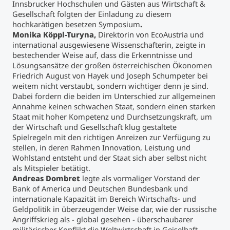
Innsbrucker Hochschulen und Gästen aus Wirtschaft &
Gesellschaft folgten der Einladung zu diesem
hochkarätigen besetzen Symposium
.
Monika Köppl-Turyna,
Direktorin von EcoAustria und
international ausgewiesene Wissenschafterin, zeigte in
bestechender Weise auf, dass die Erkenntnisse und
Lösungsansätze der großen österreichischen Ökonomen
Friedrich August von Hayek und Joseph Schumpeter bei
weitem nicht verstaubt, sondern wichtiger denn je sind.
Dabei fordern die beiden im Unterschied zur allgemeinen
Annahme keinen schwachen Staat, sondern einen starken
Staat mit hoher Kompetenz und Durchsetzungskraft, um
der Wirtschaft und Gesellschaft klug gestaltete
Spielregeln mit den richtigen Anreizen zur Verfügung zu
stellen, in deren Rahmen Innovation, Leistung und
Wohlstand entsteht und der Staat sich aber selbst nicht
als Mitspieler betätigt.
Andreas Dombret
legte als vormaliger Vorstand der
Bank of America und Deutschen Bundesbank und
internationale Kapazität im Bereich Wirtschafts- und
Geldpolitik in überzeugender Weise dar, wie der russische
Angriffskrieg als - global gesehen - überschaubarer
militärischer Konflikt die Weltwirtschaft in Geiselhaft