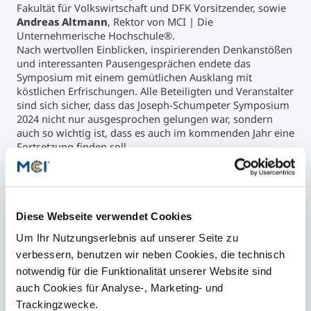
Fakultät für Volkswirtschaft und DFK Vorsitzender, sowie
Andreas Altmann
, Rektor von MCI | Die
Unternehmerische Hochschule®.
Nach wertvollen Einblicken, inspirierenden Denkanstößen
und interessanten Pausengesprächen endete das
Symposium mit einem gemütlichen Ausklang mit
köstlichen Erfrischungen. Alle Beteiligten und Veranstalter
sind sich sicher, dass das Joseph-Schumpeter Symposium
2024 nicht nur ausgesprochen gelungen war, sondern
auch so wichtig ist, dass es auch im kommenden Jahr eine
Fortsetzung finden soll.
DFK-Vorsitzender Markus Walzl
sieht den Auftrag des
Deutschen Freundeskreises erfüllt, die Universität
Innsbruck, die Medizinische Universität Innsbruck und
MCI | Die Unternehmerische Hochschule® mit
renommierten Persönlichkeiten, Unternehmen und
Diese Webseite verwendet Cookies
Institutionen aus Wissenschaft, Wirtschaft und
Um Ihr Nutzungserlebnis auf unserer Seite zu
Gesellschaft zusammenzubringen, nachbarschaftlichen
verbessern, benutzen wir neben Cookies, die technisch
Dialog und Begegnung sowie wissenschaftliche Exzellenz
und herausragende Studienleistungen zu fördern.
notwendig für die Funktionalität unserer Website sind
auch Cookies für Analyse-, Marketing- und
Trackingzwecke.