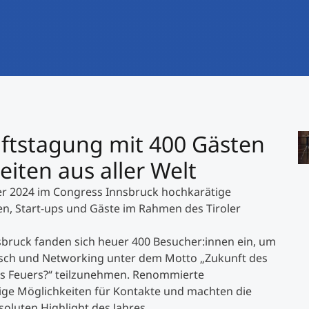
International studieren
An über 300 Partneruniversitäten
Forschung am MCI
Micro Degrees
Studienberatung
Micro Credentials
Study Finder Bachelor/Master
aftstagung mit 400 Gästen
© 
Masterclasses
">
iten aus aller Welt
er 2024 im Congress Innsbruck hochkarätige
Management-Seminare
n, Start-ups und Gäste im Rahmen des Tiroler
sbruck fanden sich heuer 400 Besucher:innen ein, um
Technische Weiterbildung
sch und Networking unter dem Motto „Zukunft des
es Feuers?“ teilzunehmen. Renommierte
ltige Möglichkeiten für Kontakte und machten die
Maßgeschneiderte Programme
oluten Highlight des Jahres.