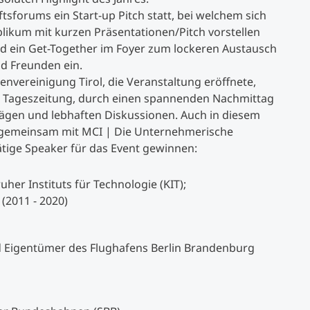
sforums ein Start-up Pitch statt, bei welchem sich
kum mit kurzen Präsentationen/Pitch vorstellen
Studienberatung
ud ein Get-Together im Foyer zum lockeren Austausch
d Freunden ein.
Executive Education Finder
envereinigung Tirol, die Veranstaltung eröffnete,
ler Tageszeitung, durch einen spannenden Nachmittag
gen und lebhaften Diskussionen. Auch in diesem
ol gemeinsam mit MCI | Die Unternehmerische
ige Speaker für das Event gewinnen:
uher Instituts für Technologie (KIT);
(2011 - 2020)
 Eigentümer des Flughafens Berlin Brandenburg