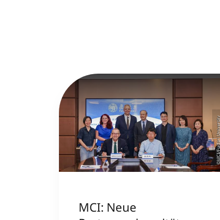
©MCI/Fudan Univer
MCI: Neue