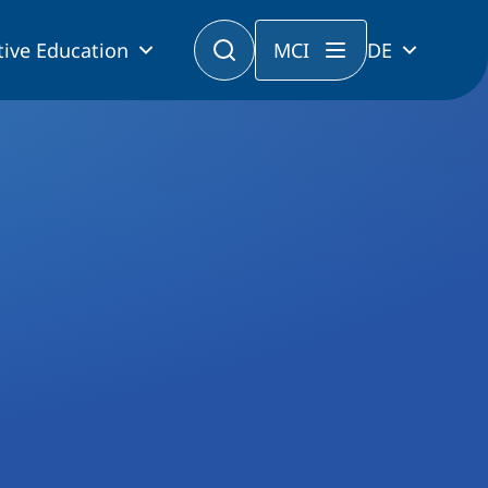
tive Education
MCI
DE