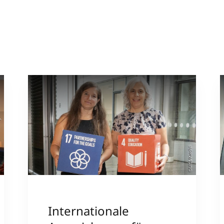
sity
©MCI/Kiechl
Internationale