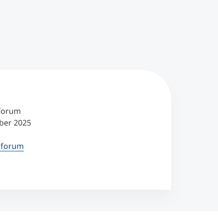
sforum
ber 2025
tsforum