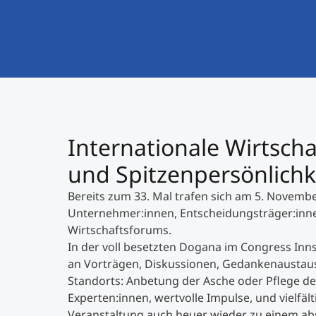
Internationale Wirtsch
und Spitzenpersönlichke
Bereits zum 33. Mal trafen sich am 5. Novemb
Unternehmer:innen, Entscheidungsträger:inne
Wirtschaftsforums.
In der voll besetzten Dogana im Congress Inn
an Vorträgen, Diskussionen, Gedankenaustau
Standorts: Anbetung der Asche oder Pflege d
Experten:innen, wertvolle Impulse, und vielfä
Veranstaltung auch heuer wieder zu einem abs