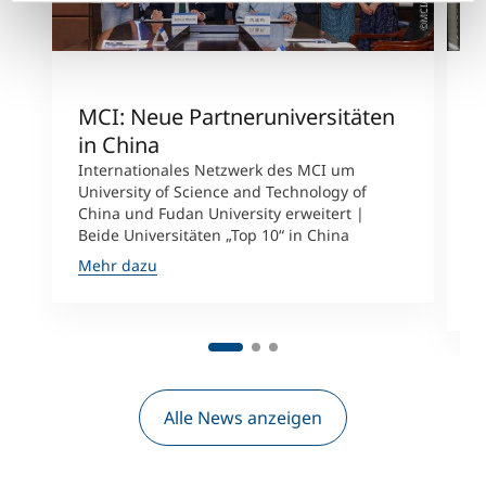
MCI: Neue Partneruniversitäten
I
in China
n
Internationales Netzwerk des MCI um
University of Science and Technology of
M
China und Fudan University erweitert |
i
Beide Universitäten „Top 10“ in China
D
A
Mehr dazu
M
Alle News anzeigen