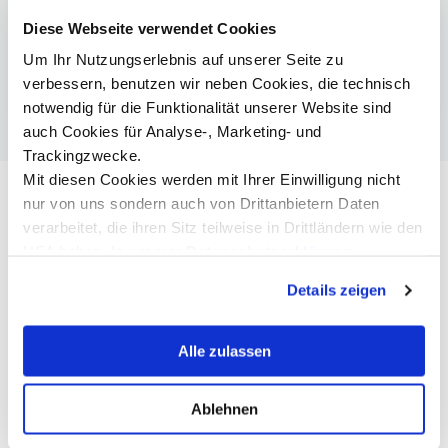
Umfragen & Rankings
Diese Webseite verwendet Cookies
MCI mit Top-Platzierungen im Eduniversal
Um Ihr Nutzungserlebnis auf unserer Seite zu
Masterranking 2024
verbessern, benutzen wir neben Cookies, die technisch
notwendig für die Funktionalität unserer Website sind
auch Cookies für Analyse-, Marketing- und
Trackingzwecke.
Mit diesen Cookies werden mit Ihrer Einwilligung nicht
nur von uns sondern auch von Drittanbietern Daten
verarbeitet, die ihren Sitz teilweise in Drittländern wie den
USA haben. In unserer
Datenschutzerklärung
informieren wir Sie über diese Tools und Partner und
Details zeigen
erklären Ihnen genau, was eine Datenübermittlung in die
USA bedeuten kann.
Alle zulassen
©MCI/Fudan University
Ablehnen