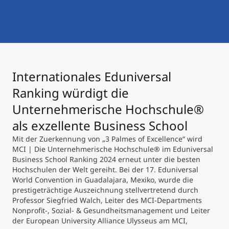
International studieren
An über 300 Partneruniversitäten
Micro Degrees
Forschung am MCI
Studienberatung
Micro Credentials
Internationales Eduniversal
Study Finder Bachelor/Master
Ranking würdigt die
Masterclasses
Unternehmerische Hochschule®
als exzellente Business School
Management-Seminare
Mit der Zuerkennung von „3 Palmes of Excellence“ wird
MCI | Die Unternehmerische Hochschule® im Eduniversal
Business School Ranking 2024 erneut unter die besten
Hochschulen der Welt gereiht. Bei der 17. Eduniversal
Technische Weiterbildung
World Convention in Guadalajara, Mexiko, wurde die
prestigeträchtige Auszeichnung stellvertretend durch
Professor Siegfried Walch, Leiter des MCI-Departments
Maßgeschneiderte Programme
Nonprofit-, Sozial- & Gesundheitsmanagement und Leiter
der European University Alliance Ulysseus am MCI,