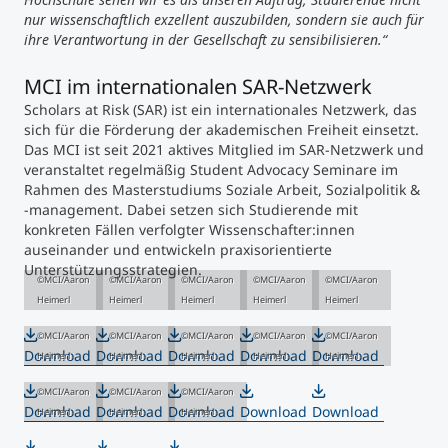
nur wissenschaftlich exzellent auszubilden, sondern sie auch für
ihre Verantwortung in der Gesellschaft zu sensibilisieren.“
MCI im internationalen SAR-Netzwerk
Scholars at Risk (SAR) ist ein internationales Netzwerk, das
sich für die Förderung der akademischen Freiheit einsetzt.
Das MCI ist seit 2021 aktives Mitglied im SAR-Netzwerk und
veranstaltet regelmäßig Student Advocacy Seminare im
Rahmen des Masterstudiums Soziale Arbeit, Sozialpolitik &
-management. Dabei setzen sich Studierende mit
konkreten Fällen verfolgter Wissenschafter:innen
auseinander und entwickeln praxisorientierte
Unterstützungsstrategien.
©MCI/Aaron
©MCI/Aaron
©MCI/Aaron
©MCI/Aaron
©MCI/Aaron
Heimerl
Heimerl
Heimerl
Heimerl
Heimerl
©MCI/Aaron
©MCI/Aaron
©MCI/Aaron
©MCI/Aaron
©MCI/Aaron
Download
Download
Download
Download
Download
Heimerl
Heimerl
Heimerl
Heimerl
Heimerl
©MCI/Aaron
©MCI/Aaron
©MCI/Aaron
Download
Download
Download
Download
Download
Heimerl
Heimerl
Heimerl