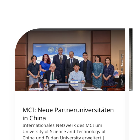
©MCI/Fudan University
MCI: Neue Partneruniversitäten
I
in China
n
Internationales Netzwerk des MCI um
University of Science and Technology of
M
China und Fudan University erweitert |
i