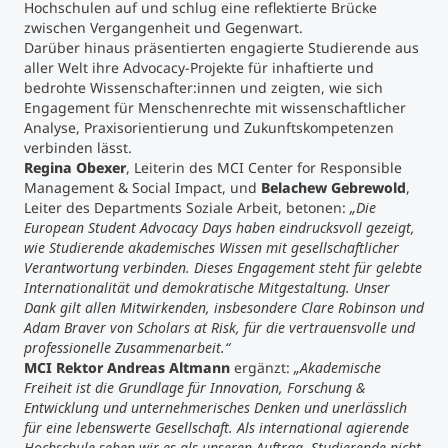
Hochschulen auf und schlug eine reflektierte Brücke
zwischen Vergangenheit und Gegenwart.
Darüber hinaus präsentierten engagierte Studierende aus
aller Welt ihre Advocacy-Projekte für inhaftierte und
bedrohte Wissenschafter:innen und zeigten, wie sich
Engagement für Menschenrechte mit wissenschaftlicher
Analyse, Praxisorientierung und Zukunftskompetenzen
verbinden lässt.
Regina Obexer
, Leiterin des MCI Center for Responsible
Management & Social Impact, und
Belachew Gebrewold
,
Leiter des Departments Soziale Arbeit, betonen:
„Die
European Student Advocacy Days haben eindrucksvoll gezeigt,
wie Studierende akademisches Wissen mit gesellschaftlicher
Verantwortung verbinden. Dieses Engagement steht für gelebte
Internationalität und demokratische Mitgestaltung. Unser
Dank gilt allen Mitwirkenden, insbesondere Clare Robinson und
Adam Braver von Scholars at Risk, für die vertrauensvolle und
professionelle Zusammenarbeit.“
MCI Rektor Andreas Altmann
ergänzt:
„Akademische
Freiheit ist die Grundlage für Innovation, Forschung &
Entwicklung und unternehmerisches Denken und unerlässlich
für eine lebenswerte Gesellschaft. Als international agierende
Hochschule sehen wir es als unseren Auftrag, Studierende nicht