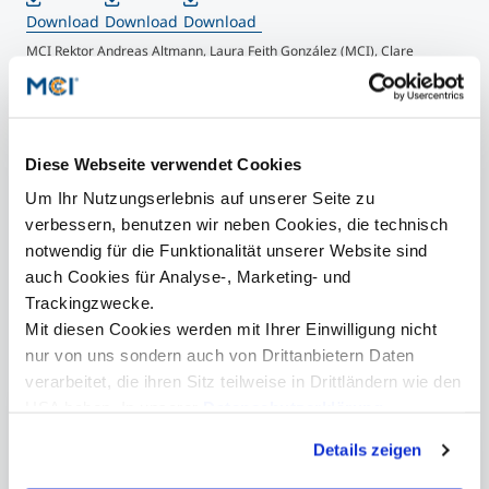
Download
©MCI/Aaron Heimerl
Download
Download
Aud
MCI Rektor Andreas Altmann, Laura Feith González (MCI), Clare
(SA
Robinson (SAR), Adam Braver (SAR), Regina Obexer (MCI), Audrey Ryan
Reg
(Roger Williams University), Belachew Gebrewold (MCI) ©MCI/Aaron
Nya
Heimerl
Lau
">
©M
Diese Webseite verwendet Cookies
Audr
Um Ihr Nutzungserlebnis auf unserer Seite zu
Olek
(MCI
verbessern, benutzen wir neben Cookies, die technisch
Akti
notwendig für die Funktionalität unserer Website sind
Hei
auch Cookies für Analyse-, Marketing- und
Trackingzwecke.
Mit diesen Cookies werden mit Ihrer Einwilligung nicht
nur von uns sondern auch von Drittanbietern Daten
verarbeitet, die ihren Sitz teilweise in Drittländern wie den
USA haben. In unserer
Datenschutzerklärung
informieren wir Sie über diese Tools und Partner und
Patricia Pichler, BA
Details zeigen
erklären Ihnen genau, was eine Datenübermittlung in die
Senior Marketing Manager
USA bedeuten kann.