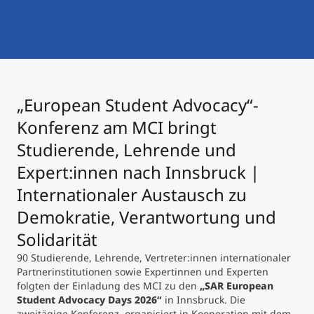
International studieren
An über 300 Partneruniversitäten
Micro Degrees
Forschung am MCI
Studienberatung
Micro Credentials
„European Student Advocacy“-
Study Finder Bachelor/Master
Konferenz am MCI bringt
Masterclasses
Studierende, Lehrende und
Expert:innen nach Innsbruck |
Management-Seminare
Internationaler Austausch zu
Demokratie, Verantwortung und
Solidarität
Technische Weiterbildung
90 Studierende, Lehrende, Vertreter:innen internationaler
Partnerinstitutionen sowie Expertinnen und Experten
folgten der Einladung des MCI zu den
„SAR European
Maßgeschneiderte Programme
Student Advocacy Days 2026“
in Innsbruck. Die
zweitägige Konferenz, organisiert in Kooperation mit dem