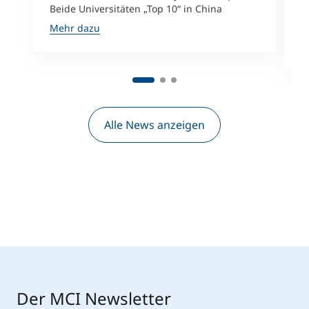
Beide Universitäten „Top 10“ in China
D
A
Mehr dazu
M
Alle News anzeigen
Der MCI Newsletter