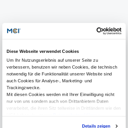
Patricia Pichler, BA
Diese Webseite verwendet Cookies
Senior Marketing Manager
Um Ihr Nutzungserlebnis auf unserer Seite zu
+43 512 2070 - 1527
verbessern, benutzen wir neben Cookies, die technisch
patricia.pichler@mci.edu
notwendig für die Funktionalität unserer Website sind
auch Cookies für Analyse-, Marketing- und
Trackingzwecke.
Mit diesen Cookies werden mit Ihrer Einwilligung nicht
Mehr Informationen
nur von uns sondern auch von Drittanbietern Daten
CV Jan Back
verarbeitet, die ihren Sitz teilweise in Drittländern wie den
USA haben. In unserer
Datenschutzerklärung
informieren wir Sie über diese Tools und Partner und
Details zeigen