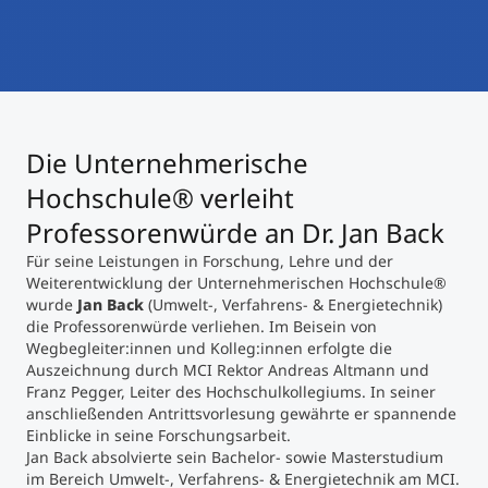
International studieren
An über 300 Partneruniversitäten
Micro Degrees
Forschung am MCI
Studienberatung
Micro Credentials
Die Unternehmerische
Study Finder Bachelor/Master
Hochschule® verleiht
Masterclasses
Professorenwürde an Dr. Jan Back
Für seine Leistungen in Forschung, Lehre und der
Weiterentwicklung der Unternehmerischen Hochschule®
Management-Seminare
wurde
Jan Back
(Umwelt-, Verfahrens- & Energietechnik)
die Professorenwürde verliehen. Im Beisein von
Wegbegleiter:innen und Kolleg:innen erfolgte die
Technische Weiterbildung
Auszeichnung durch MCI Rektor Andreas Altmann und
Franz Pegger, Leiter des Hochschulkollegiums. In seiner
anschließenden Antrittsvorlesung gewährte er spannende
Einblicke in seine Forschungsarbeit.
Maßgeschneiderte Programme
Jan Back absolvierte sein Bachelor- sowie Masterstudium
im Bereich Umwelt-, Verfahrens- & Energietechnik am MCI.