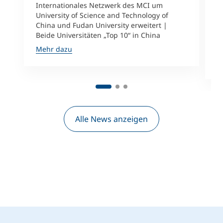
Internationales Netzwerk des MCI um
University of Science and Technology of
M
China und Fudan University erweitert |
i
Beide Universitäten „Top 10“ in China
D
A
Mehr dazu
M
Alle News anzeigen