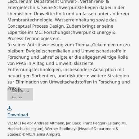
Lecturer am Department Umwelt-, Verfahrens- &
Energietechnik. Seine Schwerpunkte liegen dabei in der
chemischen Umwelttechnik und umfassen unter anderem
Membrantechnologie, Wasserreinhaltung sowie das
Conceptual Process Design. Zudem bringt er seine
Expertise im MCI Forschungsschwerpunkt Energy &
Process Technologies ein.
In seiner Antrittsvorlesung zum Thema „Gekommen um zu
bleiben: Ewigkeitschemikalien und Umweltschadstoffe in
Forschung und Lehre“ zeigte er die allgegenwärtige Rolle
von PFAS in Alltag und Umwelt, skizzierte
Entfernungstechnologien, insbesondere Adsorption mit
neuartigen Sorbentien, und diskutierte weitere Strategien
zur Elimination von Umweltschadstoffen in Forschung und
Praxis.
©MCI/Hanna
Amplatz
Download
©MCI/Hanna Amplatz
V.l.: MCI Rektor Andreas Altmann, Jan Back, Franz Pegger (Leitung MCI
Hochschulkollegium), Werner Stadlmayr (Head of Department &
Studies) ©MCI/Hanna Amplatz