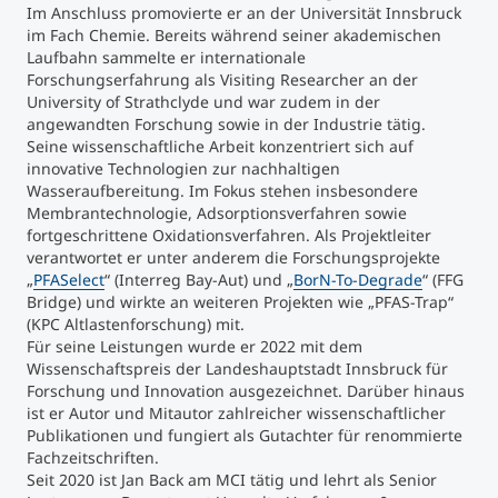
Im Anschluss promovierte er an der Universität Innsbruck
im Fach Chemie. Bereits während seiner akademischen
Studienberatung
Laufbahn sammelte er internationale
Forschungserfahrung als Visiting Researcher an der
University of Strathclyde und war zudem in der
Executive Education Finder
angewandten Forschung sowie in der Industrie tätig.
Seine wissenschaftliche Arbeit konzentriert sich auf
innovative Technologien zur nachhaltigen
Wasseraufbereitung. Im Fokus stehen insbesondere
Membrantechnologie, Adsorptionsverfahren sowie
fortgeschrittene Oxidationsverfahren. Als Projektleiter
verantwortet er unter anderem die Forschungsprojekte
„
PFASelect
“ (Interreg Bay-Aut) und „
BorN-To-Degrade
“ (FFG
Bridge) und wirkte an weiteren Projekten wie „PFAS-Trap“
(KPC Altlastenforschung) mit.
Für seine Leistungen wurde er 2022 mit dem
Wissenschaftspreis der Landeshauptstadt Innsbruck für
Forschung und Innovation ausgezeichnet. Darüber hinaus
ist er Autor und Mitautor zahlreicher wissenschaftlicher
Publikationen und fungiert als Gutachter für renommierte
Fachzeitschriften.
Seit 2020 ist Jan Back am MCI tätig und lehrt als Senior