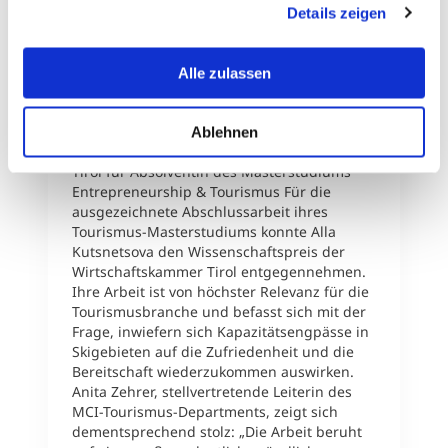
Mal an Studierende zur Finanzierung ihres
Details zeigen
erklären Ihnen genau, was eine Datenübermittlung in die
Masterstudiums vergeben. Der Preis wird in
USA bedeuten kann.
den Kategorien empirische Arbeiten,
Arbeiten mit besonderem Anteil hinsichtlich
Alle zulassen
der praktische Nutzbarmachung und
Arbeiten mit hohem methodisch-
theoretischem Anspruch ausgelobt.
Ablehnen
Wissenschaftspreis der Wirtschaftskammer
Tirol für Absolventin des Masterstudiums
Entrepreneurship & Tourismus Für die
ausgezeichnete Abschlussarbeit ihres
Tourismus-Masterstudiums konnte Alla
Kutsnetsova den Wissenschaftspreis der
Wirtschaftskammer Tirol entgegennehmen.
Ihre Arbeit ist von höchster Relevanz für die
Tourismusbranche und befasst sich mit der
Frage, inwiefern sich Kapazitätsengpässe in
Skigebieten auf die Zufriedenheit und die
Bereitschaft wiederzukommen auswirken.
Anita Zehrer, stellvertretende Leiterin des
MCI-Tourismus-Departments, zeigt sich
dementsprechend stolz: „Die Arbeit beruht