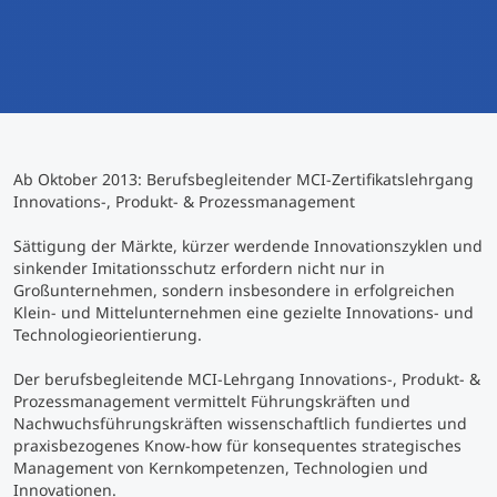
International studieren
An über 300 Partneruniversitäten
Micro Degrees
Forschung am MCI
Studienberatung
Micro Credentials
Ab Oktober 2013: Berufsbegleitender MCI-Zertifikatslehrgang
Study Finder Bachelor/Master
Innovations-, Produkt- & Prozessmanagement
Masterclasses
Sättigung der Märkte, kürzer werdende Innovationszyklen und
sinkender Imitationsschutz erfordern nicht nur in
Großunternehmen, sondern insbesondere in erfolgreichen
Management-Seminare
Klein- und Mittelunternehmen eine gezielte Innovations- und
Technologieorientierung.
Technische Weiterbildung
Der berufsbegleitende MCI-Lehrgang Innovations-, Produkt- &
Prozessmanagement vermittelt Führungskräften und
Nachwuchsführungskräften wissenschaftlich fundiertes und
praxisbezogenes Know-how für konsequentes strategisches
Maßgeschneiderte Programme
Management von Kernkompetenzen, Technologien und
Innovationen.