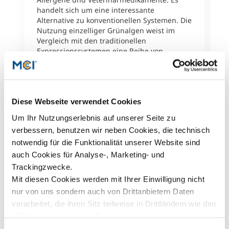
handelt sich um eine interessante
u
Alternative zu konventionellen Systemen. Die
v
Nutzung einzelliger Grünalgen weist im
M
Vergleich mit den traditionellen
Expressionssystemen eine Reihe von
Vorteilen z. B. im Bereich der Biosicherheit
auf. In diesem Kontext hat Nevena Mitrovic
eine bioinformatische Studie über
Promotorsequenzen erstellt und dabei eine
Diese Webseite verwendet Cookies
Reihe bisher unbekannter Sequenzmotive
identifiziert. Christoph Griesbeck, Leiter des
Um Ihr Nutzungserlebnis auf unserer Seite zu
MCI-Departments Biotechnologie, erläutert
verbessern, benutzen wir neben Cookies, die technisch
weiter: „Diese Ergebnisse fließen
notwendig für die Funktionalität unserer Website sind
unmittelbar in unseren
Forschungsschwerpunkt ein und werden als
auch Cookies für Analyse-, Marketing- und
Basis für die Weiterentwicklung des
Trackingzwecke.
Produktionssystems verwendet. Es freut
Mit diesen Cookies werden mit Ihrer Einwilligung nicht
mich als Betreuer sehr, dass diese
nur von uns sondern auch von Drittanbietern Daten
hervorragende und wertvolle Arbeit nun mit
verarbeitet, die ihren Sitz teilweise in Drittländern wie den
dem VPH-Förderpreis ausgezeichnet wurde.“
Der VPH-Förderpreis für erfolgreiche
USA haben. In unserer
Datenschutzerklärung
Bachelorarbeiten wurde bereits zum dritten
informieren wir Sie über diese Tools und Partner und