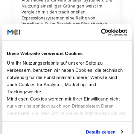
Nutzung einzelliger Grünalgen weist im
M
Vergleich mit den traditionellen
Expressionssystemen eine Reihe von
Vorteilen z. B. im Bereich der Biosicherheit
auf. In diesem Kontext hat Nevena Mitrovic
eine bioinformatische Studie über
Promotorsequenzen erstellt und dabei eine
Reihe bisher unbekannter Sequenzmotive
Diese Webseite verwendet Cookies
identifiziert. Christoph Griesbeck, Leiter des
MCI-Departments Biotechnologie, erläutert
Um Ihr Nutzungserlebnis auf unserer Seite zu
weiter: „Diese Ergebnisse fließen
verbessern, benutzen wir neben Cookies, die technisch
unmittelbar in unseren
notwendig für die Funktionalität unserer Website sind
Forschungsschwerpunkt ein und werden als
Basis für die Weiterentwicklung des
auch Cookies für Analyse-, Marketing- und
Produktionssystems verwendet. Es freut
Trackingzwecke.
mich als Betreuer sehr, dass diese
Mit diesen Cookies werden mit Ihrer Einwilligung nicht
hervorragende und wertvolle Arbeit nun mit
nur von uns sondern auch von Drittanbietern Daten
dem VPH-Förderpreis ausgezeichnet wurde.“
verarbeitet, die ihren Sitz teilweise in Drittländern wie den
Der VPH-Förderpreis für erfolgreiche
Bachelorarbeiten wurde bereits zum dritten
USA haben. In unserer
Datenschutzerklärung
Mal an Studierende zur Finanzierung ihres
informieren wir Sie über diese Tools und Partner und
Masterstudiums vergeben. Der Preis wird in
Details zeigen