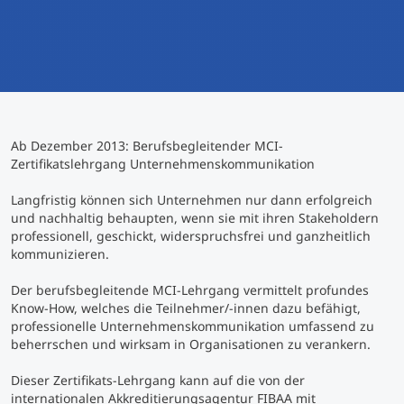
International studieren
An über 300 Partneruniversitäten
Micro Degrees
Forschung am MCI
Studienberatung
Micro Credentials
Ab Dezember 2013: Berufsbegleitender MCI-
Study Finder Bachelor/Master
Zertifikatslehrgang Unternehmenskommunikation
Masterclasses
Langfristig können sich Unternehmen nur dann erfolgreich
und nachhaltig behaupten, wenn sie mit ihren Stakeholdern
professionell, geschickt, widerspruchsfrei und ganzheitlich
Management-Seminare
kommunizieren.
Der berufsbegleitende MCI-Lehrgang vermittelt profundes
Technische Weiterbildung
Know-How, welches die Teilnehmer/-innen dazu befähigt,
professionelle Unternehmenskommunikation umfassend zu
beherrschen und wirksam in Organisationen zu verankern.
Maßgeschneiderte Programme
Dieser Zertifikats-Lehrgang kann auf die von der
internationalen Akkreditierungsagentur FIBAA mit