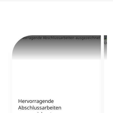
Hervorragende
W
Abschlussarbeiten
m