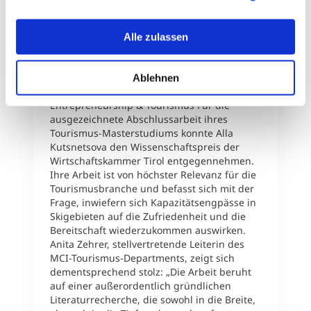
erklären Ihnen genau, was eine Datenübermittlung in die
den Kategorien empirische Arbeiten,
USA bedeuten kann.
Arbeiten mit besonderem Anteil hinsichtlich
der praktische Nutzbarmachung und
Alle zulassen
Arbeiten mit hohem methodisch-
theoretischem Anspruch ausgelobt.
Wissenschaftspreis der Wirtschaftskammer
Ablehnen
Tirol für Absolventin des Masterstudiums
Entrepreneurship & Tourismus Für die
ausgezeichnete Abschlussarbeit ihres
Tourismus-Masterstudiums konnte Alla
Kutsnetsova den Wissenschaftspreis der
Wirtschaftskammer Tirol entgegennehmen.
Ihre Arbeit ist von höchster Relevanz für die
Tourismusbranche und befasst sich mit der
Frage, inwiefern sich Kapazitätsengpässe in
Skigebieten auf die Zufriedenheit und die
Bereitschaft wiederzukommen auswirken.
Anita Zehrer, stellvertretende Leiterin des
MCI-Tourismus-Departments, zeigt sich
dementsprechend stolz: „Die Arbeit beruht
auf einer außerordentlich gründlichen
Literaturrecherche, die sowohl in die Breite,