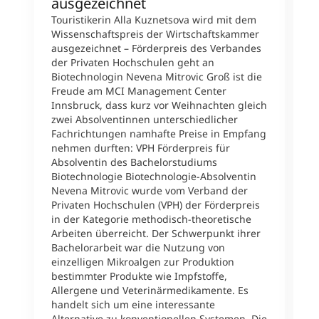
ausgezeichnet
U
Touristikerin Alla Kuznetsova wird mit dem
A
Wissenschaftspreis der Wirtschaftskammer
Z
ausgezeichnet – Förderpreis des Verbandes
K
der Privaten Hochschulen geht an
D
Biotechnologin Nevena Mitrovic Groß ist die
M
Freude am MCI Management Center
i
Innsbruck, dass kurz vor Weihnachten gleich
b
zwei Absolventinnen unterschiedlicher
E
Fachrichtungen namhafte Preise in Empfang
a
nehmen durften: VPH Förderpreis für
U
Absolventin des Bachelorstudiums
v
Biotechnologie Biotechnologie-Absolventin
h
Nevena Mitrovic wurde vom Verband der
e
Privaten Hochschulen (VPH) der Förderpreis
w
in der Kategorie methodisch-theoretische
L
Arbeiten überreicht. Der Schwerpunkt ihrer
d
Bachelorarbeit war die Nutzung von
d
einzelligen Mikroalgen zur Produktion
F
bestimmter Produkte wie Impfstoffe,
A
Allergene und Veterinärmedikamente. Es
v
handelt sich um eine interessante
u
Alternative zu konventionellen Systemen. Die
v