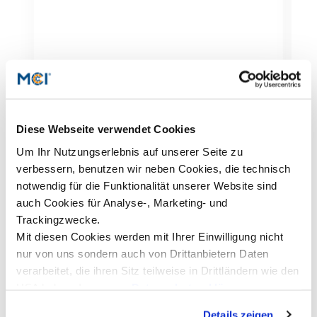
MCI Alumni Club feiert Jubiläum
S
d
250. Podiumsveranstaltung mit
Diese Webseite verwendet Cookies
internationalen Spitzenvortragenden zu Gast
F
an der Unternehmerischen Hochschule® - Der
Um Ihr Nutzungserlebnis auf unserer Seite zu
D
beispielgebende Erfolg der akademischen
verbessern, benutzen wir neben Cookies, die technisch
D
Vortragsreihe setzt sich fortEin besonderes
U
notwendig für die Funktionalität unserer Website sind
Jubiläum kann der Absolventenclub MCI
E
auch Cookies für Analyse-, Marketing- und
Alumni & Friends verzeichnen. Mit S.E. Sergej
T
Netschajew, Botschafter der Russischen
Trackingzwecke.
i
Föderation in Österreich, konnte kürzlich die
Mit diesen Cookies werden mit Ihrer Einwilligung nicht
s
250. (!) Podiumsveranstaltung mit
nur von uns sondern auch von Drittanbietern Daten
D
internationalen Gastvortragenden aus
T
verarbeitet, die ihren Sitz teilweise in Drittländern wie den
Wirtschaft, Wissenschaft, Politik, Kunst und
D
USA haben. In unserer
Datenschutzerklärung
Kultur von der Unternehmerischen
Ö
Hochschule® organisiert werden.Diese
informieren wir Sie über diese Tools und Partner und
w
Details zeigen
einzigartigen Veranstaltungen vermitteln