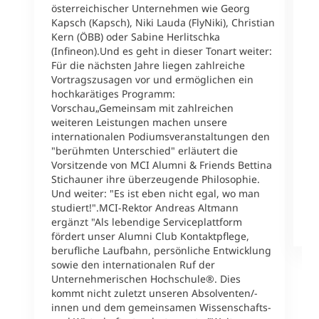
T
österreichischer Unternehmen wie Georg
W
Kapsch (Kapsch), Niki Lauda (FlyNiki), Christian
h
Kern (ÖBB) oder Sabine Herlitschka
T
(Infineon).Und es geht in dieser Tonart weiter:
1
Für die nächsten Jahre liegen zahlreiche
B
Vortragszusagen vor und ermöglichen ein
a
hochkarätiges Programm:
l
Vorschau„Gemeinsam mit zahlreichen
A
weiteren Leistungen machen unsere
L
internationalen Podiumsveranstaltungen den
2
"berühmten Unterschied" erläutert die
{
Vorsitzende von MCI Alumni & Friends Bettina
v
Stichauner ihre überzeugende Philosophie.
u
Und weiter: "Es ist eben nicht egal, wo man
v
studiert!".MCI-Rektor Andreas Altmann
ergänzt "Als lebendige Serviceplattform
M
fördert unser Alumni Club Kontaktpflege,
berufliche Laufbahn, persönliche Entwicklung
sowie den internationalen Ruf der
Unternehmerischen Hochschule®. Dies
kommt nicht zuletzt unseren Absolventen/-
innen und dem gemeinsamen Wissenschafts-