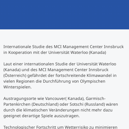
International studieren
An über 300 Partneruniversitäten
Micro Degrees
Forschung am MCI
Studienberatung
Micro Credentials
Internationale Studie des MCI Management Center Innsbruck
Study Finder Bachelor/Master
in Kooperation mit der Universität Waterloo (Kanada)
Masterclasses
Laut einer internationalen Studie der Universität Waterloo
(Kanada) und des MCI Management Center Innsbruck
(Österreich) gefährdet der fortschreitende Klimawandel in
Management-Seminare
vielen Regionen die Durchführung von Olympischen
Winterspielen.
Technische Weiterbildung
Austragungsorte wie Vancouver( Kanada), Garmisch-
Partenkirchen (Deutschland) oder Sotschi (Russland) wären
durch die klimatischen Veränderungen nicht mehr dazu
geeignet derartige Spiele auszutragen.
Maßgeschneiderte Programme
Technologischer Fortschritt um Wetterrisiko zu minimieren