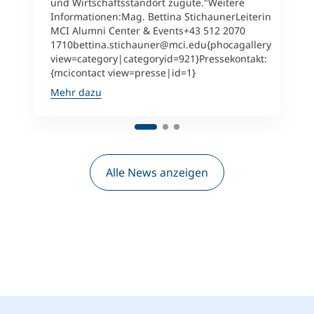
und Wirtschaftsstandort zugute."Weitere
Informationen:Mag. Bettina StichaunerLeiterin
MCI Alumni Center & Events+43 512 2070
1710bettina.stichauner@mci.edu{phocagallery
view=category|categoryid=921}Pressekontakt:
{mcicontact view=presse|id=1}
Mehr dazu
Alle News anzeigen