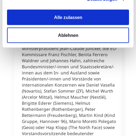
erklären Ihnen genau, was eine Datenübermittlung in die
W
Impulse, fördern den Wissens- und
USA bedeuten kann.
M
Erfahrungsaustausch und vernetzen
i
Alle zulassen
Absolventen/-innen, Studierende, Lehrende,
D
Partner und Gäste des MCI.Die Gästeliste ist
a
so vielfältig wie beeindruckend und beinhaltet
s
Ablehnen
renommierte Persönlichkeiten wie
M
Staatspräsident Vaclav Klaus,
f
Ministerpräsident Jean-Claude Juncker, die EU-
A
Kommissare Franz Fischler, Benita Ferrero
a
Waldner und Johannes Hahn, zahlreiche
u
Bundesminister/-innen und Staatssekretäre/-
D
innen aus dem In- und Ausland sowie
v
Präsidenten/-innen und Vorstände von
P
internationalen Konzernen wie Daniel Vasella
K
(Novartis), Stefan Sommer (ZF), Michel Wurth
H
(Arcelor Mittal), Helmut Maucher (Nestlé),
m
Brigitte Ederer (Siemens), Helmut
T
Rothenberger (Rothenberger), Peter
T
Bettermann (Freudenberg), Martin Kind (Kind
M
Gruppe, Hannover 96), Mario Moretti Polegato
t
(Geox) oder Hap Klopp (The North Face) sowie
e
Vorstandsvorsitzende bedeutender