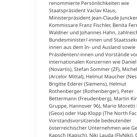
renommierte Persönlichkeiten wie
Staatspräsident Vaclav Klaus,
Ministerpräsident Jean-Claude Juncker,
Kommissare Franz Fischler, Benita Fer
Waldner und Johannes Hahn, zahlreic
Bundesminister/-innen und Staatssekr
innen aus dem In- und Ausland sowie
Präsidenten/-innen und Vorstände vo
internationalen Konzernen wie Daniel
(Novartis), Stefan Sommer (ZF), Miche
(Arcelor Mittal), Helmut Maucher (Nest
Brigitte Ederer (Siemens), Helmut
Rothenberger (Rothenberger), Peter
Bettermann (Freudenberg), Martin Kin
Gruppe, Hannover 96), Mario Moretti
(Geox) oder Hap Klopp (The North Fac
Vorstandsvorsitzende bedeutender
österreichischer Unternehmen wie G
Kapsch (Kapsch), Niki Lauda (FlyNiki), 