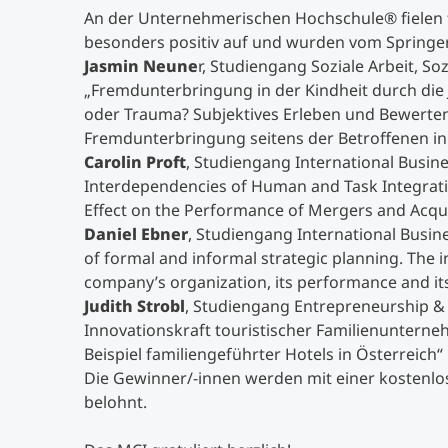
An der Unternehmerischen Hochschule® fielen 
besonders positiv auf und wurden vom Springer
Jasmin Neune
r, Studiengang Soziale Arbeit, So
„Fremdunterbringung in der Kindheit durch die
oder Trauma? Subjektives Erleben und Bewerten
Fremdunterbringung seitens der Betroffenen in
Carolin Proft
, Studiengang International Busin
Interdependencies of Human and Task Integratio
Effect on the Performance of Mergers and Acqui
Daniel Ebner
, Studiengang International Busin
of formal and informal strategic planning. The
company’s organization, its performance and its
Judith Strobl
, Studiengang Entrepreneurship &
Innovationskraft touristischer Familienuntern
Beispiel familiengeführter Hotels in Österreich“
Die Gewinner/-innen werden mit einer kostenlo
belohnt.