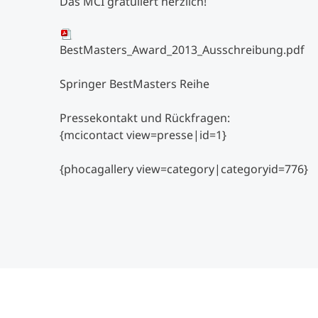
Das MCI gratuliert herzlich!
BestMasters_Award_2013_Ausschreibung.pdf
Springer BestMasters Reihe
Pressekontakt und Rückfragen:
{mcicontact view=presse|id=1}
{phocagallery view=category|categoryid=776}