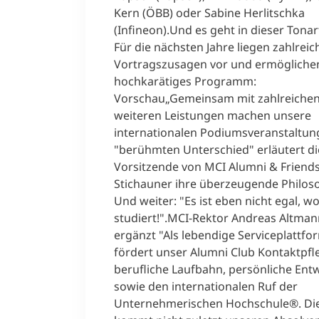
Kern (ÖBB) oder Sabine Herlitschka
(Infineon).Und es geht in dieser Tonar
Für die nächsten Jahre liegen zahlreic
Vortragszusagen vor und ermögliche
hochkarätiges Programm:
Vorschau„Gemeinsam mit zahlreiche
weiteren Leistungen machen unsere
internationalen Podiumsveranstaltu
"berühmten Unterschied" erläutert di
Vorsitzende von MCI Alumni & Friends
Stichauner ihre überzeugende Philoso
Und weiter: "Es ist eben nicht egal, 
studiert!".MCI-Rektor Andreas Altman
ergänzt "Als lebendige Serviceplattfo
fördert unser Alumni Club Kontaktpfl
berufliche Laufbahn, persönliche Ent
sowie den internationalen Ruf der
Unternehmerischen Hochschule®. Di