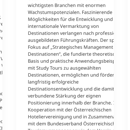
wichtigsten Branchen mit enormen
Wachstumspotenzialen. Faszinierende
 die EU-
Möglichkeiten für die Entwicklung und
rero
internationale Vermarktung von
he
Destinationen verlangen nach professionell
etäre/-
ausgebildeten Führungskräften. Der spezielle
Fokus auf „Strategisches Management von
n
Destinationen“, die fundierte theoretische
 Vasella
Basis und praktische Anwendungsbeispiele
l Wurth
mit Study Tours zu ausgewählten
lé),
Destinationen, ermöglichen und fördern eine
langfristig erfolgreiche
Destinationsentwicklung und die damit
d (Kind
verbundene Stärkung der eignen
 Polegato
Positionierung innerhalb der Branche. In
e) sowie
Kooperation mit der Österreichischen
Hoteliervereinigung und in Zusammenarbeit
eorg
mit dem Bundesverband Österreichischer
Christian