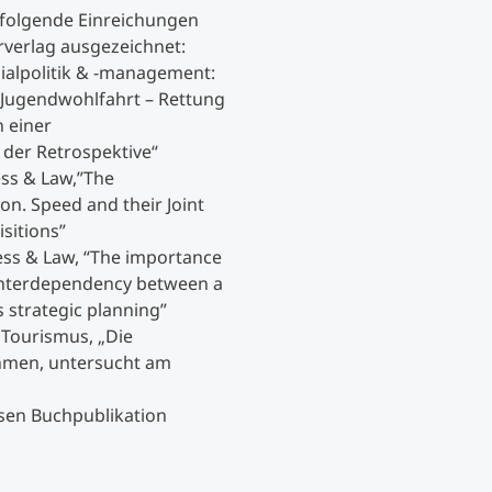
folgende Einreichungen
verlag ausgezeichnet:
Studienberatung
zialpolitik & -management:
 Jugendwohlfahrt – Rettung
Executive Education Finder
 einer
 der Retrospektive“
ess & Law,”The
n. Speed and their Joint
sitions”
ess & Law, “The importance
 interdependency between a
 strategic planning”
 Tourismus, „Die
ehmen, untersucht am
sen Buchpublikation