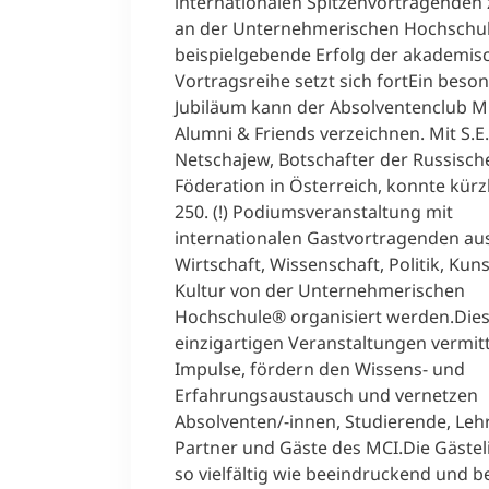
internationalen Spitzenvortragenden 
an der Unternehmerischen Hochschul
beispielgebende Erfolg der akademis
Vortragsreihe setzt sich fortEin beso
Jubiläum kann der Absolventenclub M
Alumni & Friends verzeichnen. Mit S.E.
Netschajew, Botschafter der Russisch
Föderation in Österreich, konnte kürzl
250. (!) Podiumsveranstaltung mit
internationalen Gastvortragenden au
Wirtschaft, Wissenschaft, Politik, Kun
Kultur von der Unternehmerischen
Hochschule® organisiert werden.Die
einzigartigen Veranstaltungen vermit
Impulse, fördern den Wissens- und
Erfahrungsaustausch und vernetzen
Absolventen/-innen, Studierende, Leh
Partner und Gäste des MCI.Die Gästeli
so vielfältig wie beeindruckend und b