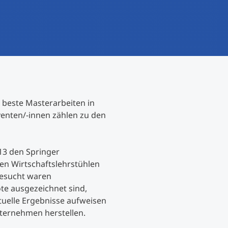
International studieren
An über 300 Partneruniversitäten
Forschung am MCI
Micro Degrees
Studienberatung
Micro Credentials
Study Finder Bachelor/Master
beste Masterarbeiten in
Masterclasses
venten/-innen zählen zu den
Management-Seminare
013 den Springer
n Wirtschaftslehrstühlen
esucht waren
Technische Weiterbildung
ote ausgezeichnet sind,
tuelle Ergebnisse aufweisen
ernehmen herstellen.
Maßgeschneiderte Programme