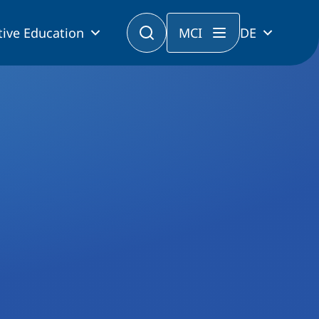
tive Education
MCI
DE