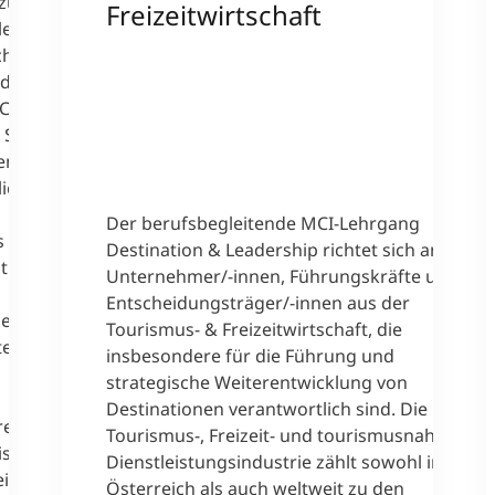
zu Gast
Freizeitwirtschaft
e® - Der
chen
nderes
CI
 Sergej
en
ich die
Der berufsbegleitende MCI-Lehrgang
s
Destination & Leadership richtet sich an
st und
Unternehmer/-innen, Führungskräfte und
Entscheidungsträger/-innen aus der
se
Tourismus- & Freizeitwirtschaft, die
teln
insbesondere für die Führung und
strategische Weiterentwicklung von
Destinationen verantwortlich sind. Die
rende,
Tourismus-, Freizeit- und tourismusnahe
ste ist
Dienstleistungsindustrie zählt sowohl in
einhaltet
Österreich als auch weltweit zu den