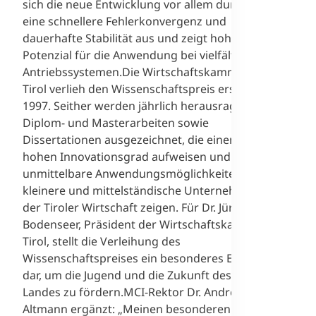
sich die neue Entwicklung vor allem durch
eine schnellere Fehlerkonvergenz und
dauerhafte Stabilität aus und zeigt hohes
Potenzial für die Anwendung bei vielfältigen
Antriebssystemen.Die Wirtschaftskammer
Tirol verlieh den Wissenschaftspreis erstmals
1997. Seither werden jährlich herausragende
Diplom- und Masterarbeiten sowie
Dissertationen ausgezeichnet, die einen
hohen Innovationsgrad aufweisen und
unmittelbare Anwendungsmöglichkeiten für
kleinere und mittelständische Unternehmen
der Tiroler Wirtschaft zeigen. Für Dr. Jürgen
Bodenseer, Präsident der Wirtschaftskammer
Tirol, stellt die Verleihung des
Wissenschaftspreises ein besonderes Ereignis
dar, um die Jugend und die Zukunft des
Landes zu fördern.MCI-Rektor Dr. Andreas
Altmann ergänzt: „Meinen besonderen Dank