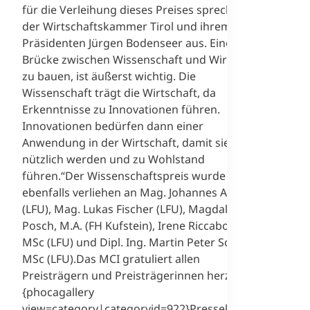
für die Verleihung dieses Preises spreche ich
der Wirtschaftskammer Tirol und ihrem
Präsidenten Jürgen Bodenseer aus. Eine
Brücke zwischen Wissenschaft und Wirtschaft
zu bauen, ist äußerst wichtig. Die
Wissenschaft trägt die Wirtschaft, da
Erkenntnisse zu Innovationen führen.
Innovationen bedürfen dann einer
Anwendung in der Wirtschaft, damit sie
nützlich werden und zu Wohlstand
führen.“Der Wissenschaftspreis wurde
ebenfalls verliehen an Mag. Johannes Ager
(LFU), Mag. Lukas Fischer (LFU), Magdalena
Posch, M.A. (FH Kufstein), Irene Riccabona,
MSc (LFU) und Dipl. Ing. Martin Peter Schwarz,
MSc (LFU).Das MCI gratuliert allen
Preisträgern und Preisträgerinnen herzlich!
{phocagallery
view=category|categoryid=922}Pressekontakt