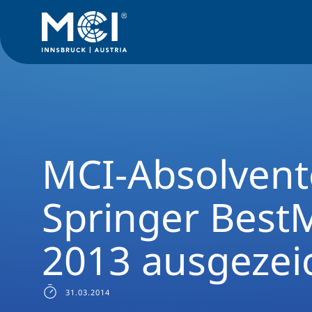
News Filter
News Archive
Presse 2014
MCI-Absolventen
MCI-Absolvent
Springer Best
2013 ausgezei
31.03.2014