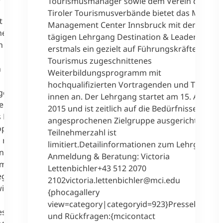
Tourismusmanager sowie dem Verein der
Tiroler Tourismusverbände bietet das MCI
t weiter:
Management Center Innsbruck mit dem 14-
he
tägigen Lehrgang Destination & Leadership
n ein
erstmals ein gezielt auf Führungskräfte im
Tourismus zugeschnittenes
n
Weiterbildungsprogramm mit
hochqualifizierten Vortragenden und Trainer/-
ngen den
innen an. Der Lehrgang startet am 15. April
e
2015 und ist zeitlich auf die Bedürfnisse der
 Bettina
angesprochenen Zielgruppe ausgerichtet. Die
phie.
Teilnehmerzahl ist
wo man
limitiert.Detailinformationen zum Lehrgang
n
Anmeldung & Beratung: Victoria
rm
Lettenbichler+43 512 2070
ege,
2102victoria.lettenbichler@mci.edu
wicklung
{phocagallery
view=category|categoryid=923}Pressekontakt
es
und Rückfragen:{mcicontact