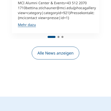
MCI Alumni Center & Events+43 512 2070
1710bettina.stichauner@mci.edu{phocagallery
view=category|categoryid=921}Pressekontakt:
{mcicontact view=presse|id=1}
Mehr dazu
Alle News anzeigen