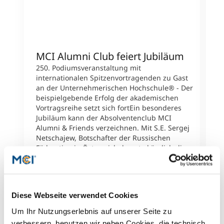
MCI Alumni Club feiert Jubiläum
S
d
250. Podiumsveranstaltung mit
internationalen Spitzenvortragenden zu Gast
F
an der Unternehmerischen Hochschule® - Der
D
beispielgebende Erfolg der akademischen
D
Vortragsreihe setzt sich fortEin besonderes
U
Jubiläum kann der Absolventenclub MCI
E
Alumni & Friends verzeichnen. Mit S.E. Sergej
T
Netschajew, Botschafter der Russischen
i
Föderation in Österreich, konnte kürzlich die
s
250. (!) Podiumsveranstaltung mit
D
internationalen Gastvortragenden aus
T
Wirtschaft, Wissenschaft, Politik, Kunst und
D
Kultur von der Unternehmerischen
Ö
Diese Webseite verwendet Cookies
Hochschule® organisiert werden.Diese
w
einzigartigen Veranstaltungen vermitteln
Um Ihr Nutzungserlebnis auf unserer Seite zu
W
Impulse, fördern den Wissens- und
verbessern, benutzen wir neben Cookies, die technisch
M