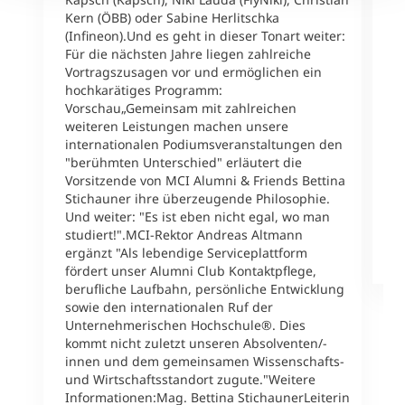
h
Kern (ÖBB) oder Sabine Herlitschka
T
(Infineon).Und es geht in dieser Tonart weiter:
1
Für die nächsten Jahre liegen zahlreiche
B
Vortragszusagen vor und ermöglichen ein
a
hochkarätiges Programm:
l
Vorschau„Gemeinsam mit zahlreichen
A
weiteren Leistungen machen unsere
L
internationalen Podiumsveranstaltungen den
2
"berühmten Unterschied" erläutert die
{
Vorsitzende von MCI Alumni & Friends Bettina
v
Stichauner ihre überzeugende Philosophie.
u
Und weiter: "Es ist eben nicht egal, wo man
v
studiert!".MCI-Rektor Andreas Altmann
ergänzt "Als lebendige Serviceplattform
M
fördert unser Alumni Club Kontaktpflege,
berufliche Laufbahn, persönliche Entwicklung
sowie den internationalen Ruf der
Unternehmerischen Hochschule®. Dies
kommt nicht zuletzt unseren Absolventen/-
innen und dem gemeinsamen Wissenschafts-
und Wirtschaftsstandort zugute."Weitere
Informationen:Mag. Bettina StichaunerLeiterin