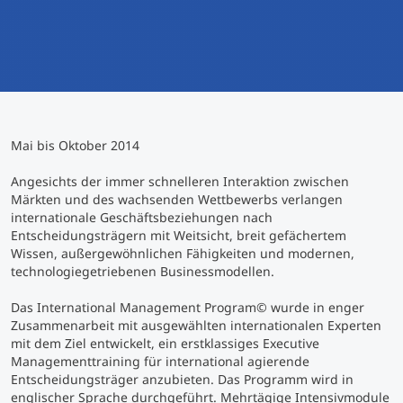
International studieren
An über 300 Partneruniversitäten
Micro Degrees
Forschung am MCI
Studienberatung
Micro Credentials
Mai bis Oktober 2014
Study Finder Bachelor/Master
Masterclasses
Angesichts der immer schnelleren Interaktion zwischen
Märkten und des wachsenden Wettbewerbs verlangen
internationale Geschäftsbeziehungen nach
Entscheidungsträgern mit Weitsicht, breit gefächertem
Management-Seminare
Wissen, außergewöhnlichen Fähigkeiten und modernen,
technologiegetriebenen Businessmodellen.
Technische Weiterbildung
Das International Management Program© wurde in enger
Zusammenarbeit mit ausgewählten internationalen Experten
mit dem Ziel entwickelt, ein erstklassiges Executive
Managementtraining für international agierende
Maßgeschneiderte Programme
Entscheidungsträger anzubieten. Das Programm wird in
englischer Sprache durchgeführt. Mehrtägige Intensivmodule