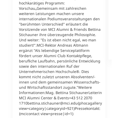
a
hochkarätiges Programm:
l
Vorschau„Gemeinsam mit zahlreichen
A
weiteren Leistungen machen unsere
L
internationalen Podiumsveranstaltungen den
2
"berühmten Unterschied" erläutert die
{
Vorsitzende von MCI Alumni & Friends Bettina
v
Stichauner ihre überzeugende Philosophie.
u
Und weiter: "Es ist eben nicht egal, wo man
v
studiert!".MCI-Rektor Andreas Altmann
ergänzt "Als lebendige Serviceplattform
M
fördert unser Alumni Club Kontaktpflege,
berufliche Laufbahn, persönliche Entwicklung
sowie den internationalen Ruf der
Unternehmerischen Hochschule®. Dies
kommt nicht zuletzt unseren Absolventen/-
innen und dem gemeinsamen Wissenschafts-
und Wirtschaftsstandort zugute."Weitere
Informationen:Mag. Bettina StichaunerLeiterin
MCI Alumni Center & Events+43 512 2070
1710bettina.stichauner@mci.edu{phocagallery
view=category|categoryid=921}Pressekontakt:
{mcicontact view=presse|id=1}