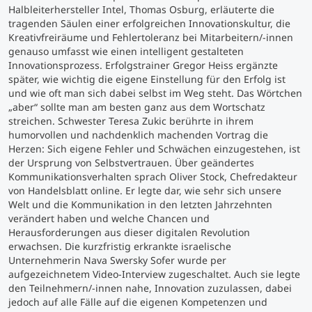
Halbleiterhersteller Intel, Thomas Osburg, erläuterte die
tragenden Säulen einer erfolgreichen Innovationskultur, die
Studienberatung
Kreativfreiräume und Fehlertoleranz bei Mitarbeitern/-innen
genauso umfasst wie einen intelligent gestalteten
Innovationsprozess. Erfolgstrainer Gregor Heiss ergänzte
Executive Education Finder
später, wie wichtig die eigene Einstellung für den Erfolg ist
und wie oft man sich dabei selbst im Weg steht. Das Wörtchen
„aber“ sollte man am besten ganz aus dem Wortschatz
streichen. Schwester Teresa Zukic berührte in ihrem
humorvollen und nachdenklich machenden Vortrag die
Herzen: Sich eigene Fehler und Schwächen einzugestehen, ist
der Ursprung von Selbstvertrauen. Über geändertes
Kommunikationsverhalten sprach Oliver Stock, Chefredakteur
von Handelsblatt online. Er legte dar, wie sehr sich unsere
Welt und die Kommunikation in den letzten Jahrzehnten
verändert haben und welche Chancen und
Herausforderungen aus dieser digitalen Revolution
erwachsen. Die kurzfristig erkrankte israelische
Unternehmerin Nava Swersky Sofer wurde per
aufgezeichnetem Video-Interview zugeschaltet. Auch sie legte
den Teilnehmern/-innen nahe, Innovation zuzulassen, dabei
jedoch auf alle Fälle auf die eigenen Kompetenzen und