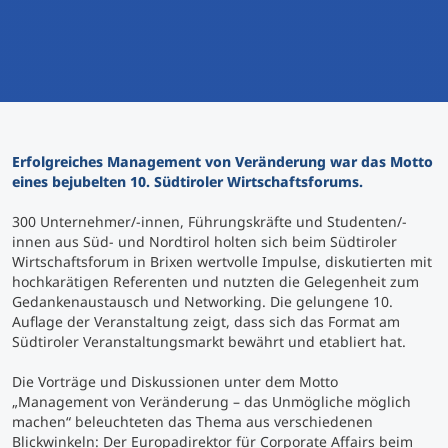
International studieren
An über 300 Partneruniversitäten
Micro Degrees
Forschung am MCI
Studienberatung
Micro Credentials
Erfolgreiches Management von Veränderung war das Motto
Study Finder Bachelor/Master
eines bejubelten 10. Südtiroler Wirtschaftsforums.
Masterclasses
300 Unternehmer/-innen, Führungskräfte und Studenten/-
innen aus Süd- und Nordtirol holten sich beim Südtiroler
Wirtschaftsforum in Brixen wertvolle Impulse, diskutierten mit
Management-Seminare
hochkarätigen Referenten und nutzten die Gelegenheit zum
Gedankenaustausch und Networking. Die gelungene 10.
Auflage der Veranstaltung zeigt, dass sich das Format am
Technische Weiterbildung
Südtiroler Veranstaltungsmarkt bewährt und etabliert hat.
Die Vorträge und Diskussionen unter dem Motto
„Management von Veränderung – das Unmögliche möglich
Maßgeschneiderte Programme
machen“ beleuchteten das Thema aus verschiedenen
Blickwinkeln: Der Europadirektor für Corporate Affairs beim