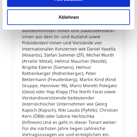
M
Staatspräsident Vaclav Klaus,
f
Ministerpräsident Jean-Claude Juncker, die EU-
A
Ablehnen
Kommissare Franz Fischler, Benita Ferrero
a
Waldner und Johannes Hahn, zahlreiche
u
Bundesminister/-innen und Staatssekretäre/-
D
innen aus dem In- und Ausland sowie
v
Präsidenten/-innen und Vorstände von
P
internationalen Konzernen wie Daniel Vasella
K
(Novartis), Stefan Sommer (ZF), Michel Wurth
H
(Arcelor Mittal), Helmut Maucher (Nestlé),
m
Brigitte Ederer (Siemens), Helmut
T
Rothenberger (Rothenberger), Peter
T
Bettermann (Freudenberg), Martin Kind (Kind
M
Gruppe, Hannover 96), Mario Moretti Polegato
t
(Geox) oder Hap Klopp (The North Face) sowie
e
Vorstandsvorsitzende bedeutender
T
österreichischer Unternehmen wie Georg
W
Kapsch (Kapsch), Niki Lauda (FlyNiki), Christian
h
Kern (ÖBB) oder Sabine Herlitschka
T
(Infineon).Und es geht in dieser Tonart weiter:
1
Für die nächsten Jahre liegen zahlreiche
B
Vortragszusagen vor und ermöglichen ein