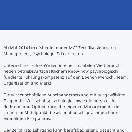
International studieren
An über 300 Partneruniversitäten
Micro Degrees
Forschung am MCI
Studienberatung
Micro Credentials
Ab Mai 2014 berufsbegleitender MCI-Zertifikatslehrgang
Study Finder Bachelor/Master
Management, Psychologie & Leadership
Masterclasses
Unternehmerisches Wirken in einer instabilen Welt braucht
neben betriebswirtschaftlichem Know-how psychologisch
fundierte Führungskompetenz auf den Ebenen Mensch, Team,
Management-Seminare
Organisation und Markt.
Die wissenschaftliche Auseinandersetzung mit ausgewählten
Technische Weiterbildung
Fragen der Wirtschaftspsychologie sowie die persönliche
Reflexion und Optimierung der eigenen Managementrolle
stehen im Mittelpunkt dieses im deutschsprachigen Raum
einmaligen Programms.
Maßgeschneiderte Programme
Der Zertifikats-Lehrgang kann berufsbegleitend besucht und