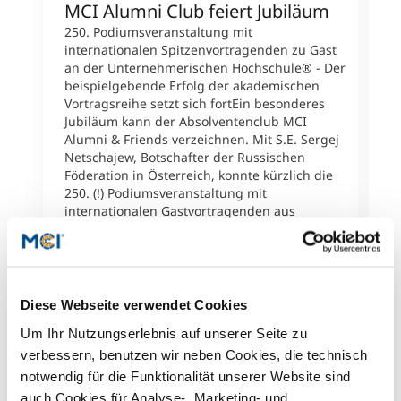
MCI Alumni Club feiert Jubiläum
S
d
250. Podiumsveranstaltung mit
internationalen Spitzenvortragenden zu Gast
F
an der Unternehmerischen Hochschule® - Der
D
beispielgebende Erfolg der akademischen
D
Vortragsreihe setzt sich fortEin besonderes
U
Jubiläum kann der Absolventenclub MCI
E
Alumni & Friends verzeichnen. Mit S.E. Sergej
T
Netschajew, Botschafter der Russischen
i
Föderation in Österreich, konnte kürzlich die
s
250. (!) Podiumsveranstaltung mit
D
internationalen Gastvortragenden aus
T
Wirtschaft, Wissenschaft, Politik, Kunst und
D
Kultur von der Unternehmerischen
Ö
Hochschule® organisiert werden.Diese
w
einzigartigen Veranstaltungen vermitteln
W
Impulse, fördern den Wissens- und
Diese Webseite verwendet Cookies
M
Erfahrungsaustausch und vernetzen
i
Um Ihr Nutzungserlebnis auf unserer Seite zu
Absolventen/-innen, Studierende, Lehrende,
D
Partner und Gäste des MCI.Die Gästeliste ist
verbessern, benutzen wir neben Cookies, die technisch
a
so vielfältig wie beeindruckend und beinhaltet
notwendig für die Funktionalität unserer Website sind
s
renommierte Persönlichkeiten wie
auch Cookies für Analyse-, Marketing- und
M