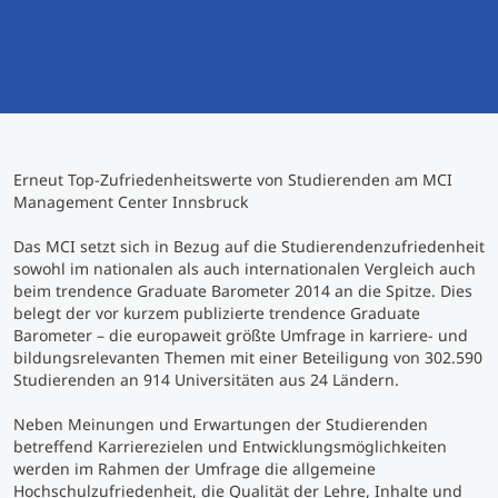
International studieren
An über 300 Partneruniversitäten
Micro Degrees
Forschung am MCI
Studienberatung
Micro Credentials
Erneut Top-Zufriedenheitswerte von Studierenden am MCI
Study Finder Bachelor/Master
Management Center Innsbruck
Masterclasses
Das MCI setzt sich in Bezug auf die Studierendenzufriedenheit
sowohl im nationalen als auch internationalen Vergleich auch
beim trendence Graduate Barometer 2014 an die Spitze. Dies
Management-Seminare
belegt der vor kurzem publizierte trendence Graduate
Barometer – die europaweit größte Umfrage in karriere- und
bildungsrelevanten Themen mit einer Beteiligung von 302.590
Technische Weiterbildung
Studierenden an 914 Universitäten aus 24 Ländern.
Neben Meinungen und Erwartungen der Studierenden
betreffend Karrierezielen und Entwicklungsmöglichkeiten
Maßgeschneiderte Programme
werden im Rahmen der Umfrage die allgemeine
Hochschulzufriedenheit, die Qualität der Lehre, Inhalte und