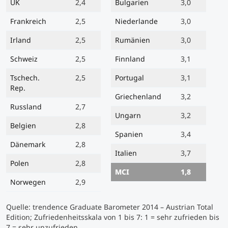
UK
2,4
Bulgarien
3,0
Frankreich
2,5
Niederlande
3,0
Irland
2,5
Rumänien
3,0
Schweiz
2,5
Finnland
3,1
Tschech.
2,5
Portugal
3,1
Rep.
Griechenland
3,2
Russland
2,7
Ungarn
3,2
Belgien
2,8
Spanien
3,4
Dänemark
2,8
Italien
3,7
Polen
2,8
MCI
1,8
Norwegen
2,9
Quelle: trendence Graduate Barometer 2014 – Austrian Total
Edition; Zufriedenheitsskala von 1 bis 7: 1 = sehr zufrieden bis
7 = sehr unzufrieden.