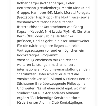
T
Rothenberger (Rothenberger), Peter
T
Bettermann (Freudenberg), Martin Kind (Kind
M
Gruppe, Hannover 96), Mario Moretti Polegato
t
(Geox) oder Hap Klopp (The North Face) sowie
e
Vorstandsvorsitzende bedeutender
T
österreichischer Unternehmen wie Georg
W
Kapsch (Kapsch), Niki Lauda (FlyNiki), Christian
h
Kern (ÖBB) oder Sabine Herlitschka
T
(Infineon).Und es geht in dieser Tonart weiter:
1
Für die nächsten Jahre liegen zahlreiche
B
Vortragszusagen vor und ermöglichen ein
a
hochkarätiges Programm:
l
Vorschau„Gemeinsam mit zahlreichen
A
weiteren Leistungen machen unsere
L
internationalen Podiumsveranstaltungen den
2
"berühmten Unterschied" erläutert die
{
Vorsitzende von MCI Alumni & Friends Bettina
v
Stichauner ihre überzeugende Philosophie.
u
Und weiter: "Es ist eben nicht egal, wo man
v
studiert!".MCI-Rektor Andreas Altmann
ergänzt "Als lebendige Serviceplattform
M
fördert unser Alumni Club Kontaktpflege,