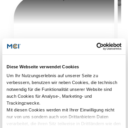
Diese Webseite verwendet Cookies
MCI Alumni Club feiert Jubiläum
S
Um Ihr Nutzungserlebnis auf unserer Seite zu
d
250. Podiumsveranstaltung mit
internationalen Spitzenvortragenden zu Gast
verbessern, benutzen wir neben Cookies, die technisch
F
an der Unternehmerischen Hochschule® - Der
notwendig für die Funktionalität unserer Website sind
D
beispielgebende Erfolg der akademischen
auch Cookies für Analyse-, Marketing- und
D
Vortragsreihe setzt sich fortEin besonderes
U
Trackingzwecke.
Jubiläum kann der Absolventenclub MCI
E
Mit diesen Cookies werden mit Ihrer Einwilligung nicht
Alumni & Friends verzeichnen. Mit S.E. Sergej
T
Netschajew, Botschafter der Russischen
nur von uns sondern auch von Drittanbietern Daten
i
Föderation in Österreich, konnte kürzlich die
verarbeitet, die ihren Sitz teilweise in Drittländern wie den
s