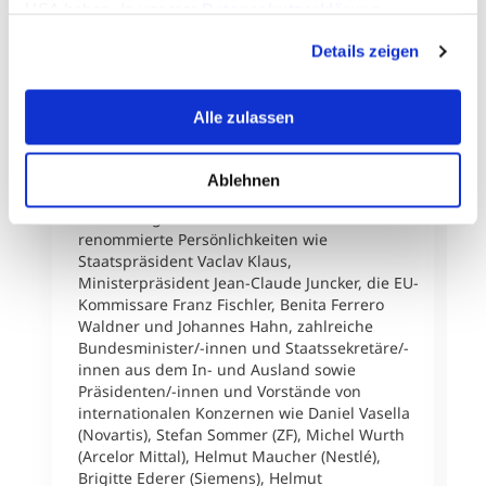
250. (!) Podiumsveranstaltung mit
USA haben. In unserer
Datenschutzerklärung
D
internationalen Gastvortragenden aus
T
informieren wir Sie über diese Tools und Partner und
Wirtschaft, Wissenschaft, Politik, Kunst und
Details zeigen
D
erklären Ihnen genau, was eine Datenübermittlung in die
Kultur von der Unternehmerischen
Ö
Hochschule® organisiert werden.Diese
USA bedeuten kann.
w
einzigartigen Veranstaltungen vermitteln
Alle zulassen
W
Impulse, fördern den Wissens- und
M
Erfahrungsaustausch und vernetzen
i
Absolventen/-innen, Studierende, Lehrende,
Ablehnen
D
Partner und Gäste des MCI.Die Gästeliste ist
a
so vielfältig wie beeindruckend und beinhaltet
s
renommierte Persönlichkeiten wie
M
Staatspräsident Vaclav Klaus,
f
Ministerpräsident Jean-Claude Juncker, die EU-
A
Kommissare Franz Fischler, Benita Ferrero
a
Waldner und Johannes Hahn, zahlreiche
u
Bundesminister/-innen und Staatssekretäre/-
D
innen aus dem In- und Ausland sowie
v
Präsidenten/-innen und Vorstände von
P
internationalen Konzernen wie Daniel Vasella
K
(Novartis), Stefan Sommer (ZF), Michel Wurth
H
(Arcelor Mittal), Helmut Maucher (Nestlé),
m
Brigitte Ederer (Siemens), Helmut