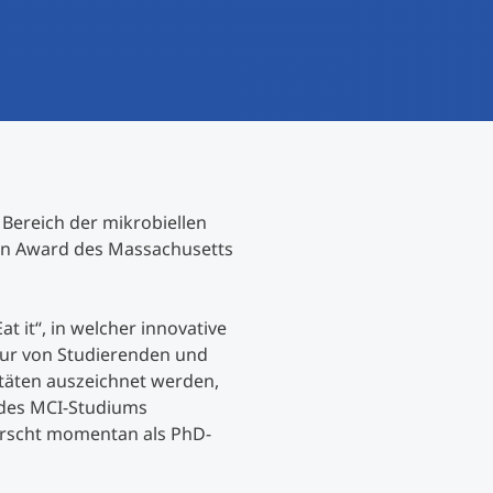
International studieren
An über 300 Partneruniversitäten
Forschung am MCI
Micro Degrees
Studienberatung
Micro Credentials
Study Finder Bachelor/Master
 Bereich der mikrobiellen
Masterclasses
n Award des Massachusetts
Management-Seminare
t it“, in welcher innovative
tur von Studierenden und
täten auszeichnet werden,
Technische Weiterbildung
t des MCI-Studiums
orscht momentan als PhD-
Maßgeschneiderte Programme