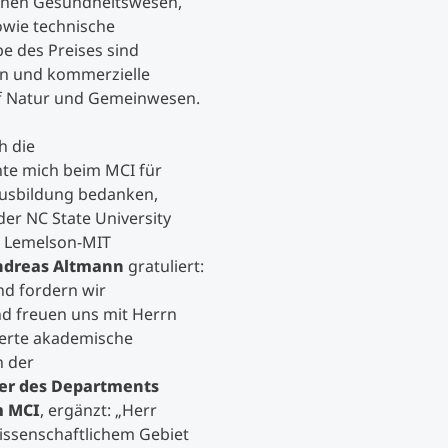
ichen Gesundheitswesen,
owie technische
e des Preises sind
zen und kommerzielle
uf Natur und Gemeinwesen.
h die
hte mich beim MCI für
ausbildung bedanken,
er NC State University
im Lemelson-MIT
ndreas Altmann
gratuliert:
d fordern wir
 freuen uns mit Herrn
ierte akademische
h der
ter des Departments
m MCI
, ergänzt:
„Herr
wissenschaftlichem Gebiet