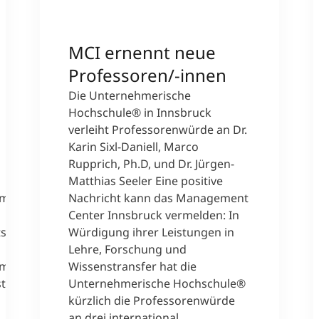
MCI ernennt neue
Professoren/-innen
Die Unternehmerische
Hochschule® in Innsbruck
verleiht Professorenwürde an Dr.
Karin Sixl-Daniell, Marco
Rupprich, Ph.D, und Dr. Jürgen-
Matthias Seeler Eine positive
ammer für
Nachricht kann das Management
Center Innsbruck vermelden: In
ts zum
Würdigung ihrer Leistungen in
Lehre, Forschung und
kammer
Wissenstransfer hat die
rstudiums
Unternehmerische Hochschule®
kürzlich die Professorenwürde
an drei international