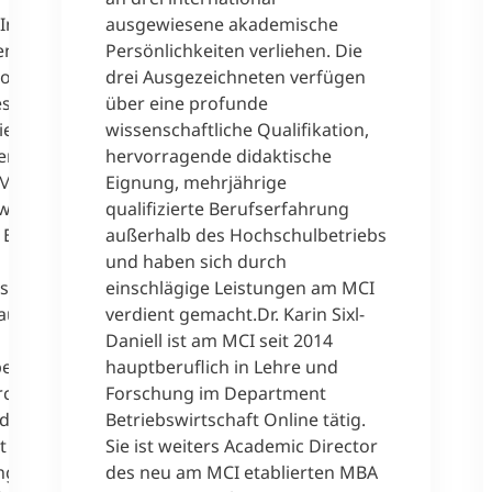
In
ausgewiesene akademische
en
Persönlichkeiten verliehen. Die
Thomas
drei Ausgezeichneten verfügen
es System
über eine profunde
ie
wissenschaftliche Qualifikation,
er
hervorragende didaktische
Mittels
Eignung, mehrjährige
ewebe
qualifizierte Berufserfahrung
 Energie
außerhalb des Hochschulbetriebs
und haben sich durch
 so das
einschlägige Leistungen am MCI
naue
verdient gemacht.Dr. Karin Sixl-
Daniell ist am MCI seit 2014
bestimmt,
hauptberuflich in Lehre und
rch einen
Forschung im Department
fdafür
Betriebswirtschaft Online tätig.
t der
Sie ist weiters Academic Director
ng
des neu am MCI etablierten MBA