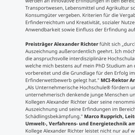
werden an innovative Erfindungen in den Bere
Transportwesen, Lebensmittel und Agrikultur s
Konsumgüter vergeben. Kriterien für die Vergab
Erfinderreichtum und Kreativität, sozialer Nut
Anwendbarkeit sowie Einfluss der Erfindung a
Preisträger
Alexander Richter
fühlt sich
„durc
Auszeichnung außerordentlich geehrt. Ich möc
die anspruchsvolle interdisziplinäre Hochschul
welche mich bestens auf mein PhD Studium an d
vorbereitet und die Grundlage für den Erfolg 
Erfinderwettbewerb gelegt hat."
MCI-Rektor A
„Als Unternehmerische Hochschule
®
fördern un
unternehmerisch denkende junge Menschen und
Kollegen Alexander Richter über seine renomm
Auszeichnung und seine Erfindungen im Bereic
Schädlingsbekämpfung."
Marco Rupprich, Lei
Umwelt-, Verfahrens- und Energietechnik a
Kollege Alexander Richter leistet nicht nur auf 