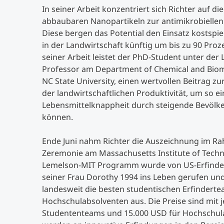
In seiner Arbeit konzentriert sich Richter auf d
abbaubaren Nanopartikeln zur antimikrobielle
Diese bergen das Potential den Einsatz kostspie
in der Landwirtschaft künftig um bis zu 90 Proz
seiner Arbeit leistet der PhD-Student unter der L
Professor am Department of Chemical and Biom
NC State University, einen wertvollen Beitrag zu
der landwirtschaftlichen Produktivität, um so 
Lebensmittelknappheit durch steigende Bevöl
können.
Ende Juni nahm Richter die Auszeichnung im Ra
Zeremonie am Massachusetts Institute of Tech
Lemelson-MIT Programm wurde von US-Erfinde
seiner Frau Dorothy 1994 ins Leben gerufen und 
landesweit die besten studentischen Erfindert
Hochschulabsolventen aus. Die Preise sind mit j
Studententeams und 15.000 USD für Hochschula