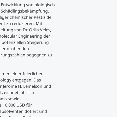
ie Entwicklung von biologisch
n Schädlingsbekämpfung.
Studienberatung
liger chemischer Pestizide
ent zu reduzieren. Mit
Executive Education Finder
eitung von Dr. Orlin Velev,
olecular Engineering der
r potenziellen Steigerung
einer drohenden
kerungszahlen begegnen zu
hmen einer feierlichen
nology entgegen. Das
r Jerome H. Lemelson und
zeichnet jährlich
eams sowie
e 10.000 USD für
bsolventen dotiert und