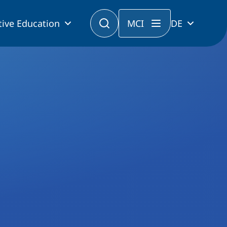
tive Education
MCI
DE