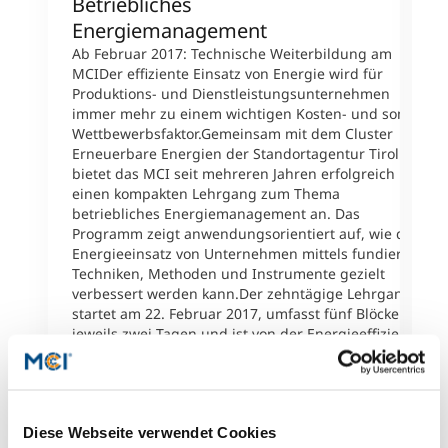
Betriebliches
M
Energiemanagement
E
H
Ab Februar 2017: Technische Weiterbildung am
u
MCIDer effiziente Einsatz von Energie wird für
H
Produktions- und Dienstleistungsunternehmen
F
immer mehr zu einem wichtigen Kosten- und somit
F
Wettbewerbsfaktor.Gemeinsam mit dem Cluster
A
Erneuerbare Energien der Standortagentur Tirol
C
bietet das MCI seit mehreren Jahren erfolgreich
d
einen kompakten Lehrgang zum Thema
J
betriebliches Energiemanagement an. Das
B
Programm zeigt anwendungsorientiert auf, wie der
U
Energieeinsatz von Unternehmen mittels fundierter
a
Techniken, Methoden und Instrumente gezielt
D
verbessert werden kann.Der zehntägige Lehrgang
P
startet am 22. Februar 2017, umfasst fünf Blöcke zu
e
jeweils zwei Tagen und ist von der Energieeffizienz
A
Monitoringstelle als Qualifikationskriterium zum/zur
M
qualifizierten Energieauditor/-in zur Gänze
W
anerkannt.Bewerbungen werden laufend
U
entgegengenommen.Detailinformationen:Zertifikats-
F
Diese Webseite verwendet Cookies
Lehrgang Betriebliches
W