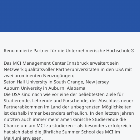
International studieren
An über 300 Partneruniversitäten
Micro Degrees
Forschung am MCI
Studienberatung
Micro Credentials
Renommierte Partner für die Unternehmerische Hochschule
®
Study Finder Bachelor/Master
Masterclasses
Das MCI Management Center Innsbruck erweitert sein
Netzwerk qualitätsvoller Partneruniversitäten in den USA mit
zwei prominenten Neuzugängen:
Seton Hall University in South Orange, New Jersey
Management-Seminare
Auburn University in Auburn, Alabama
Die USA sind nach wie vor eine der beliebtesten Ziele für
Studierende, Lehrende und Forschende; der Abschluss neuer
Technische Weiterbildung
Partnerabkommen im Land der unbegrenzten Möglichkeiten
ist deshalb immer besonders erfreulich. In den letzten Jahren
nutzten auch immer mehr amerikanische Studierende die
Chance um am MCI zu studieren – als besonders erfolgreich
Maßgeschneiderte Programme
hat sich dabei die jährliche Summer School des MCI im
Mai/Juni erwiesen.