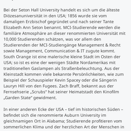
Bei der Seton Hall University handelt es sich um die älteste
Studienberatung
Diözesanuniversität in den USA; 1856 wurde sie vom
damaligen Erzbischof gegründet und nach seiner Tante
Elizabeth Ann Seton benannt. MCI-Studierende werden die
Executive Education Finder
familiäre Atmosphäre an dieser renommierten Universität mit
10,000 Studierenden schätzen, was vor allem den
Studierenden der MCI-Studiengänge Management & Recht
sowie Management, Communication & IT zugute kommt.
South Orange ist eine malerische kleine Stadt im Osten der
USA; so ist es eine der wenigen Städte Nordamerikas mit
traditionellen Gaslampen als Straßenbeleuchtung. Aus der
Kleinstadt kommen viele bekannte Persönlichkeiten, wie zum
Beispiel der Schauspieler Kevin Spacey oder die Sängerin
Lauryn Hill von den Fugees. Zach Braff, bekannt aus der
Fernsehserie „Scrubs“ hat seiner Heimatstadt den Kinofilm
„Garden State“ gewidment.
In einer anderen Ecke der USA – tief im historischen Süden –
befindet sich die renommierte Auburn University im
gleichnamigen Ort in Alabama; Studierende profitieren vom
sommerlichen Klima und der herzlichen Art der Menschen in