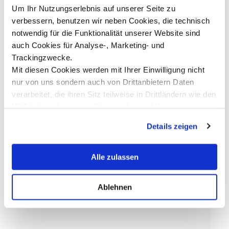
EnergiemanagementBeratung &
Um Ihr Nutzungserlebnis auf unserer Seite zu
b
Information:Sebastian Engels,
W
verbessern, benutzen wir neben Cookies, die technisch
sebastian.engels@mci.edu, +43 512 2070
b
notwendig für die Funktionalität unserer Website sind
2121{phocagallery
S
view=category|categoryid=1002}Pressekontakt &
auch Cookies für Analyse-, Marketing- und
d
Rückfragen:Mag. (FH) Ulrike FuchsMarketing &
Trackingzwecke.
O
Communication+43 512 2070-
Mit diesen Cookies werden mit Ihrer Einwilligung nicht
J
1527ulrike.fuchs@mci.edu
E
nur von uns sondern auch von Drittanbietern Daten
Mehr dazu
J
verarbeitet, die ihren Sitz teilweise in Drittländern wie den
H
USA haben. In unserer
Datenschutzerklärung
d
informieren wir Sie über diese Tools und Partner und
d
Details zeigen
erklären Ihnen genau, was eine Datenübermittlung in die
S
A
USA bedeuten kann.
w
Alle zulassen
A
i
P
Ablehnen
D
L
b
W