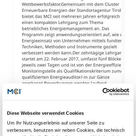
F
Wettbewerbsfaktor.Gemeinsam mit dem Cluster
A
Erneuerbare Energien der Standortagentur Tirol
C
bietet das MCI seit mehreren Jahren erfolgreich
d
einen kompakten Lehrgang zum Thema
J
betriebliches Energiemanagement an. Das
B
Programm zeigt anwendungsorientiert auf, wie der
U
Energieeinsatz von Unternehmen mittels fundierter
a
Techniken, Methoden und Instrumente gezielt
D
verbessert werden kann.Der zehntägige Lehrgang
P
startet am 22. Februar 2017, umfasst fünf Blöcke zu
e
jeweils zwei Tagen und ist von der Energieeffizienz
A
Monitoringstelle als Qualifikationskriterium zum/zur
M
qualifizierten Energieauditor/-in zur Gänze
W
anerkannt.Bewerbungen werden laufend
U
entgegengenommen.Detailinformationen:Zertifikats-
F
Lehrgang Betriebliches
W
EnergiemanagementBeratung &
b
Information:Sebastian Engels,
W
Diese Webseite verwendet Cookies
sebastian.engels@mci.edu, +43 512 2070
b
2121{phocagallery
Um Ihr Nutzungserlebnis auf unserer Seite zu
S
view=category|categoryid=1002}Pressekontakt &
d
verbessern, benutzen wir neben Cookies, die technisch
Rückfragen:Mag. (FH) Ulrike FuchsMarketing &
O