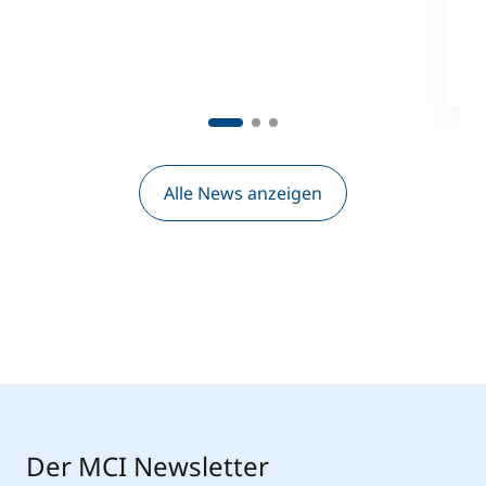
&
1
M
Alle News anzeigen
Der MCI Newsletter