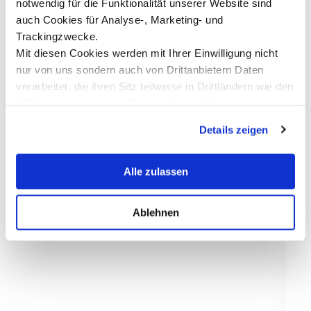
notwendig für die Funktionalität unserer Website sind
Communication+43 512 2070-
J
1527ulrike.fuchs@mci.edu
auch Cookies für Analyse-, Marketing- und
E
Trackingzwecke.
Mehr dazu
J
Mit diesen Cookies werden mit Ihrer Einwilligung nicht
H
d
nur von uns sondern auch von Drittanbietern Daten
d
verarbeitet, die ihren Sitz teilweise in Drittländern wie den
S
USA haben. In unserer
Datenschutzerklärung
A
informieren wir Sie über diese Tools und Partner und
w
Details zeigen
erklären Ihnen genau, was eine Datenübermittlung in die
A
i
USA bedeuten kann.
P
Alle zulassen
D
L
b
Ablehnen
W
B
b
B
B
a
B