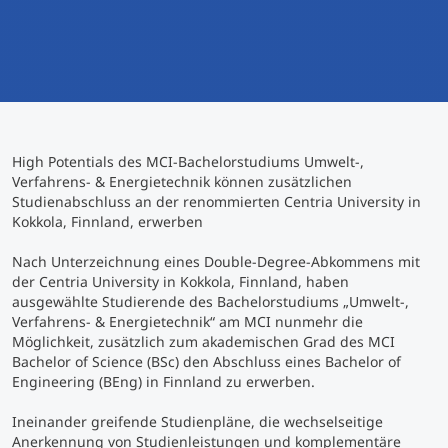
International studieren
An über 300 Partneruniversitäten
Micro Degrees
Forschung am MCI
Studienberatung
Micro Credentials
High Potentials des MCI-Bachelorstudiums Umwelt-,
Study Finder Bachelor/Master
Verfahrens- & Energietechnik können zusätzlichen
Masterclasses
Studienabschluss an der renommierten Centria University in
Kokkola, Finnland, erwerben
Nach Unterzeichnung eines Double-Degree-Abkommens mit
Management-Seminare
der Centria University in Kokkola, Finnland, haben
ausgewählte Studierende des Bachelorstudiums „Umwelt-,
Verfahrens- & Energietechnik“ am MCI nunmehr die
Technische Weiterbildung
Möglichkeit, zusätzlich zum akademischen Grad des MCI
Bachelor of Science (BSc) den Abschluss eines Bachelor of
Engineering (BEng) in Finnland zu erwerben.
Maßgeschneiderte Programme
Ineinander greifende Studienpläne, die wechselseitige
Anerkennung von Studienleistungen und komplementäre