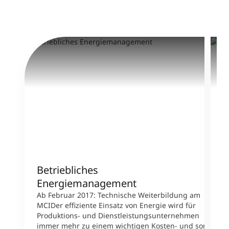
Betriebliches
M
Energiemanagement
E
H
Ab Februar 2017: Technische Weiterbildung am
u
MCIDer effiziente Einsatz von Energie wird für
H
Produktions- und Dienstleistungsunternehmen
F
immer mehr zu einem wichtigen Kosten- und somit