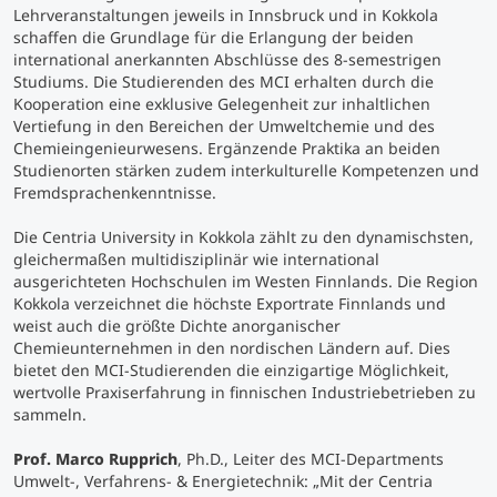
Lehrveranstaltungen jeweils in Innsbruck und in Kokkola
schaffen die Grundlage für die Erlangung der beiden
Studienberatung
international anerkannten Abschlüsse des 8-semestrigen
Studiums. Die Studierenden des MCI erhalten durch die
Kooperation eine exklusive Gelegenheit zur inhaltlichen
Executive Education Finder
Vertiefung in den Bereichen der Umweltchemie und des
Chemieingenieurwesens. Ergänzende Praktika an beiden
Studienorten stärken zudem interkulturelle Kompetenzen und
Fremdsprachenkenntnisse.
Die Centria University in Kokkola zählt zu den dynamischsten,
gleichermaßen multidisziplinär wie international
ausgerichteten Hochschulen im Westen Finnlands. Die Region
Kokkola verzeichnet die höchste Exportrate Finnlands und
weist auch die größte Dichte anorganischer
Chemieunternehmen in den nordischen Ländern auf. Dies
bietet den MCI-Studierenden die einzigartige Möglichkeit,
wertvolle Praxiserfahrung in finnischen Industriebetrieben zu
sammeln.
Prof. Marco Rupprich
, Ph.D., Leiter des MCI-Departments
Umwelt-, Verfahrens- & Energietechnik:
„Mit der Centria