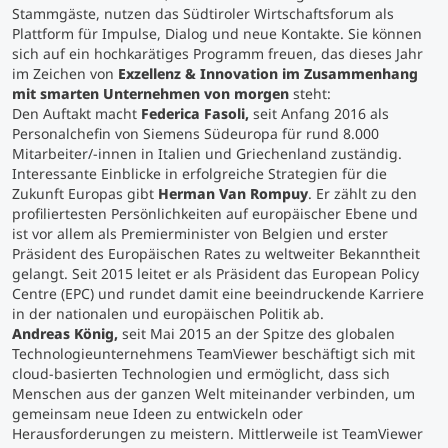
Stammgäste, nutzen das Südtiroler Wirtschaftsforum als
Plattform für Impulse, Dialog und neue Kontakte. Sie können
Studienberatung
sich auf ein hochkarätiges Programm freuen, das dieses Jahr
im Zeichen von
Exzellenz & Innovation im Zusammenhang
mit smarten Unternehmen von morgen
steht:
Executive Education Finder
Den Auftakt macht
Federica Fasoli,
seit Anfang 2016 als
Personalchefin von Siemens Südeuropa für rund 8.000
Mitarbeiter/-innen in Italien und Griechenland zuständig.
Interessante Einblicke in erfolgreiche Strategien für die
Zukunft Europas gibt
Herman Van Rompuy
. Er zählt zu den
profiliertesten Persönlichkeiten auf europäischer Ebene und
ist vor allem als Premierminister von Belgien und erster
Präsident des Europäischen Rates zu weltweiter Bekanntheit
gelangt. Seit 2015 leitet er als Präsident das European Policy
Centre (EPC) und rundet damit eine beeindruckende Karriere
in der nationalen und europäischen Politik ab.
Andreas König,
seit Mai 2015 an der Spitze des globalen
Technologieunternehmens TeamViewer beschäftigt sich mit
cloud-basierten Technologien und ermöglicht, dass sich
Menschen aus der ganzen Welt miteinander verbinden, um
gemeinsam neue Ideen zu entwickeln oder
Herausforderungen zu meistern. Mittlerweile ist TeamViewer