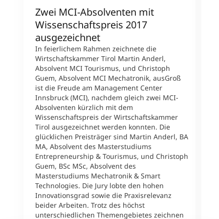
Zwei MCI-Absolventen mit
M
Wissenschaftspreis 2017
S
ausgezeichnet
M
In feierlichem Rahmen zeichnete die
W
Wirtschaftskammer Tirol Martin Anderl,
f
Absolvent MCI Tourismus, und Christoph
e
Guem, Absolvent MCI Mechatronik, ausGroß
i
ist die Freude am Management Center
M
Innsbruck (MCI), nachdem gleich zwei MCI-
G
Absolventen kürzlich mit dem
w
Wissenschaftspreis der Wirtschaftskammer
W
Tirol ausgezeichnet werden konnten. Die
W
glücklichen Preisträger sind Martin Anderl, BA
M
MA, Absolvent des Masterstudiums
„
Entrepreneurship & Tourismus, und Christoph
R
Guem, BSc MSc, Absolvent des
„
Masterstudiums Mechatronik & Smart
d
Technologies. Die Jury lobte den hohen
h
Innovationsgrad sowie die Praxisrelevanz
e
beider Arbeiten. Trotz des höchst
i
unterschiedlichen Themengebietes zeichnen
A