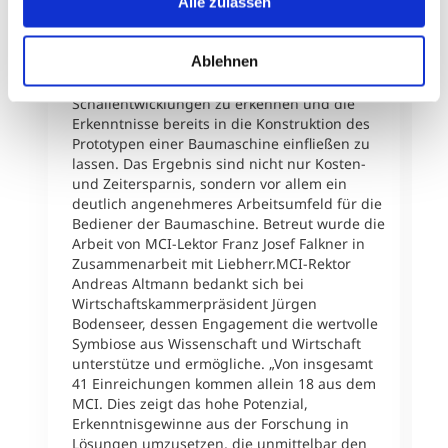
Alle zulassen
Masterarbeit „Numerische Untersuchung des
–
vibroakustischen Systemverhaltens einer
E
Planierraupe“. Am Beispiel einer Planierraupe
W
Ablehnen
entwickelte er eine Simulationsmethodik, die
e
es erlaubt, frühzeitig störende
n
Schallentwicklungen zu erkennen und die
s
Erkenntnisse bereits in die Konstruktion des
a
Prototypen einer Baumaschine einfließen zu
d
lassen. Das Ergebnis sind nicht nur Kosten-
L
und Zeitersparnis, sondern vor allem ein
ä
deutlich angenehmeres Arbeitsumfeld für die
A
Bediener der Baumaschine. Betreut wurde die
P
Arbeit von MCI-Lektor Franz Josef Falkner in
d
Zusammenarbeit mit Liebherr.MCI-Rektor
d
Andreas Altmann bedankt sich bei
f
Wirtschaftskammerpräsident Jürgen
m
Bodenseer, dessen Engagement die wertvolle
g
Symbiose aus Wissenschaft und Wirtschaft
q
unterstütze und ermögliche. „Von insgesamt
B
41 Einreichungen kommen allein 18 aus dem
F
MCI. Dies zeigt das hohe Potenzial,
j
Erkenntnisgewinne aus der Forschung in
M
Lösungen umzusetzen, die unmittelbar den
a