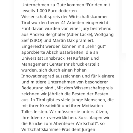
Unternehmen zu Gute kommen.“Für den mit
F
jeweils 1.000 Euro dotierten
{
Wissenschaftspreis der Wirtschaftskammer
v
Tirol wurden heuer 41 Arbeiten eingereicht.
&
Fünf davon wurden von einer Jury bestehend
&
aus Andrea Berghofer (Adler Lacke), Wolfgang
1
Sief (SIKO) und Martin Dax prämiert.
M
Eingereicht werden können mit „sehr gut“
approbierte Abschlussarbeiten, die an
Universität Innsbruck, FH Kufstein und
Management Center Innsbruck erstellt
wurden, sich durch einen hohen
Innovationsgrad auszeichnen und für kleinere
und mittlere Unternehmen von besonderer
Bedeutung sind.„Mit dem Wissenschaftspreis
zeichnen wir jährlich die Besten der Besten
aus. In Tirol gibt es viele junge Menschen, die
mit ihrer Kreativität und ihrer Motivation
Tolles leisten. Wir müssen sie unterstützen,
ihre Ideen zu verwirklichen. So schlagen wir
die Brücke zum Abenteuer Wirtschaft“, so
Wirtschaftskammer-Präsident Jürgen