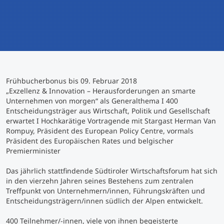
International studieren
An über 300 Partneruniversitäten
Micro Degrees
Forschung am MCI
Studienberatung
Micro Credentials
Frühbucherbonus bis 09. Februar 2018
Study Finder Bachelor/Master
„Exzellenz & Innovation – Herausforderungen an smarte
Masterclasses
Unternehmen von morgen“ als Generalthema I 400
Entscheidungsträger aus Wirtschaft, Politik und Gesellschaft
erwartet I Hochkarätige Vortragende mit Stargast Herman Van
Rompuy, Präsident des European Policy Centre, vormals
Management-Seminare
Präsident des Europäischen Rates und belgischer
Premierminister
Technische Weiterbildung
Das jährlich stattfindende Südtiroler Wirtschaftsforum hat sich
in den vierzehn Jahren seines Bestehens zum zentralen
Treffpunkt von Unternehmern/innen, Führungskräften und
Entscheidungsträgern/innen südlich der Alpen entwickelt.
Maßgeschneiderte Programme
400 Teilnehmer/-innen, viele von ihnen begeisterte