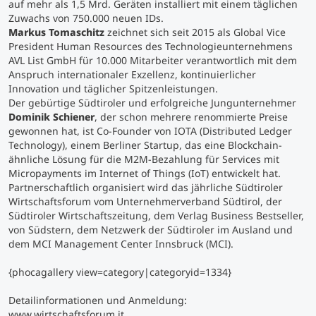
auf mehr als 1,5 Mrd. Geräten installiert mit einem täglichen
Zuwachs von 750.000 neuen IDs.
Markus Tomaschitz
zeichnet sich seit 2015 als Global Vice
President Human Resources des Technologieunternehmens
AVL List GmbH für 10.000 Mitarbeiter verantwortlich mit dem
Anspruch internationaler Exzellenz, kontinuierlicher
Innovation und täglicher Spitzenleistungen.
Der gebürtige Südtiroler und erfolgreiche Jungunternehmer
Dominik Schiener
, der schon mehrere renommierte Preise
gewonnen hat, ist Co-Founder von IOTA (Distributed Ledger
Technology), einem Berliner Startup, das eine Blockchain-
ähnliche Lösung für die M2M-Bezahlung für Services mit
Micropayments im Internet of Things (IoT) entwickelt hat.
Partnerschaftlich organisiert wird das jährliche Südtiroler
Wirtschaftsforum vom Unternehmerverband Südtirol, der
Südtiroler Wirtschaftszeitung, dem Verlag Business Bestseller,
von Südstern, dem Netzwerk der Südtiroler im Ausland und
dem MCI Management Center Innsbruck (MCI).
{phocagallery view=category|categoryid=1334}
Detailinformationen und Anmeldung:
www.wirtschaftsforum.it