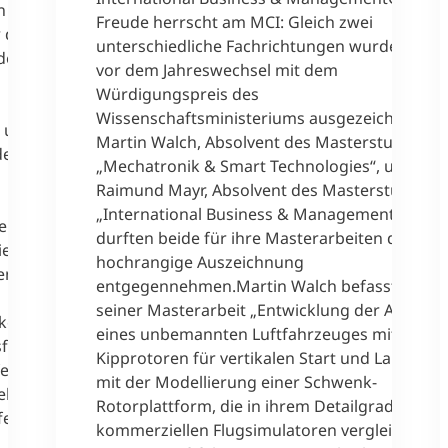
n
Freude herrscht am MCI: Gleich zwei
 die
unterschiedliche Fachrichtungen wurden kurz
derl
vor dem Jahreswechsel mit dem
Würdigungspreis des
Wissenschaftsministeriums ausgezeichnet.
n und
Martin Walch, Absolvent des Masterstudiums
 dem
„Mechatronik & Smart Technologies“, und
Raimund Mayr, Absolvent des Masterstudiums
„International Business & Management“
eht die
durften beide für ihre Masterarbeiten die
eses als
hochrangige Auszeichnung
ens auch
entgegennehmen.Martin Walch befasst sich i
seiner Masterarbeit „Entwicklung der Avionik
kelte
eines unbemannten Luftfahrzeuges mit
sfaktoren
Kipprotoren für vertikalen Start und Landung“
fers vom
mit der Modellierung einer Schwenk-
lt.
Rotorplattform, die in ihrem Detailgrad mit
fessorin
kommerziellen Flugsimulatoren vergleichbar