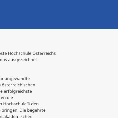
International studieren
An über 300 Partneruniversitäten
Forschung am MCI
Micro Degrees
Studienberatung
Micro Credentials
Study Finder Bachelor/Master
ste Hochschule Österreichs
Masterclasses
mus ausgezeichnet -
Management-Seminare
für angewandte
 österreichischen
 erfolgreichste
Technische Weiterbildung
ten die
n Hochschule® den
bringen. Die begehrte
Maßgeschneiderte Programme
en akademischen