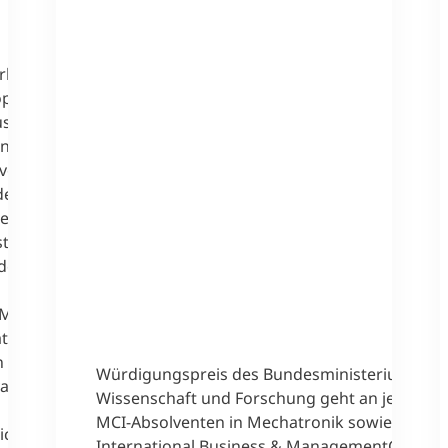
l,
oph
sGroß ist
nnsbruck
lventen
der
et
sträger
 des
 MSc,
tronik &
en hohen
Würdigungspreis des Bundesministeriums für
vanz
Wissenschaft und Forschung geht an je einen
MCI-Absolventen in Mechatronik sowie in
eichnen
International Business & ManagementGroße