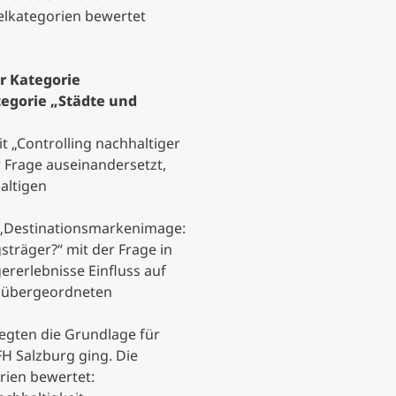
elkategorien bewertet
Studienberatung
r Kategorie
Executive Education Finder
tegorie „Städte und
t „Controlling nachhaltiger
r Frage auseinandersetzt,
altigen
t „Destinationsmarkenimage:
sträger?“ mit der Frage in
ererlebnisse Einfluss auf
 übergeordneten
egten die Grundlage für
FH Salzburg ging. Die
rien bewertet: