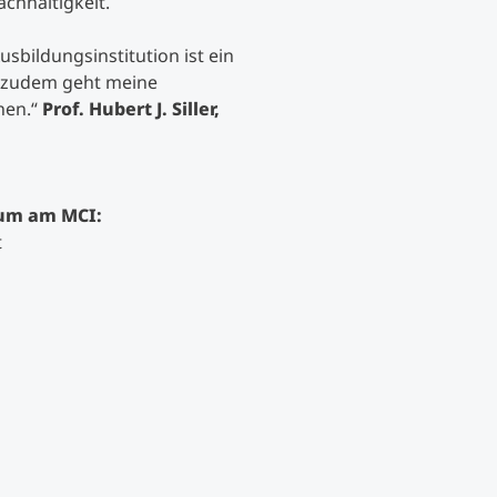
chhaltigkeit.
sbildungsinstitution ist ein
, zudem geht meine
nen.“
Prof. Hubert J. Siller,
ium am MCI:
t