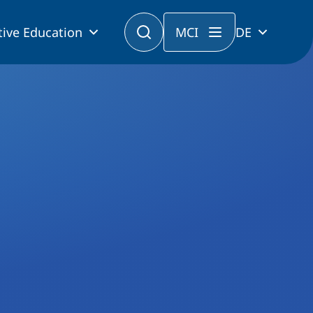
tive Education
MCI
DE