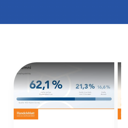
International studieren
An über 300 Partneruniversitäten
Micro Degrees
Forschung am MCI
Studienberatung
Micro Credentials
Study Finder Bachelor/Master
Masterclasses
Management-Seminare
Technische Weiterbildung
Maßgeschneiderte Programme