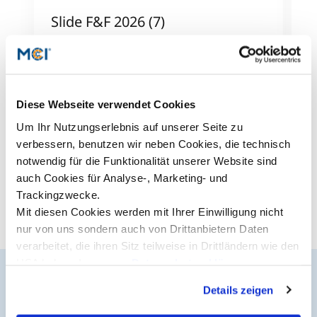
Slide F&F 2026 (7)
S
Studienberatung
Mehr dazu
M
Executive Education Finder
Diese Webseite verwendet Cookies
Alle News anzeigen
Um Ihr Nutzungserlebnis auf unserer Seite zu
verbessern, benutzen wir neben Cookies, die technisch
notwendig für die Funktionalität unserer Website sind
auch Cookies für Analyse-, Marketing- und
Trackingzwecke.
Mit diesen Cookies werden mit Ihrer Einwilligung nicht
nur von uns sondern auch von Drittanbietern Daten
verarbeitet, die ihren Sitz teilweise in Drittländern wie den
USA haben. In unserer
Datenschutzerklärung
informieren wir Sie über diese Tools und Partner und
Details zeigen
erklären Ihnen genau, was eine Datenübermittlung in die
Der MCI Newsletter
USA bedeuten kann.