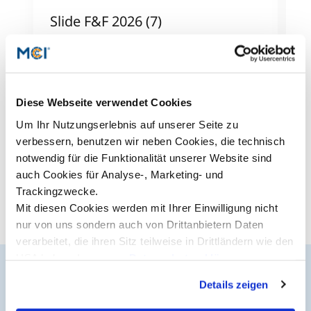
Slide F&F 2026 (7)
S
Studienberatung
Mehr dazu
M
Executive Education Finder
Diese Webseite verwendet Cookies
Alle News anzeigen
Um Ihr Nutzungserlebnis auf unserer Seite zu
verbessern, benutzen wir neben Cookies, die technisch
notwendig für die Funktionalität unserer Website sind
auch Cookies für Analyse-, Marketing- und
Trackingzwecke.
Mit diesen Cookies werden mit Ihrer Einwilligung nicht
nur von uns sondern auch von Drittanbietern Daten
verarbeitet, die ihren Sitz teilweise in Drittländern wie den
USA haben. In unserer
Datenschutzerklärung
informieren wir Sie über diese Tools und Partner und
Details zeigen
erklären Ihnen genau, was eine Datenübermittlung in die
Der MCI Newsletter
USA bedeuten kann.