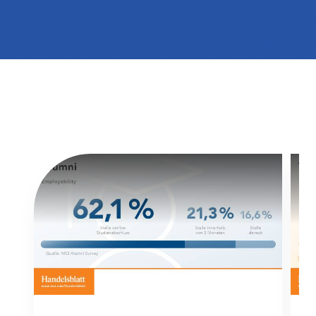
International studieren
An über 300 Partneruniversitäten
Micro Degrees
Forschung am MCI
Studienberatung
Micro Credentials
Study Finder Bachelor/Master
Masterclasses
Management-Seminare
Technische Weiterbildung
Maßgeschneiderte Programme