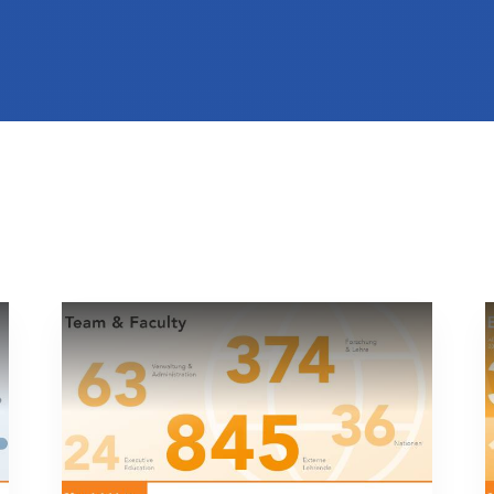
International studieren
An über 300 Partneruniversitäten
Forschung am MCI
Micro Degrees
Studienberatung
Micro Credentials
Study Finder Bachelor/Master
Masterclasses
Management-Seminare
Technische Weiterbildung
Maßgeschneiderte Programme