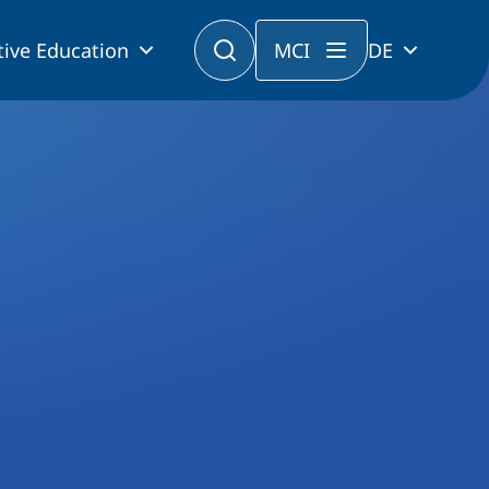
tive Education
MCI
DE