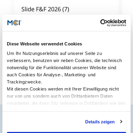
Slide F&F 2026 (7)
S
Studienberatung
Mehr dazu
M
Executive Education Finder
Diese Webseite verwendet Cookies
Alle News anzeigen
Um Ihr Nutzungserlebnis auf unserer Seite zu
verbessern, benutzen wir neben Cookies, die technisch
notwendig für die Funktionalität unserer Website sind
auch Cookies für Analyse-, Marketing- und
Trackingzwecke.
Mit diesen Cookies werden mit Ihrer Einwilligung nicht
nur von uns sondern auch von Drittanbietern Daten
verarbeitet, die ihren Sitz teilweise in Drittländern wie den
USA haben. In unserer
Datenschutzerklärung
informieren wir Sie über diese Tools und Partner und
Details zeigen
erklären Ihnen genau, was eine Datenübermittlung in die
Der MCI Newsletter
USA bedeuten kann.