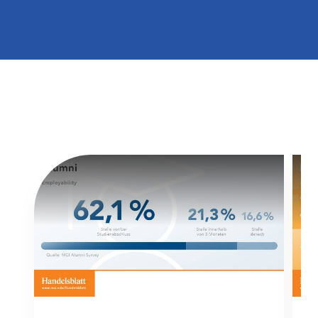
International studieren
An über 300 Partneruniversitäten
Micro Degrees
Forschung am MCI
Studienberatung
Micro Credentials
Study Finder Bachelor/Master
Masterclasses
Management-Seminare
Technische Weiterbildung
Maßgeschneiderte Programme