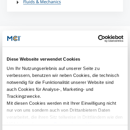
Fluids & Mechanics
© J
a
m
e
s
D.
G
a
t
h
a
n
y,
P
u
bli
c
H
al
t
h
I
m
a
g
e
Li
b
r
a
r
y
(
P
H
I
L
),
C
e
n
t
e
r
s
f
o
r
Di
s
e
a
s
e
C
o
n
t
r
ol
a
n
d
P
r
e
v
e
n
ti
o
n
(
C
D
C
Diese Webseite verwendet Cookies
Um Ihr Nutzungserlebnis auf unserer Seite zu
verbessern, benutzen wir neben Cookies, die technisch
e
)
notwendig für die Funktionalität unserer Website sind
auch Cookies für Analyse-, Marketing- und
Trackingzwecke.
Mit diesen Cookies werden mit Ihrer Einwilligung nicht
nur von uns sondern auch von Drittanbietern Daten
verarbeitet, die ihren Sitz teilweise in Drittländern wie den
USA haben. In unserer
Datenschutzerklärung