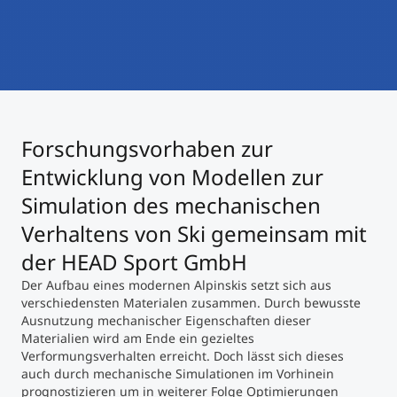
International studieren
An über 300 Partneruniversitäten
Micro Degrees
Forschung am MCI
Studienberatung
Micro Credentials
Forschungsvorhaben zur
Study Finder Bachelor/Master
Masterclasses
Entwicklung von Modellen zur
Simulation des mechanischen
Verhaltens von Ski gemeinsam mit
Management-Seminare
der HEAD Sport GmbH
Der Aufbau eines modernen Alpinskis setzt sich aus
Technische Weiterbildung
verschiedensten Materialen zusammen. Durch bewusste
Ausnutzung mechanischer Eigenschaften dieser
Materialien wird am Ende ein gezieltes
Verformungsverhalten erreicht. Doch lässt sich dieses
Maßgeschneiderte Programme
auch durch mechanische Simulationen im Vorhinein
prognostizieren um in weiterer Folge Optimierungen