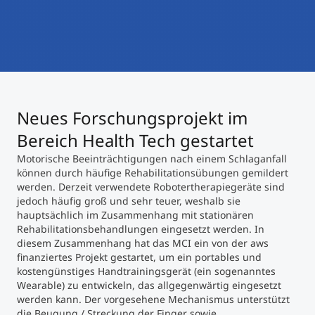
International studieren
An über 300 Partneruniversitäten
Micro Degrees
Forschung am MCI
Studienberatung
Micro Credentials
Neues Forschungsprojekt im
Study Finder Bachelor/Master
Masterclasses
Bereich Health Tech gestartet
Motorische Beeinträchtigungen nach einem Schlaganfall
können durch häufige Rehabilitationsübungen gemildert
Management-Seminare
werden. Derzeit verwendete Robotertherapiegeräte sind
jedoch häufig groß und sehr teuer, weshalb sie
hauptsächlich im Zusammenhang mit stationären
Rehabilitationsbehandlungen eingesetzt werden. In
Technische Weiterbildung
diesem Zusammenhang hat das MCI ein von der aws
finanziertes Projekt gestartet, um ein portables und
kostengünstiges Handtrainingsgerät (ein sogenanntes
Wearable) zu entwickeln, das allgegenwärtig eingesetzt
Maßgeschneiderte Programme
werden kann. Der vorgesehene Mechanismus unterstützt
die Beugung / Streckung der Finger sowie