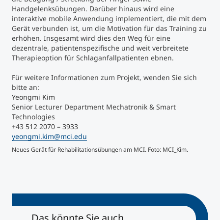
Handgelenksübungen. Darüber hinaus wird eine
interaktive mobile Anwendung implementiert, die mit dem
Studienberatung
Gerät verbunden ist, um die Motivation für das Training zu
erhöhen. Insgesamt wird dies den Weg für eine
Executive Education Finder
dezentrale, patientenspezifische und weit verbreitete
Therapieoption für Schlaganfallpatienten ebnen.
Für weitere Informationen zum Projekt, wenden Sie sich
bitte an:
Yeongmi Kim
Senior Lecturer Department Mechatronik & Smart
Technologies
+43 512 2070 – 3933
yeongmi.kim@mci.edu
Neues Gerät für Rehabilitationsübungen am MCI. Foto: MCI_Kim.
Das könnte Sie auch