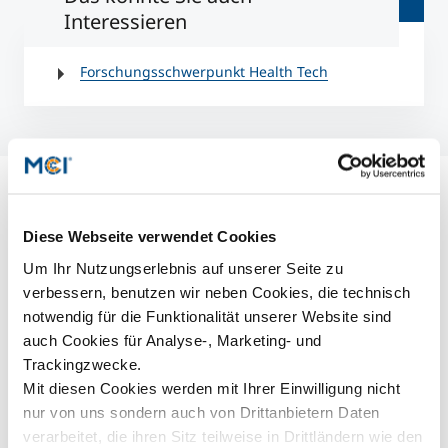
Interessieren
Forschungsschwerpunkt Health Tech
© J
a
m
e
s
D.
G
a
t
h
a
n
y,
P
u
bli
c
H
al
t
h
I
m
a
g
e
Li
b
r
a
r
y
(
P
H
I
L
),
C
e
n
t
e
r
s
f
o
r
Di
s
e
a
s
e
C
o
n
t
r
ol
a
n
d
P
r
e
v
e
n
ti
o
n
(
C
D
C
Diese Webseite verwendet Cookies
Um Ihr Nutzungserlebnis auf unserer Seite zu
verbessern, benutzen wir neben Cookies, die technisch
notwendig für die Funktionalität unserer Website sind
e
)
auch Cookies für Analyse-, Marketing- und
Trackingzwecke.
Mit diesen Cookies werden mit Ihrer Einwilligung nicht
nur von uns sondern auch von Drittanbietern Daten
verarbeitet, die ihren Sitz teilweise in Drittländern wie den