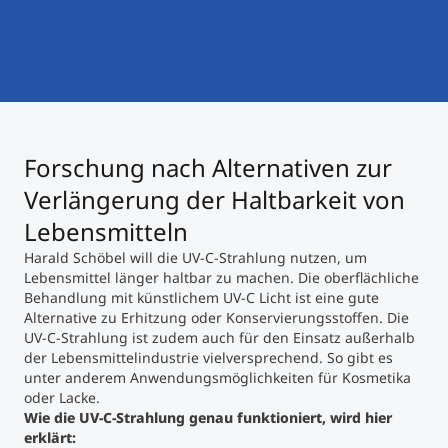
International studieren
An über 300 Partneruniversitäten
Micro Degrees
Forschung am MCI
Studienberatung
Micro Credentials
Forschung nach Alternativen zur
Study Finder Bachelor/Master
Masterclasses
Verlängerung der Haltbarkeit von
Lebensmitteln
Harald Schöbel will die UV-C-Strahlung nutzen, um
Management-Seminare
Lebensmittel länger haltbar zu machen. Die oberflächliche
Behandlung mit künstlichem UV-C Licht ist eine gute
Alternative zu Erhitzung oder Konservierungsstoffen. Die
Technische Weiterbildung
UV-C-Strahlung ist zudem auch für den Einsatz außerhalb
der Lebensmittelindustrie vielversprechend. So gibt es
unter anderem Anwendungsmöglichkeiten für Kosmetika
oder Lacke.
Maßgeschneiderte Programme
Wie die UV-C-Strahlung genau funktioniert, wird hier
erklärt: