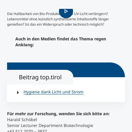
Studienberatung
Die Haltbarkeit von Bio-Produkten durch UV-Licht verlängern?
Lebensmittel ohne künstlich synthetisierte Inhaltsstoffe länger
genießen? Ist das ein Widerspruch oder technisch möglich?
Executive Education Finder
Auch in den Medien findet das Thema regen
Anklang:
Beitrag top.tirol
Hygiene dank Licht und Strom
Für mehr zur Forschung, wenden Sie sich bitte an:
Harald Schöbel
Senior Lecturer Department Biotechnologie
+43 512 2070 – 3837