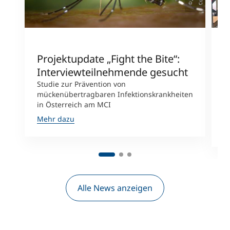
Projektupdate „Fight the Bite“:
G
Interviewteilnehmende gesucht
G
Studie zur Prävention von
M
mückenübertragbaren Infektionskrankheiten
n
in Österreich am MCI
S
W
Mehr dazu
M
Alle News anzeigen