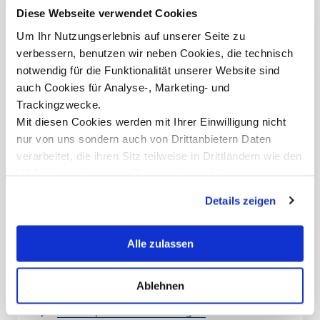
Artikel teilen
Diese Webseite verwendet Cookies
Um Ihr Nutzungserlebnis auf unserer Seite zu
verbessern, benutzen wir neben Cookies, die technisch
notwendig für die Funktionalität unserer Website sind
Datenerhebung mittels Testfahrer auf einem Parcours Element am MCI
E-Bi
auch Cookies für Analyse-, Marketing- und
© MCI
Trackingzwecke.
Mit diesen Cookies werden mit Ihrer Einwilligung nicht
nur von uns sondern auch von Drittanbietern Daten
verarbeitet, die ihren Sitz teilweise in Drittländern wie den
USA haben. In unserer
Datenschutzerklärung
informieren wir Sie über diese Tools und Partner und
Das könnte Sie auch
Details zeigen
erklären Ihnen genau, was eine Datenübermittlung in die
interessieren
USA bedeuten kann.
Alle zulassen
Health Tech
Bachelor | Medizin,- Gesundheits- &
Ablehnen
Sporttechnologie
Master | Medical Technologies