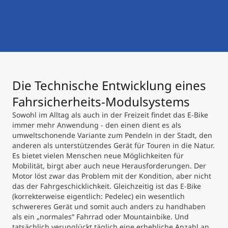
International studieren
An über 300 Partneruniversitäten
Micro Degrees
Forschung am MCI
Studienberatung
Micro Credentials
Die Technische Entwicklung eines
Study Finder Bachelor/Master
Masterclasses
Fahrsicherheits-Modulsystems
Sowohl im Alltag als auch in der Freizeit findet das E-Bike
immer mehr Anwendung - den einen dient es als
Management-Seminare
umweltschonende Variante zum Pendeln in der Stadt, den
anderen als unterstützendes Gerät für Touren in die Natur.
Es bietet vielen Menschen neue Möglichkeiten für
Mobilität, birgt aber auch neue Herausforderungen. Der
Technische Weiterbildung
Motor löst zwar das Problem mit der Kondition, aber nicht
das der Fahrgeschicklichkeit. Gleichzeitig ist das E-Bike
(korrekterweise eigentlich: Pedelec) ein wesentlich
schwereres Gerät und somit auch anders zu handhaben
Maßgeschneiderte Programme
als ein „normales“ Fahrrad oder Mountainbike. Und
tatsächlich verunglückt täglich eine erhebliche Anzahl an