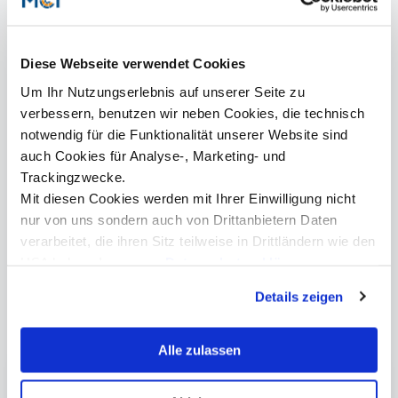
während das Institut für Mechatronik an der Universität
Innsbruck seine Expertise im Bereich der
Hochfrequenztechnik und der Entwicklung von LoRa-
Modulen und Energy Harvesting Konzepten zur Verfügung
Diese Webseite verwendet Cookies
stellt. Die HTB Baugesellschaft mbH, mit jahrzehntelanger
Um Ihr Nutzungserlebnis auf unserer Seite zu
Erfahrung in Hoch- und Tiefbau sowie Spezialbauten im
hochalpinen Raum, übernimmt die Einrichtung von
verbessern, benutzen wir neben Cookies, die technisch
Testumgebungen und die Montage der Messeinheiten.
notwendig für die Funktionalität unserer Website sind
auch Cookies für Analyse-, Marketing- und
Trackingzwecke.
Mit diesen Cookies werden mit Ihrer Einwilligung nicht
nur von uns sondern auch von Drittanbietern Daten
Hangverbauungen und Steinschlagnetze sind kostenintensive
Proj
verarbeitet, die ihren Sitz teilweise in Drittländern wie den
Möglichkeiten, Infrastruktur vor Naturgefahren zu schützen. © GMD
(GM
GmbH
USA haben. In unserer
Datenschutzerklärung
informieren wir Sie über diese Tools und Partner und
Details zeigen
erklären Ihnen genau, was eine Datenübermittlung in die
USA bedeuten kann.
Mehr Informationen
Alle zulassen
Electronics & Data Analytics