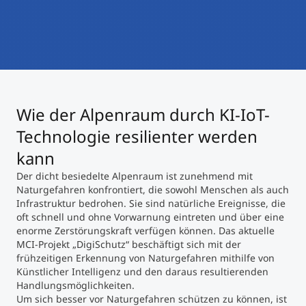
International studieren
An über 300 Partneruniversitäten
Micro Degrees
Forschung am MCI
Studienberatung
Micro Credentials
Wie der Alpenraum durch KI-IoT-
Study Finder Bachelor/Master
Masterclasses
Technologie resilienter werden
kann
Der dicht besiedelte Alpenraum ist zunehmend mit
Management-Seminare
Naturgefahren konfrontiert, die sowohl Menschen als auch
Infrastruktur bedrohen. Sie sind natürliche Ereignisse, die
oft schnell und ohne Vorwarnung eintreten und über eine
Technische Weiterbildung
enorme Zerstörungskraft verfügen können. Das aktuelle
MCI-Projekt „DigiSchutz“ beschäftigt sich mit der
frühzeitigen Erkennung von Naturgefahren mithilfe von
Künstlicher Intelligenz und den daraus resultierenden
Maßgeschneiderte Programme
Handlungsmöglichkeiten.
Um sich besser vor Naturgefahren schützen zu können, ist