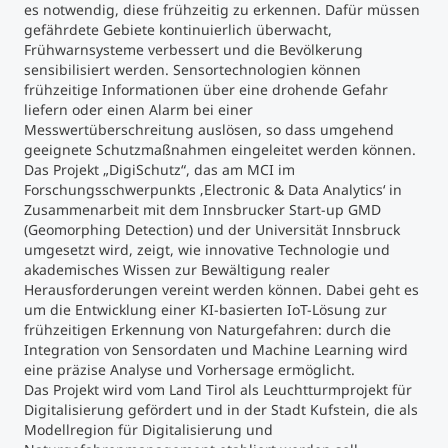
es notwendig, diese frühzeitig zu erkennen. Dafür müssen
gefährdete Gebiete kontinuierlich überwacht,
Studienberatung
Frühwarnsysteme verbessert und die Bevölkerung
sensibilisiert werden. Sensortechnologien können
frühzeitige Informationen über eine drohende Gefahr
Executive Education Finder
liefern oder einen Alarm bei einer
Messwertüberschreitung auslösen, so dass umgehend
geeignete Schutzmaßnahmen eingeleitet werden können.
Das Projekt „DigiSchutz“, das am MCI im
Forschungsschwerpunkts ‚Electronic & Data Analytics‘ in
Zusammenarbeit mit dem Innsbrucker Start-up GMD
(Geomorphing Detection) und der Universität Innsbruck
umgesetzt wird, zeigt, wie innovative Technologie und
akademisches Wissen zur Bewältigung realer
Herausforderungen vereint werden können. Dabei geht es
um die Entwicklung einer KI-basierten IoT-Lösung zur
frühzeitigen Erkennung von Naturgefahren: durch die
Integration von Sensordaten und Machine Learning wird
eine präzise Analyse und Vorhersage ermöglicht.
Das Projekt wird vom Land Tirol als Leuchtturmprojekt für
Digitalisierung gefördert und in der Stadt Kufstein, die als
Modellregion für Digitalisierung und