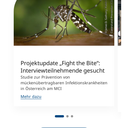
e
)
Projektupdate „Fight the Bite“:
G
Interviewteilnehmende gesucht
G
Studie zur Prävention von
M
mückenübertragbaren Infektionskrankheiten
n
in Österreich am MCI
S
W
Mehr dazu
M