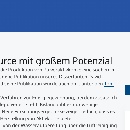
International studieren
An über 300 Partneruniversitäten
Forschung am MCI
Micro Degrees
Studienberatung
Micro Credentials
Study Finder Bachelor/Master
urce mit großem Potenzial
Masterclasses
ie Produktion von Pulveraktivkohle: eine soeben im
enene Publikation unseres Dissertanten David
Management-Seminare
d seine Publikation wurde auch dort unter den
Top-
s Verfahren zur Energiegewinnung, bei dem zusätzlich
Technische Weiterbildung
epulver entsteht. Bislang gibt es nur wenige
. Neue Forschungsergebnisse zeigen jedoch, dass es
 Herstellung von Aktivkohle bietet.
Maßgeschneiderte Programme
t – von der Wasseraufbereitung über die Luftreinigung