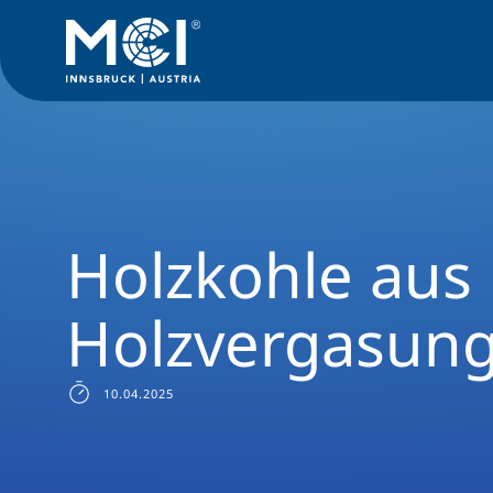
News Filter
Forschungsnews
Holzkohle aus Holzvergasun
Holzkohle aus
Holzvergasun
10.04.2025