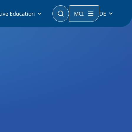
tive Education
MCI
DE