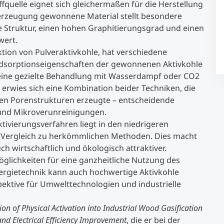
ffquelle eignet sich gleichermaßen für die Herstellung
serzeugung gewonnene Material stellt besondere
Studienberatung
e Struktur, einen hohen Graphitierungsgrad und einen
wert.
ktion von Pulveraktivkohle, hat verschiedene
Executive Education Finder
Adsorptionseigenschaften der gewonnenen Aktivkohle
 eine gezielte Behandlung mit Wasserdampf oder CO2
iv erwies sich eine Kombination beider Techniken, die
nen Porenstrukturen erzeugte – entscheidende
 und Mikroverunreinigungen.
ktivierungsverfahren liegt in den niedrigeren
 Vergleich zu herkömmlichen Methoden. Dies macht
ch wirtschaftlich und ökologisch attraktiver.
lichkeiten für eine ganzheitliche Nutzung des
ergietechnik kann auch hochwertige Aktivkohle
ektive für Umwelttechnologien und industrielle
ion of Physical Activation into Industrial Wood Gasification
nd Electrical Efficiency Improvement
, die er bei der