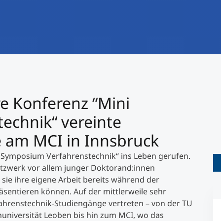
International studieren
An über 300 Partneruniversitäten
Forschung am MCI
Micro Degrees
Studienberatung
Micro Credentials
Study Finder Bachelor/Master
re Konferenz “Mini
Masterclasses
echnik“ vereinte
e am MCI in Innsbruck
Management-Seminare
i Symposium Verfahrenstechnik“ ins Leben gerufen.
etzwerk vor allem junger Doktorand:innen
Technische Weiterbildung
 sie ihre eigene Arbeit bereits während der
sentieren können. Auf der mittlerweile sehr
ahrenstechnik-Studiengänge vertreten – von der TU
Maßgeschneiderte Programme
universität Leoben bis hin zum MCI, wo das