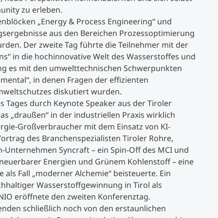
unity zu erleben.
enblöcken „Energy & Process Engineering“ und
gsergebnisse aus den Bereichen Prozessoptimierung
rden. Der zweite Tag führte die Teilnehmer mit der
ns“ in die hochinnovative Welt des Wasserstoffes und
 ging es mit den umwelttechnischen Schwerpunkten
mental“, in denen Fragen der effizienten
weltschutzes diskutiert wurden.
es Tages durch Keynote Speaker aus der Tiroler
as „draußen“ in der industriellen Praxis wirklich
ergie-Großverbraucher mit dem Einsatz von KI-
ortrag des Branchenspezialisten Tiroler Rohre,
h-Unternehmen Syncraft – ein Spin-Off des MCI und
rneuerbarer Energien und Grünem Kohlenstoff – eine
als Fall „moderner Alchemie“ beisteuerte. Ein
chhaltiger Wasserstoffgewinnung in Tirol als
IO eröffnete den zweiten Konferenztag.
nden schließlich noch von den erstaunlichen