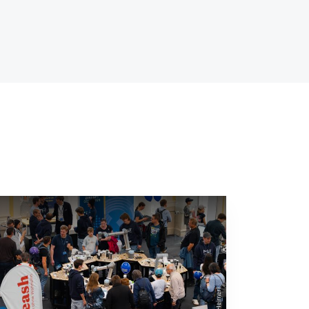
©MCI/Heimerl