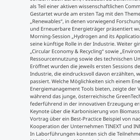
als Teil einer aktiven wissenschaftlichen Comm
Gestartet wurde am ersten Tag mit den Them
„Renewables“, in denen vorwiegend Forschun
und Erneuerbare Energieträger präsentiert wu
Morning-Session „Hydrogen and its Applicatio
seine künftige Rolle in der Industrie. Weiter
„Circular Economy & Recycling“ sowie „Environ
Ressourcennutzung sowie des technischen Um
Eröffnet wurden die jeweils ersten Sessions d
Industrie, die eindrucksvoll davon erzählten, w
passiert. Welche Möglichkeiten sich einem En
Energiemanagement Tools bieten, zeigte der V
während das junge, österreichische GreenTec
federführend in der innovativen Erzeugung e
Keynote über die Karbonisierung von Biomasse 
Vortrag über ein Best-Practice Beispiel von na
Kooperation der Unternehmen TINEXT und INN
In Laborführungen konnten sich die Teilnehme