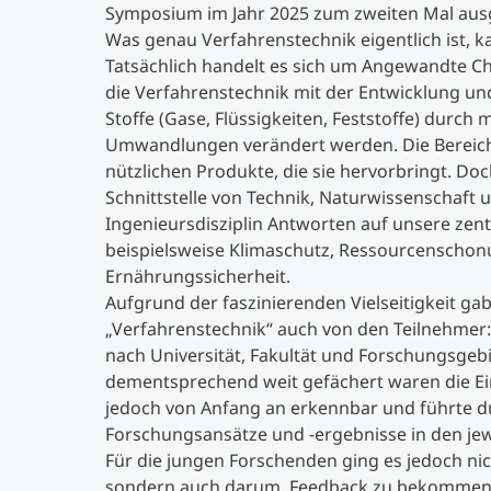
Symposium im Jahr 2025 zum zweiten Mal aus
Was genau Verfahrenstechnik eigentlich ist, 
Tatsächlich handelt es sich um Angewandte Ch
die Verfahrenstechnik mit der Entwicklung u
Stoffe (Gase, Flüssigkeiten, Feststoffe) durc
Umwandlungen verändert werden. Die Bereiche 
nützlichen Produkte, die sie hervorbringt. Doc
Schnittstelle von Technik, Naturwissenschaft 
Ingenieursdisziplin Antworten auf unsere zen
beispielsweise Klimaschutz, Ressourcenscho
Ernährungssicherheit.
Aufgrund der faszinierenden Vielseitigkeit ga
„Verfahrenstechnik“ auch von den Teilnehmer:
nach Universität, Fakultät und Forschungsgeb
dementsprechend weit gefächert waren die Ei
jedoch von Anfang an erkennbar und führte d
Forschungsansätze und -ergebnisse in den jew
Für die jungen Forschenden ging es jedoch nic
sondern auch darum, Feedback zu bekommen, 