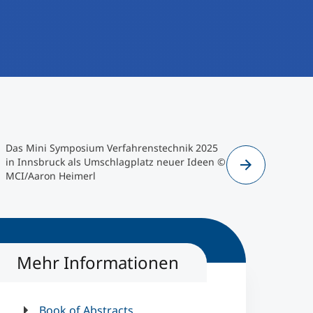
Das Mini Symposium Verfahrenstechnik 2025
In fünf Se
in Innsbruck als Umschlagplatz neuer Ideen ©
Forschung
MCI/Aaron Heimerl
vorgetrag
Heimerl
Mehr Informationen
Book of Abstracts