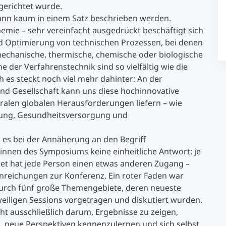
gerichtet wurde.
kann kaum in einem Satz beschrieben werden.
Studienberatung
emie – sehr vereinfacht ausgedrückt beschäftigt sich
nd Optimierung von technischen Prozessen, bei denen
h mechanische, thermische, chemische oder biologische
Executive Education Finder
der Verfahrenstechnik sind so vielfältig wie die
h es steckt noch viel mehr dahinter: An der
und Gesellschaft kann uns diese hochinnovative
tralen globalen Herausforderungen liefern – wie
nung, Gesundheitsversorgung und
b es bei der Annäherung an den Begriff
innen des Symposiums keine einheitliche Antwort: je
iet hat jede Person einen etwas anderen Zugang –
nreichungen zur Konferenz. Ein roter Faden war
urch fünf große Themengebiete, deren neueste
eiligen Sessions vorgetragen und diskutiert wurden.
ht ausschließlich darum, Ergebnisse zu zeigen,
neue Perspektiven kennenzulernen und sich selbst