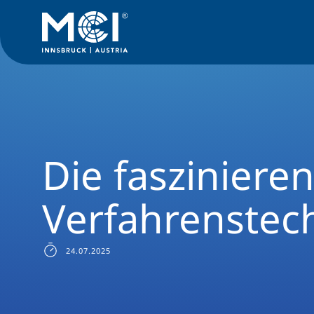
News Filter
Forschungsnews
Die faszinierende Welt der 
Die fasziniere
Verfahrenstec
24.07.2025