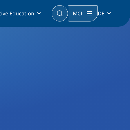
tive Education
MCI
DE