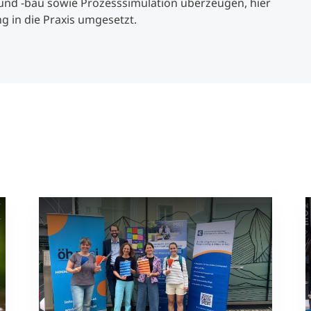
nd -bau sowie Prozesssimulation überzeugen, hier
 in die Praxis umgesetzt.
a
)