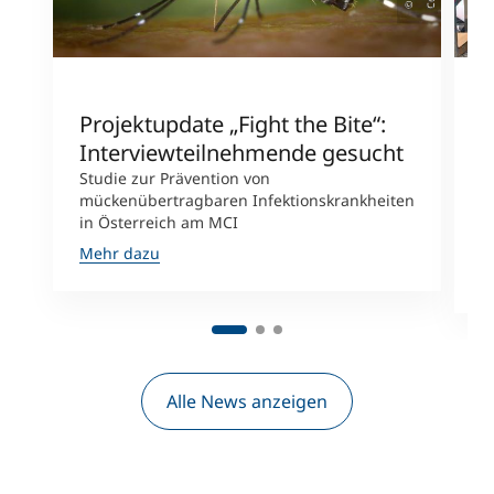
Projektupdate „Fight the Bite“:
G
Interviewteilnehmende gesucht
G
Studie zur Prävention von
M
mückenübertragbaren Infektionskrankheiten
n
in Österreich am MCI
S
W
Mehr dazu
M
Alle News anzeigen