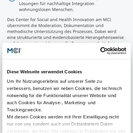
Lösungen für nachhaltige Integration
wohnungslosen Menschen.
Das Center for Social and Health Innovation am MCI
übernimmt die Moderation, Dokumentation und
methodische Unterstützung des Prozesses. Dabei wird
eine strukturierte und evidenzbasierte Herangehensweise
verfolgt, um eine wirkungsvolle Zusammenarbeit der
Stakeholder zu ermöglichen. Vorbilder wie Finnland
zeigen, dass mit der richtigen Strategie – etwa durch
Housing First – Obdachlosigkeit deutlich reduziert werden
kann. Wohnungslosigkeit wird damit nicht (nur) als
Diese Webseite verwendet Cookies
soziales, sondern als wohnpolitisches Problem erfasst.
„Alles was die aktuelle Datenlage hergibt, sagt Housing
Um Ihr Nutzungserlebnis auf unserer Seite zu
First ist der optimale Zugang. <> Und dann treffen wir die
verbessern, benutzen wir neben Cookies, die technisch
Realität in Tirol, in Innsbruck, in Österreich , dass wir die
notwendig für die Funktionalität unserer Website sind
Wohnungen dazu brauchen.“ (Lukas Kerschbaumer, MCI)
auch Cookies für Analyse-, Marketing- und
Die Vision für Innsbruck im Jahr 2050? Keine
Obdachlosigkeit mehr. Stattdessen ein funktionierendes
Trackingzwecke.
Netz aus Prävention, Unterstützung sowie Zugang zu
Mit diesen Cookies werden mit Ihrer Einwilligung nicht
menschenwürdigem Wohnen – und eine Gesellschaft, die
nur von uns sondern auch von Drittanbietern Daten
Wohnen als Grundrecht begreift.
verarbeitet, die ihren Sitz teilweise in Drittländern wie den
*******