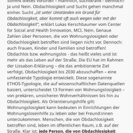
Stimmt dieses Vorurteil – männlich, suchtkrank - dennoch?
Ja und Nein. Obdachlosigkeit und Sucht gehen manchmal
einher. Sucht „
ist unter Umständen ein Grund für
Studienberatung
Obdachlosigkeit, aber kommt oft auch wegen oder mit der
Obdachlosigkeit“,
erklärt Lukas Kerschbaumer vom Center
Executive Education Finder
for Social and Health Innovation, MCI. Nein. Genaue
Zahlen über Personen, die von Wohnungslosigkeit oder
Obdachlosigkeit betroffen sind liegen nicht vor. Dennoch:
auch Frauen, Kinder und Familien sind betroffen!
Obdachlos bzw. wohnungslos - das heißt vieles und ist
mehr als das Leben auf der Straße. Die EU hat im Rahmen
der Lissabon-Erklärung – die das ambitionierte Ziel
verfolgt, Obdachlosigkeit bis 2030 abzuschaffen – eine
umfassende Typologie entwickelt. Diese sogenannte
ETHOS-Typologie, die auf wissenschaftlichen Datenquellen
basiert, unterscheidet 13 Formen von Wohnungslosigkeit –
von prekären, unsicheren Wohnverhältnissen bis hin zu
Obdachlosigkeit. Als Orientierungshilfe gilt:
Wohnungslosigkeit kann bedeuten in Einrichtungen der
Wohnungslosenhilfe zu leben oder bei Freund:innen
unterzukommen. Menschen, die von Obdachlosigkeit
betroffen sind, leben im öffentlichen Raum, z.B. auf der
Straße. Klar ist:
jede Person, die von Obdachlosigkeit