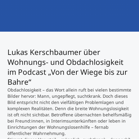
International studieren
An über 300 Partneruniversitäten
Micro Degrees
Forschung am MCI
Studienberatung
Micro Credentials
Lukas Kerschbaumer über
Study Finder Bachelor/Master
Masterclasses
Wohnungs- und Obdachlosigkeit
im Podcast „Von der Wiege bis zur
Bahre“
Management-Seminare
Obdachlosigkeit – das Wort allein ruft bei vielen bestimmte
Bilder hervor: Mann, ungepflegt, suchtkrank. Doch dieses
Bild entspricht nicht den vielfältigen Problemlagen und
Technische Weiterbildung
komplexen Realitäten. Denn die breite Wohnungslosigkeit
ist oft nicht sichtbar. Betroffene übernachten behelfsmäßig
bei Freund:innen, in Interimsunterkünften oder leben in
Maßgeschneiderte Programme
Einrichtungen der Wohnungslosenhilfe – fernab
öffentlicher Wahrnehmung.