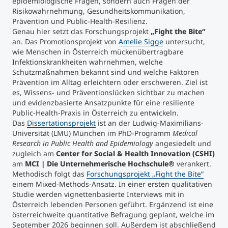
epidemiologische Fragen, sondern auch Fragen der
Risikowahrnehmung, Gesundheitskommunikation,
Prävention und Public-Health-Resilienz.
Studienberatung
Genau hier setzt das Forschungsprojekt
„Fight the Bite“
an. Das Promotionsprojekt von
Amelie Sigge
untersucht,
Executive Education Finder
wie Menschen in Österreich mückenübertragbare
Infektionskrankheiten wahrnehmen, welche
Schutzmaßnahmen bekannt sind und welche Faktoren
Prävention im Alltag erleichtern oder erschweren. Ziel ist
es, Wissens- und Präventionslücken sichtbar zu machen
und evidenzbasierte Ansatzpunkte für eine resiliente
Public-Health-Praxis in Österreich zu entwickeln.
Das
Dissertationsprojekt
ist an der Ludwig-Maximilians-
Universität (LMU) München im PhD-Programm
Medical
Research in Public Health and Epidemiology
angesiedelt und
zugleich am
Center for Social & Health Innovation (CSHI)
am
MCI | Die Unternehmerische Hochschule®
verankert.
Methodisch folgt das
Forschungsprojekt „Fight the Bite“
einem Mixed-Methods-Ansatz. In einer ersten qualitativen
Studie werden vignettenbasierte Interviews mit in
Österreich lebenden Personen geführt. Ergänzend ist eine
österreichweite quantitative Befragung geplant, welche im
September 2026 beginnen soll. Außerdem ist abschließend