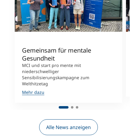
©MCI
Gemeinsam für mentale
L
Gesundheit
MCI und start pro mente mit
W
niederschwelliger
B
Sensibilisierungskampagne zum
N
Welthitzetag
M
Mehr dazu
Alle News anzeigen