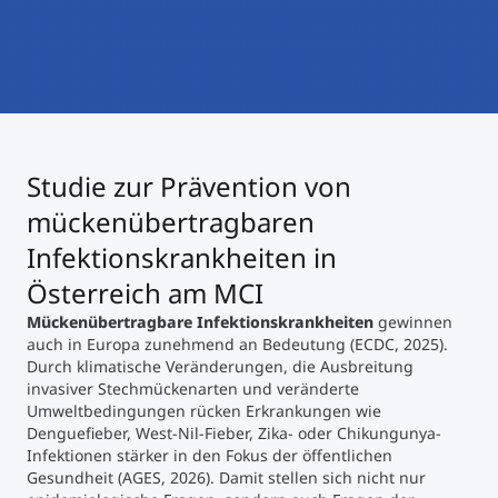
International studieren
An über 300 Partneruniversitäten
Micro Degrees
Forschung am MCI
Studienberatung
Micro Credentials
Studie zur Prävention von
Study Finder Bachelor/Master
Masterclasses
mückenübertragbaren
Infektionskrankheiten in
Österreich am MCI
Management-Seminare
Mückenübertragbare Infektionskrankheiten
gewinnen
auch in Europa zunehmend an Bedeutung (ECDC, 2025).
Durch klimatische Veränderungen, die Ausbreitung
Technische Weiterbildung
invasiver Stechmückenarten und veränderte
Umweltbedingungen rücken Erkrankungen wie
Denguefieber, West-Nil-Fieber, Zika- oder Chikungunya-
Maßgeschneiderte Programme
Infektionen stärker in den Fokus der öffentlichen
Gesundheit (AGES, 2026). Damit stellen sich nicht nur