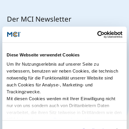
International studieren
An über 300 Partneruniversitäten
Micro Degrees
Forschung am MCI
Der MCI Newsletter
Jederzeit up-to-date und den möglicherweise
Studienberatung
Micro Credentials
entscheidenden Schritt voraus.
Study Finder Bachelor/Master
Masterclasses
Diese Webseite verwendet Cookies
Jetzt anmelden
Um Ihr Nutzungserlebnis auf unserer Seite zu
verbessern, benutzen wir neben Cookies, die technisch
Management-Seminare
notwendig für die Funktionalität unserer Website sind
auch Cookies für Analyse-, Marketing- und
Trackingzwecke.
Technische Weiterbildung
Mit diesen Cookies werden mit Ihrer Einwilligung nicht
nur von uns sondern auch von Drittanbietern Daten
verarbeitet, die ihren Sitz teilweise in Drittländern wie den
Maßgeschneiderte Programme
USA haben. In unserer
Datenschutzerklärung
informieren wir Sie über diese Tools und Partner und