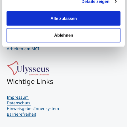
Details zeigen
erklären Ihnen genau, was eine Datenübermittlung in die
USA bedeuten kann.
Studienberatung
Quick-Navigation
Alle zulassen
Executive Education Finder
Team & Faculty
Ablehnen
Alumni
Veranstaltungen
Arbeiten am MCI
Wichtige Links
Impressum
Datenschutz
Hinweisgeber:Innensystem
Barrierefreiheit