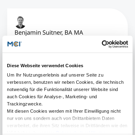
Benjamin Suitner, BA MA
Corporate Investment Management, Startups &
Entrepreneurship
+43 512 2070 - 1826
benjamin.suitner@mci.edu
Diese Webseite verwendet Cookies
Um Ihr Nutzungserlebnis auf unserer Seite zu
verbessern, benutzen wir neben Cookies, die technisch
notwendig für die Funktionalität unserer Website sind
Am MCI wird Unternehmertum gelebt. © MCI/Kasper
auch Cookies für Analyse-, Marketing- und
Trackingzwecke.
Mit diesen Cookies werden mit Ihrer Einwilligung nicht
Mehr Informationen
nur von uns sondern auch von Drittanbietern Daten
verarbeitet, die ihren Sitz teilweise in Drittländern wie den
USA haben. In unserer
Datenschutzerklärung
Entrepreneurship am MCI