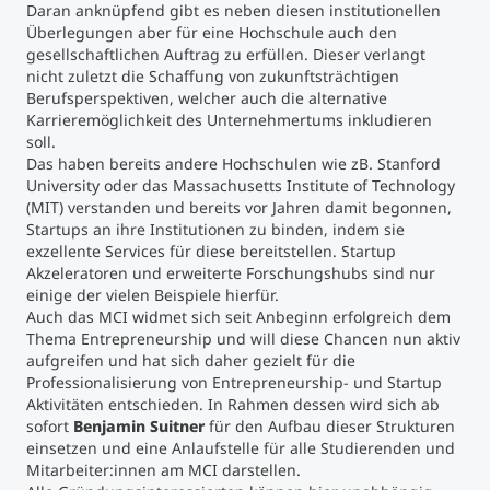
Daran anknüpfend gibt es neben diesen institutionellen
Überlegungen aber für eine Hochschule auch den
Studienberatung
gesellschaftlichen Auftrag zu erfüllen. Dieser verlangt
nicht zuletzt die Schaffung von zukunftsträchtigen
Berufsperspektiven, welcher auch die alternative
Executive Education Finder
Karrieremöglichkeit des Unternehmertums inkludieren
soll.
Das haben bereits andere Hochschulen wie zB. Stanford
University oder das Massachusetts Institute of Technology
(MIT) verstanden und bereits vor Jahren damit begonnen,
Startups an ihre Institutionen zu binden, indem sie
exzellente Services für diese bereitstellen. Startup
Akzeleratoren und erweiterte Forschungshubs sind nur
einige der vielen Beispiele hierfür.
Auch das MCI widmet sich seit Anbeginn erfolgreich dem
Thema Entrepreneurship und will diese Chancen nun aktiv
aufgreifen und hat sich daher gezielt für die
Professionalisierung von Entrepreneurship- und Startup
Aktivitäten entschieden. In Rahmen dessen wird sich ab
sofort
Benjamin
Suitner
für den Aufbau dieser Strukturen
einsetzen und eine Anlaufstelle für alle Studierenden und
Mitarbeiter:innen am MCI darstellen.