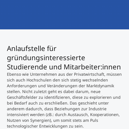
International studieren
An über 300 Partneruniversitäten
Micro Degrees
Forschung am MCI
Studienberatung
Micro Credentials
Anlaufstelle für
Study Finder Bachelor/Master
Masterclasses
gründungsinteressierte
Studierende und Mitarbeiter:innen
Ebenso wie Unternehmen aus der Privatwirtschaft, müssen
Management-Seminare
sich auch Hochschulen den sich stetig wechselnden
Anforderungen und Veränderungen der Marktdynamik
stellen. Nicht zuletzt geht es dabei darum, neue
Technische Weiterbildung
Geschäftsfelder zu identifizieren, diese zu explorieren und
bei Bedarf auch zu erschließen. Das geschieht unter
anderem dadurch, dass Beziehungen zur Industrie
intensiviert werden (zB.: durch Austausch, Kooperationen,
Maßgeschneiderte Programme
Nutzen von Synergien), um somit stets am Puls
technologischer Entwicklungen zu sein.