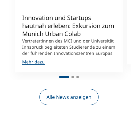
Innovation und Startups
S
hautnah erleben: Exkursion zum
E
Munich Urban Colab
M
E
Vertreter:innen des MCI und der Universität
I
Innsbruck begleiteten Studierende zu einem
der führenden Innovationszentren Europas
M
Mehr dazu
Alle News anzeigen